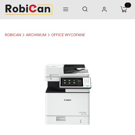
Otwórz wyszukiwarkę
Produk
Szukaj
Menu
Zaloguj się
Koszyk
ROBICAN
ARCHIWUM
OFFICE WYCOFANE