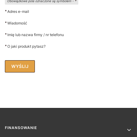
Obowiązkowe pola oznaczone są symbolem -
*
*
Adres e-mail
*
Wiadomość
*
Imię lub nazwa firmy / nr telefonu
*
O jaki produkt pytasz?
WYŚLIJ
Linki w stopce
FINANSOWANIE