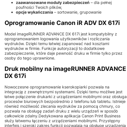
zaawansowane moduły zabezpieczeń
– dla pełnej
poufności Twoich plików,
opcje wykańczania
– sortowanie, grupowanie
Oprogramowanie Canon iR ADV DX 617i
Model imageRUNNER ADVANCE DX 617i jest kompatybilny z
oprogramowaniem logowania użytkowników i rozliczania
wydruków. Dzięki temu łatwiej zapanować nad kosztami
wydruków w firmie. Funkcje autoryzacji to dodatkowe
zabezpieczenie, które daje pewność druku w firmie tylko przez
osoby do tego uprawnione.
Druk mobilny na imageRUNNER ADVANCE
DX 617i
Nowoczesne oprogramowanie kserokopiarki pozwala na
integrację z zewnętrznymi systemami. Dzięki temu możliwe jest
łatwe połączenie drukarki z urządzeniami mobilnymi oraz obsługa
procesów biurowych bezpośrednio z telefonu lub tabletu. Istnieje
również możliwość zlecania wydruków za pomocą chmury, co
pozwala na obsługę zadań druku z wielu urządzeń w sposób
całkowicie zdalny.Dedykowana aplikacja Canon Print Business
służy łatwemu łączeniu z urządzeniami mobilnymi. Przystępny
interfejs i szeroki zakres funkcji pozwalają na obsługe urządzenia