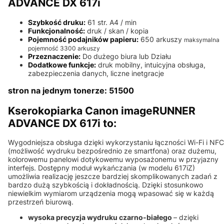
ADVANCE DX 617i
Szybkość druku:
61 str. A4 / min
Funkcjonalność:
druk / skan / kopia
Pojemność podajników papieru:
650 arkuszy
maksymalna
pojemność 3300 arkuszy
Przeznaczenie:
Do dużego biura lub Działu
Dodatkowe funkcje:
druk mobilny, intuicyjna obsługa,
zabezpieczenia danych, liczne inetgracje
stron na jednym tonerze: 51500
Kserokopiarka Canon imageRUNNER
ADVANCE DX 617i to:
Wygodniejsza obsługa dzięki wykorzystaniu łączności Wi-Fi i NFC
(możliwość wydruku bezpośrednio ze smartfona) oraz dużemu,
kolorowemu panelowi dotykowemu wyposażonemu w przyjazny
interfejs. Dostępny moduł wykańczania (w modelu 617iZ)
umożliwia realizację jeszcze bardziej skomplikowanych zadań z
bardzo dużą szybkością i dokładnością. Dzięki stosunkowo
niewielkim wymiarom urządzenia mogą wpasować się w każdą
przestrzeń biurową.
wysoka precyzja wydruku czarno-białego
– dzięki