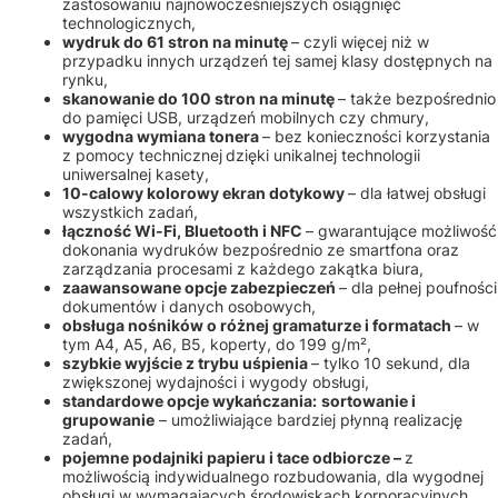
zastosowaniu najnowocześniejszych osiągnięć
technologicznych,
wydruk do 61 stron na minutę
– czyli więcej niż w
przypadku innych urządzeń tej samej klasy dostępnych na
rynku,
skanowanie do 100 stron na minutę
– także bezpośrednio
do pamięci USB, urządzeń mobilnych czy chmury,
wygodna wymiana tonera
– bez konieczności korzystania
z pomocy technicznej
dzięki unikalnej technologii
uniwersalnej kasety,
10-calowy kolorowy ekran dotykowy
– dla łatwej obsługi
wszystkich zadań,
łączność Wi-Fi, Bluetooth i NFC
– gwarantujące możliwość
dokonania wydruków bezpośrednio ze smartfona oraz
zarządzania procesami z każdego zakątka biura,
zaawansowane opcje zabezpieczeń
– dla pełnej poufności
dokumentów i danych osobowych,
obsługa nośników o różnej gramaturze i formatach
– w
tym A4, A5, A6, B5, koperty, do 199 g/m²,
szybkie wyjście z trybu uśpienia
– tylko 10 sekund, dla
zwiększonej wydajności i wygody obsługi,
standardowe opcje wykańczania:
sortowanie i
grupowanie
– umożliwiające bardziej płynną realizację
zadań,
pojemne podajniki papieru i tace odbiorcze –
z
możliwością indywidualnego rozbudowania, dla wygodnej
obsługi w wymagających środowiskach korporacyjnych,