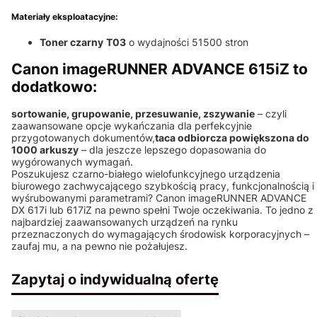
Materiały eksploatacyjne:
Toner czarny
T03
o wydajności 51500 stron
Canon imageRUNNER ADVANCE 615iZ to
dodatkowo:
sortowanie, grupowanie, przesuwanie, zszywanie
– czyli
zaawansowane opcje wykańczania dla perfekcyjnie
przygotowanych dokumentów,
taca odbiorcza powiększona do
1000 arkuszy
– dla jeszcze lepszego dopasowania do
wygórowanych wymagań.
Poszukujesz czarno-białego wielofunkcyjnego urządzenia
biurowego zachwycającego szybkością pracy, funkcjonalnością i
wyśrubowanymi parametrami? Canon imageRUNNER ADVANCE
DX 617i lub 617iZ na pewno spełni Twoje oczekiwania. To jedno z
najbardziej zaawansowanych urządzeń na rynku
przeznaczonych do wymagających środowisk korporacyjnych –
zaufaj mu, a na pewno nie pożałujesz.
Zapytaj o indywidualną ofertę