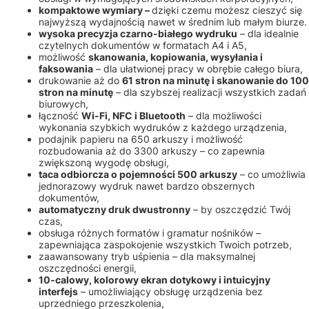
kompaktowe wymiary –
dzięki czemu możesz cieszyć się
najwyższą wydajnością nawet w średnim lub małym biurze.
wysoka precyzja czarno-białego wydruku
– dla idealnie
czytelnych dokumentów w formatach A4 i A5,
możliwość
skanowania, kopiowania, wysyłania i
faksowania
– dla ułatwionej pracy w obrębie całego biura,
drukowanie aż do
61 stron na minutę i skanowanie do 100
stron na minutę
– dla szybszej realizacji wszystkich zadań
biurowych,
łączność
Wi-Fi, NFC i Bluetooth
– dla możliwości
wykonania szybkich wydruków z każdego urządzenia,
podajnik papieru na 650 arkuszy i możliwość
rozbudowania aż do 3300 arkuszy – co zapewnia
zwiększoną wygodę obsługi,
taca odbiorcza o pojemności 500 arkuszy
– co umożliwia
jednorazowy wydruk nawet bardzo obszernych
dokumentów,
automatyczny druk dwustronny
– by oszczędzić Twój
czas,
obsługa różnych formatów i gramatur nośników –
zapewniająca zaspokojenie wszystkich Twoich potrzeb,
zaawansowany tryb uśpienia – dla maksymalnej
oszczędności energii,
10-calowy, kolorowy ekran dotykowy i intuicyjny
interfejs
– umożliwiający obsługę urządzenia bez
uprzedniego przeszkolenia,