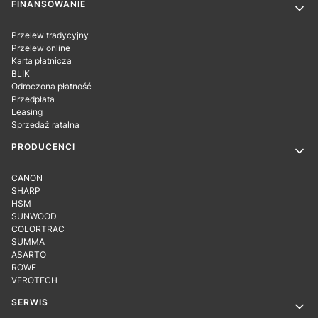
Linki w stopce
FINANSOWANIE
Przelew tradycyjny
Przelew online
Karta płatnicza
BLIK
Odroczona płatność
Przedpłata
Leasing
Sprzedaż ratalna
PRODUCENCI
CANON
SHARP
HSM
SUNWOOD
COLORTRAC
SUMMA
ASARTO
ROWE
VEROTECH
SERWIS