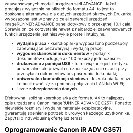
zaawansowanych modeli urządzeń serii ADVANCE. Jeżeli
pracujesz wyłącznie na plikach do formatu A4, to jest to
doskonała alternatywa dla dużych urządzeń biurowych.Drukarka
wyposażona jest w znany z całej generacji urządzeń
imageRUNNER ADVANCE panel dotykowy o przekątnej 10.1 cala.
Sprawia on, że korzystanie nawet z najbardziej zaawansowanych
funkcji urządzenia jest niezwykle proste i intuicyjne.
wydajna praca
- kserokopiarkę wyposażono podzespoły
zapewniające bezawaryjną i wydajną pracę;
wygodne skanowanie dokumentów
- podajnik
dokumentów obsługuje aż 100 arkuszy jednocześnie;
drukowanie z pamięci USB
- to rozwiązanie jest nie tylko
uniwersalne, ale pozwala na zaoszczędzenie czasu przy
przesyłaniu dokumentów bezpośrednio do kopiarki;
uniwersalna komunikacja sieciowa
- kserokopiarka może
komunikować się za pomocą połączenia LAN lub Wi-Fi;
liczne
zabezpieczenia danych.
Efektywna i solidna kserokopiarka do formatu A4 to najlepszy
opis urządzenia Canon imageRUNNER ADVANCE C257i. Ponadto
niewielkie rozmiary i wydajne materiały eksploatacyjne,
gwarantują spełnienie potrzeb biurowych każdego użytkownika.
Zapytaj o indywidualną ofertę już teraz!
Oprogramowanie Canon iR ADV C357i