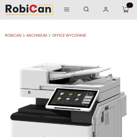
Otwórz wyszukiwarkę
Produk
Szukaj
Menu
Zaloguj się
Koszyk
ROBICAN
ARCHIWUM
OFFICE WYCOFANE