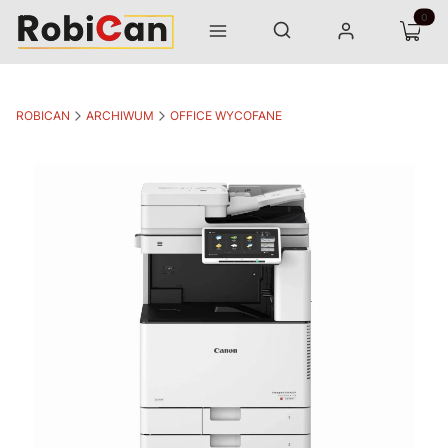
Otwórz wyszukiwarkę
Produk
Szukaj
Menu
Zaloguj się
Koszyk
ROBICAN
ARCHIWUM
OFFICE WYCOFANE