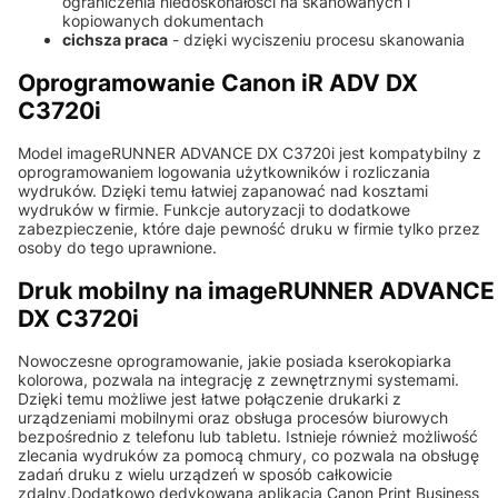
ograniczenia niedoskonałości na skanowanych i
kopiowanych dokumentach
cichsza praca
- dzięki wyciszeniu procesu skanowania
Oprogramowanie Canon iR ADV DX
C3720i
Model imageRUNNER ADVANCE DX C3720i jest kompatybilny z
oprogramowaniem logowania użytkowników i rozliczania
wydruków. Dzięki temu łatwiej zapanować nad kosztami
wydruków w firmie. Funkcje autoryzacji to dodatkowe
zabezpieczenie, które daje pewność druku w firmie tylko przez
osoby do tego uprawnione.
Druk mobilny na imageRUNNER ADVANCE
DX C3720i
Nowoczesne oprogramowanie, jakie posiada kserokopiarka
kolorowa, pozwala na integrację z zewnętrznymi systemami.
Dzięki temu możliwe jest łatwe połączenie drukarki z
urządzeniami mobilnymi oraz obsługa procesów biurowych
bezpośrednio z telefonu lub tabletu. Istnieje również możliwość
zlecania wydruków za pomocą chmury, co pozwala na obsługę
zadań druku z wielu urządzeń w sposób całkowicie
zdalny.Dodatkowo dedykowana aplikacja Canon Print Business