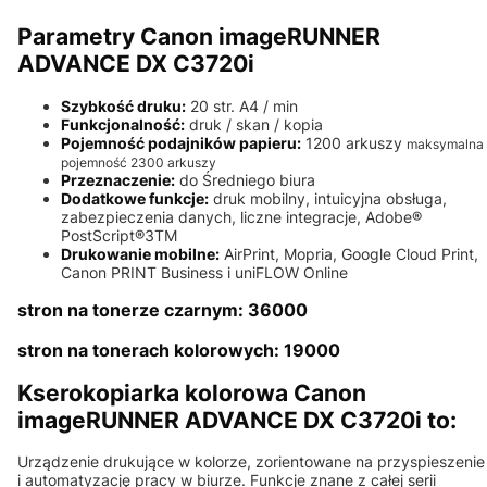
Parametry Canon imageRUNNER
ADVANCE DX C3720i
Szybkość druku:
20 str. A4 / min
Funkcjonalność:
druk / skan / kopia
Pojemność podajników papieru:
1200 arkuszy
maksymalna
pojemność 2300 arkuszy
Przeznaczenie:
do Średniego biura
Dodatkowe funkcje:
druk mobilny, intuicyjna obsługa,
zabezpieczenia danych, liczne integracje, Adobe®
PostScript®3TM
Drukowanie mobilne:
AirPrint, Mopria, Google Cloud Print,
Canon PRINT Business i uniFLOW Online
stron na tonerze czarnym: 36000
stron na tonerach kolorowych: 19000
Kserokopiarka kolorowa Canon
imageRUNNER ADVANCE DX C3720i to:
Urządzenie drukujące w kolorze, zorientowane na przyspieszenie
i automatyzację pracy w biurze. Funkcje znane z całej serii