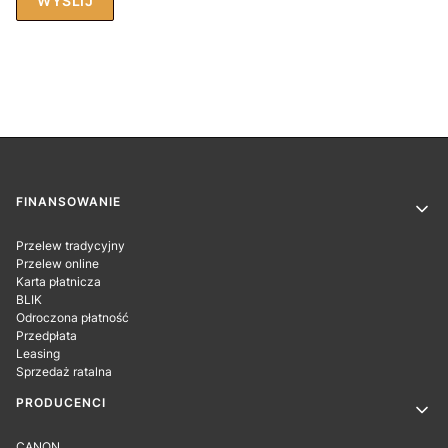
WYŚLIJ
Linki w stopce
FINANSOWANIE
Przelew tradycyjny
Przelew online
Karta płatnicza
BLIK
Odroczona płatność
Przedpłata
Leasing
Sprzedaż ratalna
PRODUCENCI
CANON