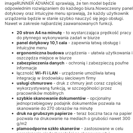
imageRUNNER ADVANCE sprawiają, że ten model będzie
odpowiednim rozwiązaniem do każdego biura.Nowoczesny panel
dotykowy oraz intuicyjne menu sprawiają, że każdy użytkownik
urządzenia będzie w stanie szybko nauczyć się jego obsługi.
Nawet w zakresie najbardziej zaawansowanych funkcji.
20 stron A4 na minutę
- to wystarczająca prędkość pracy
do płynnego wykonywania zadań w biurze
panel dotykowy 10,1 cala
- zapewnia łatwą obsługę i
intuicyjne menu
ergonomiczna budowa
urządzenia - ułatwia użytkowania i
oszczędza miejsce w biurze
zabezpieczenia danych
- ochronią i zabezpieczą poufne
informacje
łączność
Wi-Fi i LAN
- urządzenie umożliwia łatwą
integrację w środowisku sieciowym firmy
usługi chmurowe
- druk z chmury jest coraz częściej
wykorzystywaną funkcją, w szczególności przez
pracowników mobilnych
szybkie skanowanie dokumentów
- opcjonalny
jednoprzebiegowy podajnik dokumentów pozwala na
skanowanie do 270 obrazów na minutę
druk na grubszym papierze
- teraz boczna taca na papier
pozwala na drukowanie na mediach o grubości nawet 300
g/m2
plamoodporne szkło skanerów
- zastosowane w celu