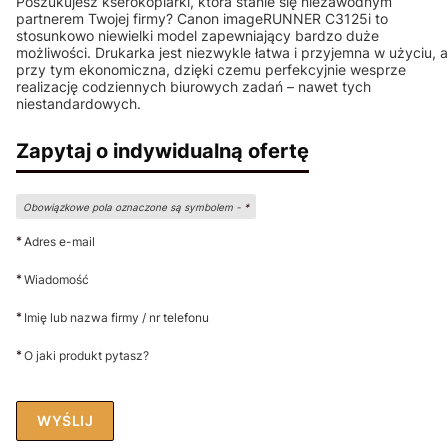
Poszukujesz kserokopiarki, która stanie się niezawodnym
partnerem Twojej firmy? Canon imageRUNNER C3125i to
stosunkowo niewielki model zapewniający bardzo duże
możliwości. Drukarka jest niezwykle łatwa i przyjemna w użyciu, a
przy tym ekonomiczna, dzięki czemu perfekcyjnie wesprze
realizację codziennych biurowych zadań – nawet tych
niestandardowych.
Zapytaj o indywidualną ofertę
Obowiązkowe pola oznaczone są symbolem -
*
*
Adres e-mail
*
Wiadomość
*
Imię lub nazwa firmy / nr telefonu
*
O jaki produkt pytasz?
WYŚLIJ