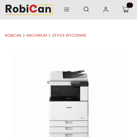
Otwórz wyszukiwarkę
Produk
Szukaj
Menu
Zaloguj się
Koszyk
ROBICAN
ARCHIWUM
OFFICE WYCOFANE