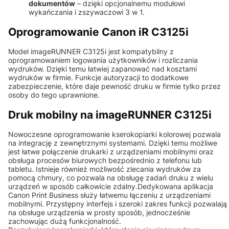
dokumentów
– dzięki opcjonalnemu modułowi
wykańczania i zszywaczowi 3 w 1.
Oprogramowanie Canon iR C3125i
Model imageRUNNER C3125i jest kompatybilny z
oprogramowaniem logowania użytkowników i rozliczania
wydruków. Dzięki temu łatwiej zapanować nad kosztami
wydruków w firmie. Funkcje autoryzacji to dodatkowe
zabezpieczenie, które daje pewność druku w firmie tylko przez
osoby do tego uprawnione.
Druk mobilny na imageRUNNER C3125i
Nowoczesne oprogramowanie kserokopiarki kolorowej pozwala
na integrację z zewnętrznymi systemami. Dzięki temu możliwe
jest łatwe połączenie drukarki z urządzeniami mobilnymi oraz
obsługa procesów biurowych bezpośrednio z telefonu lub
tabletu. Istnieje również możliwość zlecania wydruków za
pomocą chmury, co pozwala na obsługę zadań druku z wielu
urządzeń w sposób całkowicie zdalny.Dedykowana aplikacja
Canon Print Business służy łatwemu łączeniu z urządzeniami
mobilnymi. Przystępny interfejs i szeroki zakres funkcji pozwalają
na obsługe urządzenia w prosty sposób, jednocześnie
zachowując dużą funkcjonalność.