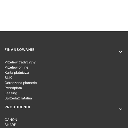
Linki w stopce
FINANSOWANIE
Przelew tradycyjny
Przelew online
Karta płatnicza
BLIK
Odroczona płatność
Przedpłata
Leasing
Sprzedaż ratalna
PRODUCENCI
CANON
SHARP