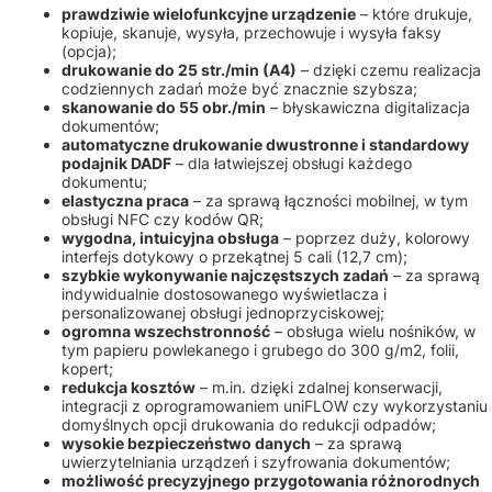
prawdziwie wielofunkcyjne urządzenie
– które drukuje,
kopiuje, skanuje, wysyła, przechowuje i wysyła faksy
(opcja);
drukowanie do 25 str./min (A4)
– dzięki czemu realizacja
codziennych zadań może być znacznie szybsza;
skanowanie do 55 obr./min
– błyskawiczna digitalizacja
dokumentów;
automatyczne drukowanie dwustronne i standardowy
podajnik DADF
– dla łatwiejszej obsługi każdego
dokumentu;
elastyczna praca
– za sprawą łączności mobilnej, w tym
obsługi NFC czy kodów QR;
wygodna, intuicyjna obsługa
– poprzez duży, kolorowy
interfejs dotykowy o przekątnej 5 cali (12,7 cm);
szybkie wykonywanie najczęstszych zadań
– za sprawą
indywidualnie dostosowanego wyświetlacza i
personalizowanej obsługi jednoprzyciskowej;
ogromna wszechstronność
– obsługa wielu nośników, w
tym papieru powlekanego i grubego do 300 g/m2, folii,
kopert;
redukcja kosztów
– m.in. dzięki zdalnej konserwacji,
integracji z oprogramowaniem uniFLOW czy wykorzystaniu
domyślnych opcji drukowania do redukcji odpadów;
wysokie bezpieczeństwo danych
– za sprawą
uwierzytelniania urządzeń i szyfrowania dokumentów;
możliwość precyzyjnego przygotowania różnorodnych