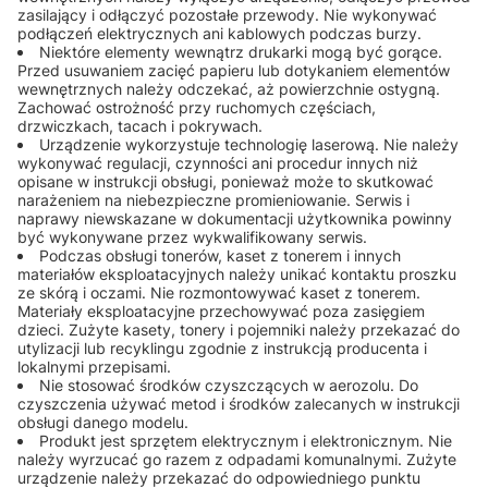
zasilający i odłączyć pozostałe przewody. Nie wykonywać
podłączeń elektrycznych ani kablowych podczas burzy.
Niektóre elementy wewnątrz drukarki mogą być gorące.
Przed usuwaniem zacięć papieru lub dotykaniem elementów
wewnętrznych należy odczekać, aż powierzchnie ostygną.
Zachować ostrożność przy ruchomych częściach,
drzwiczkach, tacach i pokrywach.
Urządzenie wykorzystuje technologię laserową. Nie należy
wykonywać regulacji, czynności ani procedur innych niż
opisane w instrukcji obsługi, ponieważ może to skutkować
narażeniem na niebezpieczne promieniowanie. Serwis i
naprawy niewskazane w dokumentacji użytkownika powinny
być wykonywane przez wykwalifikowany serwis.
Podczas obsługi tonerów, kaset z tonerem i innych
materiałów eksploatacyjnych należy unikać kontaktu proszku
ze skórą i oczami. Nie rozmontowywać kaset z tonerem.
Materiały eksploatacyjne przechowywać poza zasięgiem
dzieci. Zużyte kasety, tonery i pojemniki należy przekazać do
utylizacji lub recyklingu zgodnie z instrukcją producenta i
lokalnymi przepisami.
Nie stosować środków czyszczących w aerozolu. Do
czyszczenia używać metod i środków zalecanych w instrukcji
obsługi danego modelu.
Produkt jest sprzętem elektrycznym i elektronicznym. Nie
należy wyrzucać go razem z odpadami komunalnymi. Zużyte
urządzenie należy przekazać do odpowiedniego punktu