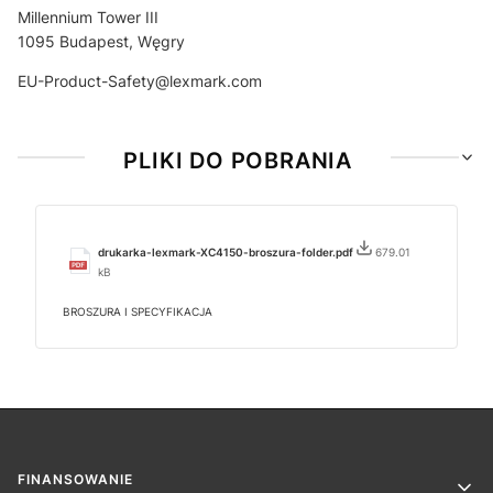
Millennium Tower III
1095 Budapest, Węgry
EU-Product-Safety@lexmark.com
PLIKI DO POBRANIA
drukarka-lexmark-XC4150-broszura-folder.pdf
679.01
kB
BROSZURA I SPECYFIKACJA
Linki w stopce
FINANSOWANIE