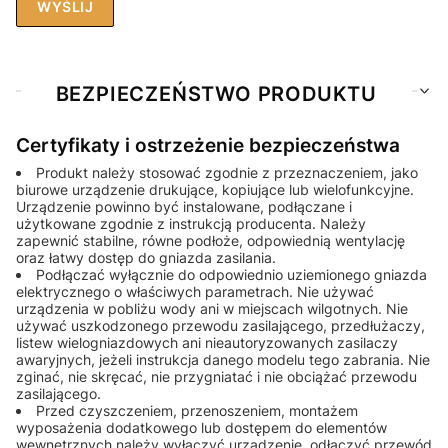
WYŚLIJ
BEZPIECZEŃSTWO PRODUKTU
Certyfikaty i ostrzeżenie bezpieczeństwa
Produkt należy stosować zgodnie z przeznaczeniem, jako
biurowe urządzenie drukujące, kopiujące lub wielofunkcyjne.
Urządzenie powinno być instalowane, podłączane i
użytkowane zgodnie z instrukcją producenta. Należy
zapewnić stabilne, równe podłoże, odpowiednią wentylację
oraz łatwy dostęp do gniazda zasilania.
Podłączać wyłącznie do odpowiednio uziemionego gniazda
elektrycznego o właściwych parametrach. Nie używać
urządzenia w pobliżu wody ani w miejscach wilgotnych. Nie
używać uszkodzonego przewodu zasilającego, przedłużaczy,
listew wielogniazdowych ani nieautoryzowanych zasilaczy
awaryjnych, jeżeli instrukcja danego modelu tego zabrania. Nie
zginać, nie skręcać, nie przygniatać i nie obciążać przewodu
zasilającego.
Przed czyszczeniem, przenoszeniem, montażem
wyposażenia dodatkowego lub dostępem do elementów
wewnętrznych należy wyłączyć urządzenie, odłączyć przewód