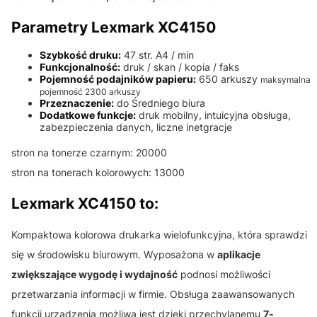
Parametry Lexmark XC4150
Szybkość druku:
47 str. A4 / min
Funkcjonalność:
druk / skan / kopia / faks
Pojemność podajników papieru:
650 arkuszy
maksymalna
pojemność 2300 arkuszy
Przeznaczenie:
do Średniego biura
Dodatkowe funkcje:
druk mobilny, intuicyjna obsługa,
zabezpieczenia danych, liczne inetgracje
stron na tonerze czarnym: 20000
stron na tonerach kolorowych: 13000
Lexmark XC4150 to:
Kompaktowa kolorowa drukarka wielofunkcyjna, która sprawdzi
się w środowisku biurowym. Wyposażona w
aplikacje
zwiększające wygodę i wydajność
podnosi możliwości
przetwarzania informacji w firmie. Obsługa zaawansowanych
funkcji urządzenia możliwa jest dzięki przechylanemu
7-