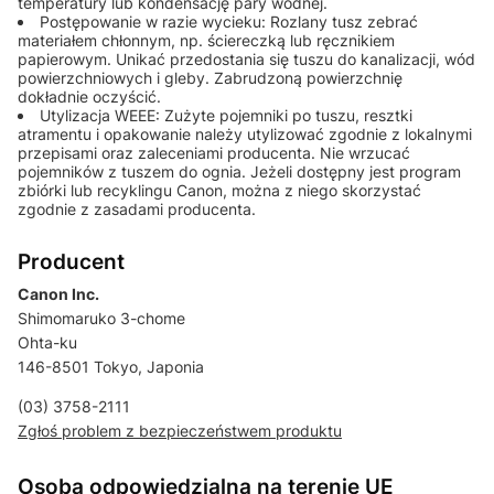
temperatury lub kondensację pary wodnej.
Postępowanie w razie wycieku: Rozlany tusz zebrać
materiałem chłonnym, np. ściereczką lub ręcznikiem
papierowym. Unikać przedostania się tuszu do kanalizacji, wód
powierzchniowych i gleby. Zabrudzoną powierzchnię
dokładnie oczyścić.
Utylizacja WEEE: Zużyte pojemniki po tuszu, resztki
atramentu i opakowanie należy utylizować zgodnie z lokalnymi
przepisami oraz zaleceniami producenta. Nie wrzucać
pojemników z tuszem do ognia. Jeżeli dostępny jest program
zbiórki lub recyklingu Canon, można z niego skorzystać
zgodnie z zasadami producenta.
Producent
Canon Inc.
Shimomaruko 3-chome
Ohta-ku
146-8501 Tokyo, Japonia
(03) 3758-2111
Zgłoś problem z bezpieczeństwem produktu
Osoba odpowiedzialna na terenie UE