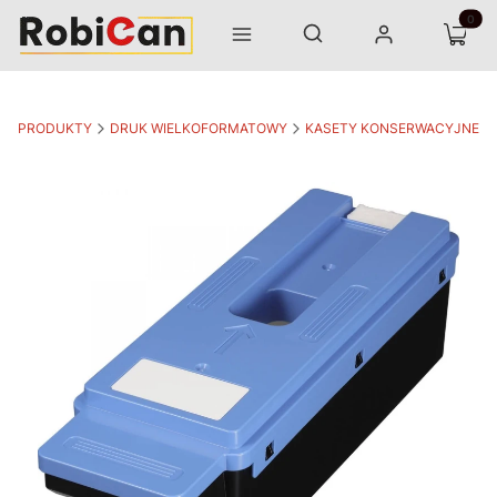
Otwórz wyszukiwarkę
Produk
Szukaj
Menu
Zaloguj się
Koszyk
PRODUKTY
DRUK WIELKOFORMATOWY
KASETY KONSERWACYJNE