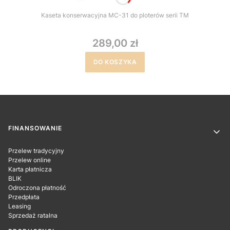
Kaseta konserwacyjna MC-31 do ploterów serii TM
289,00 zł
DO KOSZYKA
Linki w stopce
FINANSOWANIE
Przelew tradycyjny
Przelew online
Karta płatnicza
BLIK
Odroczona płatność
Przedpłata
Leasing
Sprzedaż ratalna