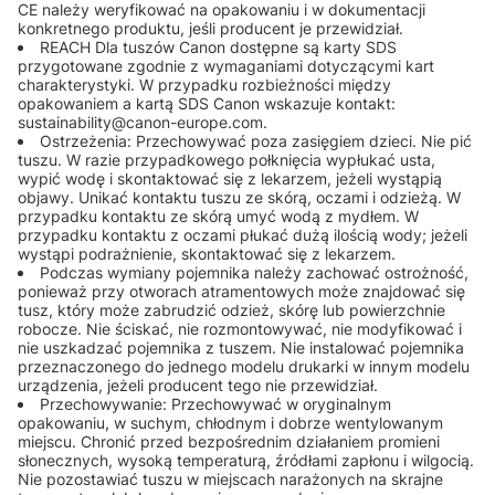
CE należy weryfikować na opakowaniu i w dokumentacji
konkretnego produktu, jeśli producent je przewidział.
REACH Dla tuszów Canon dostępne są karty SDS
przygotowane zgodnie z wymaganiami dotyczącymi kart
charakterystyki. W przypadku rozbieżności między
opakowaniem a kartą SDS Canon wskazuje kontakt:
sustainability@canon-europe.com.
Ostrzeżenia: Przechowywać poza zasięgiem dzieci. Nie pić
tuszu. W razie przypadkowego połknięcia wypłukać usta,
wypić wodę i skontaktować się z lekarzem, jeżeli wystąpią
objawy. Unikać kontaktu tuszu ze skórą, oczami i odzieżą. W
przypadku kontaktu ze skórą umyć wodą z mydłem. W
przypadku kontaktu z oczami płukać dużą ilością wody; jeżeli
wystąpi podrażnienie, skontaktować się z lekarzem.
Podczas wymiany pojemnika należy zachować ostrożność,
ponieważ przy otworach atramentowych może znajdować się
tusz, który może zabrudzić odzież, skórę lub powierzchnie
robocze. Nie ściskać, nie rozmontowywać, nie modyfikować i
nie uszkadzać pojemnika z tuszem. Nie instalować pojemnika
przeznaczonego do jednego modelu drukarki w innym modelu
urządzenia, jeżeli producent tego nie przewidział.
Przechowywanie: Przechowywać w oryginalnym
opakowaniu, w suchym, chłodnym i dobrze wentylowanym
miejscu. Chronić przed bezpośrednim działaniem promieni
słonecznych, wysoką temperaturą, źródłami zapłonu i wilgocią.
Nie pozostawiać tuszu w miejscach narażonych na skrajne