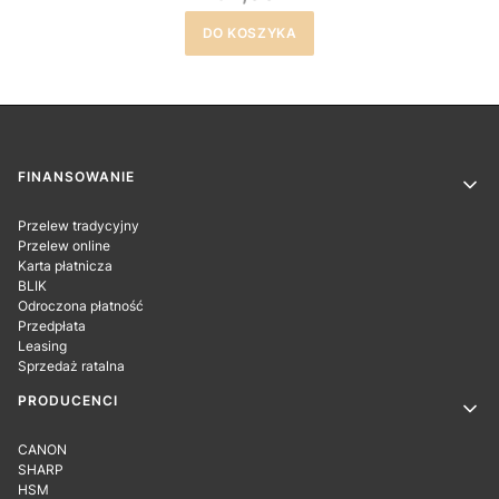
DO KOSZYKA
Linki w stopce
FINANSOWANIE
Przelew tradycyjny
Przelew online
Karta płatnicza
BLIK
Odroczona płatność
Przedpłata
Leasing
Sprzedaż ratalna
PRODUCENCI
CANON
SHARP
HSM