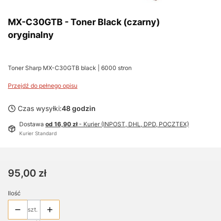
MX-C30GTB - Toner Black (czarny)
oryginalny
Toner Sharp MX-C30GTB black | 6000 stron
Przejdź do pełnego opisu
Czas wysyłki:
48 godzin
Dostawa
od 16,90 zł
- Kurier (INPOST, DHL, DPD, POCZTEX)
Kurier Standard
Cena
95,00 zł
Ilość
szt.