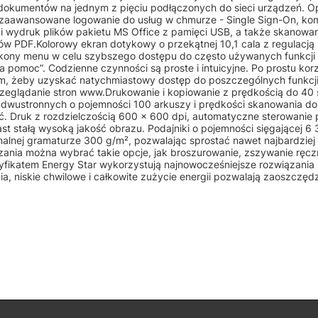
dokumentów na jednym z pięciu podłączonych do sieci urządzeń. O
 zaawansowane logowanie do usług w chmurze - Single Sign-On, kom
i wydruk plików pakietu MS Office z pamięci USB, a także skanowa
w PDF.Kolorowy ekran dotykowy o przekątnej 10,1 cala z regulacją 
ikony menu w celu szybszego dostępu do często używanych funkcji
moc”. Codzienne czynności są proste i intuicyjne. Po prostu korz
m, żeby uzyskać natychmiastowy dostęp do poszczególnych funkcji 
glądanie stron www.Drukowanie i kopiowanie z prędkością do 40 s
dwustronnych o pojemności 100 arkuszy i prędkości skanowania d
. Druk z rozdzielczością 600 x 600 dpi, automatyczne sterowanie
t stałą wysoką jakość obrazu. Podajniki o pojemności sięgającej 6
lnej gramaturze 300 g/m², pozwalając sprostać nawet najbardziej
nia można wybrać takie opcje, jak broszurowanie, zszywanie ręcz
ikatem Energy Star wykorzystują najnowocześniejsze rozwiązania
, niskie chwilowe i całkowite zużycie energii pozwalają zaoszczęd