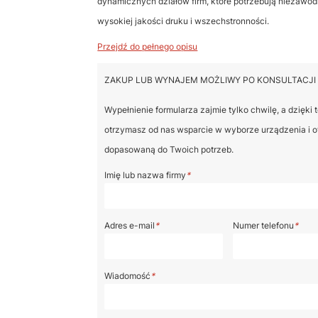
dynamicznych działów firm, które potrzebują niezawod
wysokiej jakości druku i wszechstronności.
Przejdź do pełnego opisu
ZAKUP LUB WYNAJEM MOŻLIWY PO KONSULTACJI
Wypełnienie formularza zajmie tylko chwilę, a dzięki
otrzymasz od nas wsparcie w wyborze urządzenia i o
dopasowaną do Twoich potrzeb.
Imię lub nazwa firmy
*
Adres e-mail
*
Numer telefonu
*
Wiadomość
*