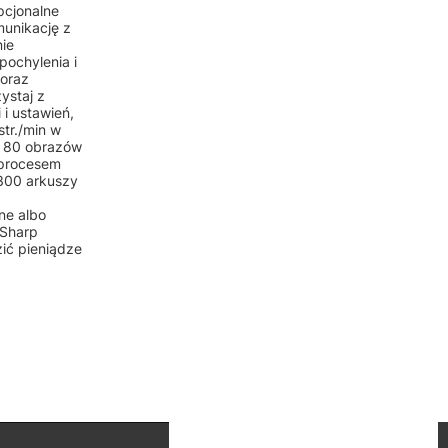
pcjonalne
unikację z
nie
pochylenia i
 oraz
ystaj z
i ustawień,
tr./min w
o 80 obrazów
 procesem
 300 arkuszy
ne albo
 Sharp
zić pieniądze