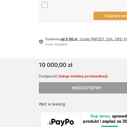
Zapytaj o ce
Dostawa
od 0,00 zł
- Kurier (INPOST, DHL, DPD,
Kurier Standard
Cena
10 000,00 zł
Dostępność:
Zakup możliwy po konsultacji
NIEDOSTĘPNY
Weź w leasing