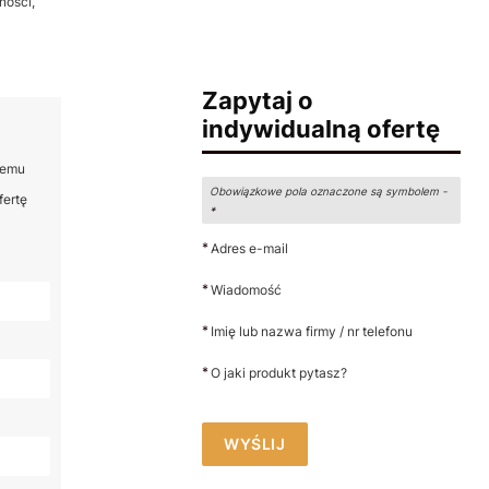
ności,
Zapytaj o
indywidualną ofertę
 temu
Obowiązkowe pola oznaczone są symbolem -
fertę
*
*
Adres e-mail
*
Wiadomość
*
Imię lub nazwa firmy / nr telefonu
*
O jaki produkt pytasz?
WYŚLIJ