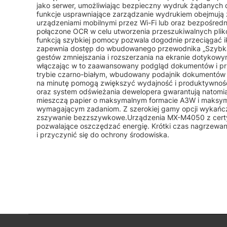
jako serwer, umożliwiając bezpieczny wydruk żądanych 
funkcje usprawniające zarządzanie wydrukiem obejmują
urządzeniami mobilnymi przez Wi-Fi lub oraz bezpośredn
połączone OCR w celu utworzenia przeszukiwalnych plikó
funkcją szybkiej pomocy pozwala dogodnie przeciągać 
zapewnia dostęp do wbudowanego przewodnika „Szybka po
gestów zmniejszania i rozszerzania na ekranie dotykowy
włączając w to zaawansowany podgląd dokumentów i prze
trybie czarno-białym, wbudowany podajnik dokumentów 
na minutę pomogą zwiększyć wydajność i produktywność
oraz system odświeżania dewelopera gwarantują natomias
mieszczą papier o maksymalnym formacie A3W i maksyma
wymagającym zadaniom. Z szerokiej gamy opcji wykańcza
zszywanie bezzszywkowe.Urządzenia MX-M4050 z certyf
pozwalające oszczędzać energię. Krótki czas nagrzewania
i przyczynić się do ochrony środowiska.