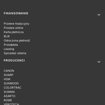
Linki w stopce
FINANSOWANIE
Przelew tradycyjny
Przelew online
Karta płatnicza
BLIK
Odroczona płatność
Przedpłata
Leasing
Sprzedaż ratalna
PRODUCENCI
CANON
SHARP
HSM
SUNWOOD
COLORTRAC
SUMMA
ASARTO
ROWE
VEROTECH