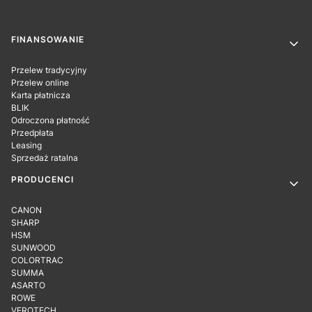
Linki w stopce
FINANSOWANIE
Przelew tradycyjny
Przelew online
Karta płatnicza
BLIK
Odroczona płatność
Przedpłata
Leasing
Sprzedaż ratalna
PRODUCENCI
CANON
SHARP
HSM
SUNWOOD
COLORTRAC
SUMMA
ASARTO
ROWE
VEROTECH