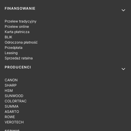
Linki w stopce
FINANSOWANIE
Przelew tradycyjny
Przelew online
Karta płatnicza
BLIK
Odroczona płatność
Przedpłata
Leasing
Sprzedaż ratalna
PRODUCENCI
CANON
SHARP
HSM
SUNWOOD
COLORTRAC
SUMMA
ASARTO
ROWE
VEROTECH