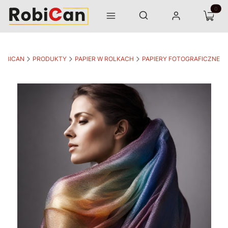
Otwórz wyszukiwarkę
Produk
Szukaj
Menu
Zaloguj się
Koszyk
ROBICAN
PRODUKTY
PAPIER W ROLKACH
PAPIERY FOTOGRAFICZNE