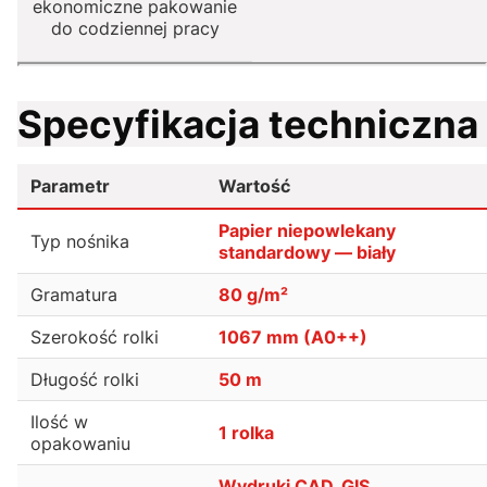
ekonomiczne pakowanie
do codziennej pracy
Specyfikacja techniczna
Parametr
Wartość
Papier niepowlekany
Typ nośnika
standardowy — biały
Gramatura
80 g/m²
Szerokość rolki
1067 mm (A0++)
Długość rolki
50 m
Ilość w
1 rolka
opakowaniu
Wydruki CAD, GIS,