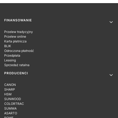
Linki w stopce
FINANSOWANIE
Przelew tradycyjny
Przelew online
Karta płatnicza
BLIK
Odroczona płatność
Przedpłata
Leasing
Sprzedaż ratalna
PRODUCENCI
CANON
SHARP
HSM
SUNWOOD
COLORTRAC
SUMMA
ASARTO
ROWE