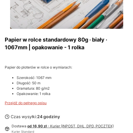
Papier w rolce standardowy 80g · biały ·
1067mm | opakowanie - 1 rolka
Papier do ploterów w rolce o wymiarach:
Szerokość: 1067 mm
Długość: 50 m
Gramatura: 80 g/m2
Opakowanie: 1 rolka
Przejdź do pełnego opisu
Czas wysyłki:
24 godziny
Dostawa
od 16,90 zł
- Kurier (INPOST, DHL, DPD, POCZTEX)
Kurier Standard