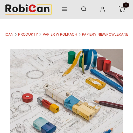
Otwórz wyszukiwarkę
Produk
Szukaj
Menu
Zaloguj się
Koszyk
OBICAN
PRODUKTY
PAPIER W ROLKACH
PAPIERY NIEWPOWLEKANE