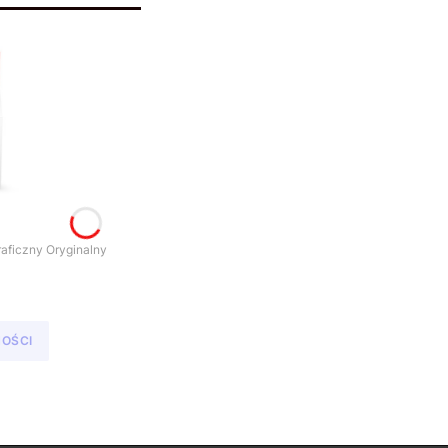
n Błękitny Fotograficzny Oryginalny
NOŚCI