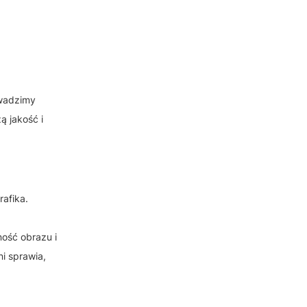
owadzimy
ą jakość i
afika.
,
ość obrazu i
i sprawia,