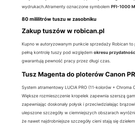
wydrukach.Atramenty oznaczone symbolem
PFI-1000 
80 mililitrów tuszu w zasobniku
Zakup tuszów w robican.pl
Kupno w autoryzowanym punkcie sprzedaży Robican to
pełną kontrolę tuszy pod względem
okresu przydatnośc
gwarantują pewność pracy przez długi czas.
Tusz Magenta do ploterów Canon P
System atramentowy LUCIA PRO (11-kolorów + Chroma Opt
Większe rozmieszczenie kropelek zapewnia szerszą gamę
zapewniając doskonały połysk i przeciwdziałając brązo
ulepszone szczegóły w ciemniejszych obszarach wyróżni
że nawet najdrobniejsze szczegóły cieni stają się dziełem