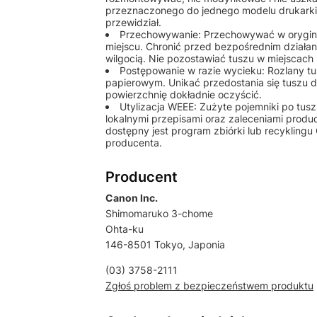
przeznaczonego do jednego modelu drukarki 
przewidział.
Przechowywanie: Przechowywać w orygin
miejscu. Chronić przed bezpośrednim działan
wilgocią. Nie pozostawiać tuszu w miejscach
Postępowanie w razie wycieku: Rozlany tu
papierowym. Unikać przedostania się tuszu d
powierzchnię dokładnie oczyścić.
Utylizacja WEEE: Zużyte pojemniki po tusz
lokalnymi przepisami oraz zaleceniami produ
dostępny jest program zbiórki lub recykling
producenta.
Producent
Canon Inc.
Shimomaruko 3-chome
Ohta-ku
146-8501 Tokyo, Japonia
(03) 3758-2111
Zgłoś problem z bezpieczeństwem produktu