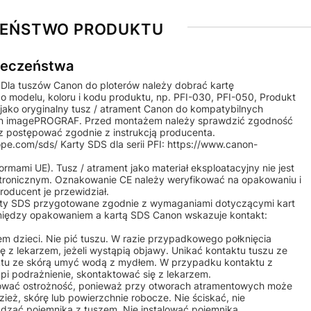
ZEŃSTWO PRODUKTU
pieczeństwa
 Dla tuszów Canon do ploterów należy dobrać kartę
o modelu, koloru i kodu produktu, np. PFI-030, PFI-050, Produkt
jako oryginalny tusz / atrament Canon do kompatybilnych
non imagePROGRAF. Przed montażem należy sprawdzić zgodność
 postępować zgodnie z instrukcją producenta.
e.com/sds/ Karty SDS dla serii PFI: https://www.canon-
mami UE). Tusz / atrament jako materiał eksploatacyjny nie jest
tronicznym. Oznakowanie CE należy weryfikować na opakowaniu i
roducent je przewidział.
ty SDS przygotowane zgodnie z wymaganiami dotyczącymi kart
 między opakowaniem a kartą SDS Canon wskazuje kontakt:
m dzieci. Nie pić tuszu. W razie przypadkowego połknięcia
 z lekarzem, jeżeli wystąpią objawy. Unikać kontaktu tuszu ze
aktu ze skórą umyć wodą z mydłem. W przypadku kontaktu z
ąpi podrażnienie, skontaktować się z lekarzem.
ować ostrożność, ponieważ przy otworach atramentowych może
ież, skórę lub powierzchnie robocze. Nie ściskać, nie
dzać pojemnika z tuszem. Nie instalować pojemnika