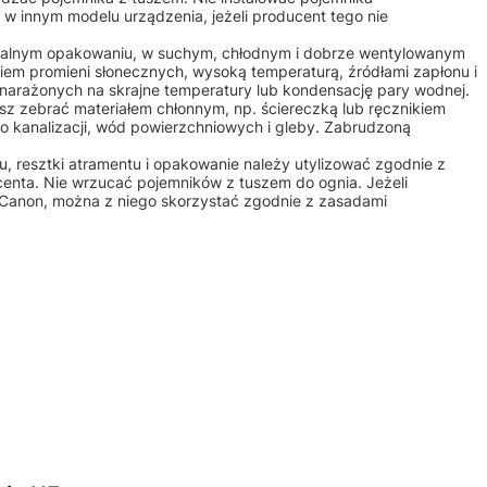
w innym modelu urządzenia, jeżeli producent tego nie
alnym opakowaniu, w suchym, chłodnym i dobrze wentylowanym
iem promieni słonecznych, wysoką temperaturą, źródłami zapłonu i
 narażonych na skrajne temperatury lub kondensację pary wodnej.
sz zebrać materiałem chłonnym, np. ściereczką lub ręcznikiem
o kanalizacji, wód powierzchniowych i gleby. Zabrudzoną
u, resztki atramentu i opakowanie należy utylizować zgodnie z
centa. Nie wrzucać pojemników z tuszem do ognia. Jeżeli
u Canon, można z niego skorzystać zgodnie z zasadami