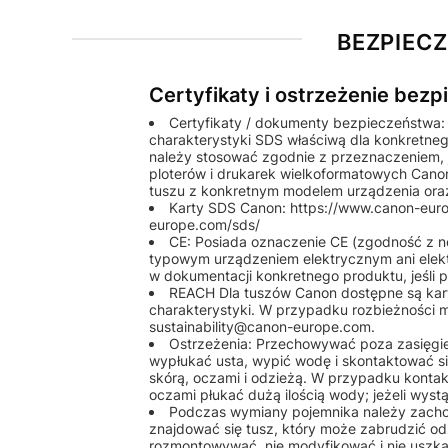
BEZPIEC
Certyfikaty i ostrzeżenie bez
Certyfikaty / dokumenty bezpieczeństwa:
charakterystyki SDS właściwą dla konkretneg
należy stosować zgodnie z przeznaczeniem, 
ploterów i drukarek wielkoformatowych Ca
tuszu z konkretnym modelem urządzenia oraz
Karty SDS Canon: https://www.canon-europ
europe.com/sds/
CE: Posiada oznaczenie CE (zgodność z nor
typowym urządzeniem elektrycznym ani elek
w dokumentacji konkretnego produktu, jeśli p
REACH Dla tuszów Canon dostępne są kar
charakterystyki. W przypadku rozbieżności
sustainability@canon-europe.com.
Ostrzeżenia: Przechowywać poza zasięgie
wypłukać usta, wypić wodę i skontaktować się
skórą, oczami i odzieżą. W przypadku kont
oczami płukać dużą ilością wody; jeżeli wyst
Podczas wymiany pojemnika należy zach
znajdować się tusz, który może zabrudzić odz
rozmontowywać, nie modyfikować i nie uszka