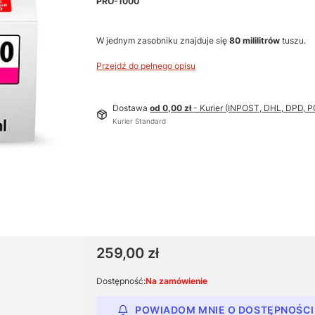
PRO-1000
W jednym zasobniku znajduje się
80 mililitrów
tuszu.
Przejdź do pełnego opisu
Dostawa
od 0,00 zł
- Kurier (INPOST, DHL, DPD,
Kurier Standard
Cena
259,00 zł
Dostępność:
Na zamówienie
POWIADOM MNIE O DOSTĘPNOŚCI