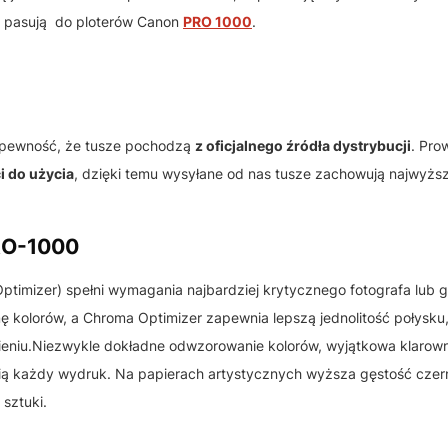
M
pasują do ploterów Canon
PRO 1000
.
 pewność, że tusze pochodzą
z oficjalnego źródła dystrybucji
. Pr
i do użycia
, dzięki temu wysyłane od nas tusze zachowują najwyższ
RO-1000
imizer) spełni wymagania najbardziej krytycznego fotografa lub gr
 kolorów, a Chroma Optimizer zapewnia lepszą jednolitość połysku
wieniu.Niezwykle dokładne odwzorowanie kolorów, wyjątkowa klarown
ą każdy wydruk. Na papierach artystycznych wyższa gęstość czern
 sztuki.