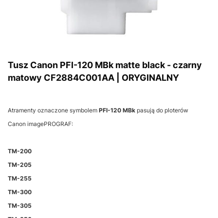
Tusz Canon PFI-120 MBk matte black - czarny
matowy CF2884C001AA | ORYGINALNY
Atramenty oznaczone symbolem
PFI-120 MBk
pasują do ploterów
Canon imagePROGRAF:
TM-200
TM-205
TM-255
TM-300
TM-305