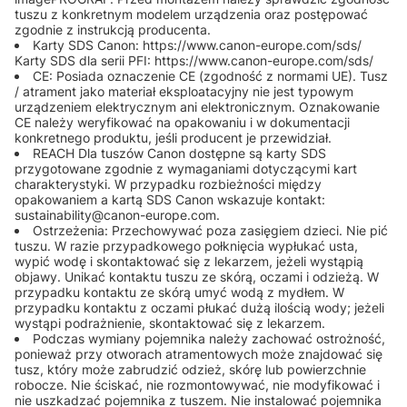
tuszu z konkretnym modelem urządzenia oraz postępować
zgodnie z instrukcją producenta.
Karty SDS Canon: https://www.canon-europe.com/sds/
Karty SDS dla serii PFI: https://www.canon-europe.com/sds/
CE: Posiada oznaczenie CE (zgodność z normami UE). Tusz
/ atrament jako materiał eksploatacyjny nie jest typowym
urządzeniem elektrycznym ani elektronicznym. Oznakowanie
CE należy weryfikować na opakowaniu i w dokumentacji
konkretnego produktu, jeśli producent je przewidział.
REACH Dla tuszów Canon dostępne są karty SDS
przygotowane zgodnie z wymaganiami dotyczącymi kart
charakterystyki. W przypadku rozbieżności między
opakowaniem a kartą SDS Canon wskazuje kontakt:
sustainability@canon-europe.com.
Ostrzeżenia: Przechowywać poza zasięgiem dzieci. Nie pić
tuszu. W razie przypadkowego połknięcia wypłukać usta,
wypić wodę i skontaktować się z lekarzem, jeżeli wystąpią
objawy. Unikać kontaktu tuszu ze skórą, oczami i odzieżą. W
przypadku kontaktu ze skórą umyć wodą z mydłem. W
przypadku kontaktu z oczami płukać dużą ilością wody; jeżeli
wystąpi podrażnienie, skontaktować się z lekarzem.
Podczas wymiany pojemnika należy zachować ostrożność,
ponieważ przy otworach atramentowych może znajdować się
tusz, który może zabrudzić odzież, skórę lub powierzchnie
robocze. Nie ściskać, nie rozmontowywać, nie modyfikować i
nie uszkadzać pojemnika z tuszem. Nie instalować pojemnika