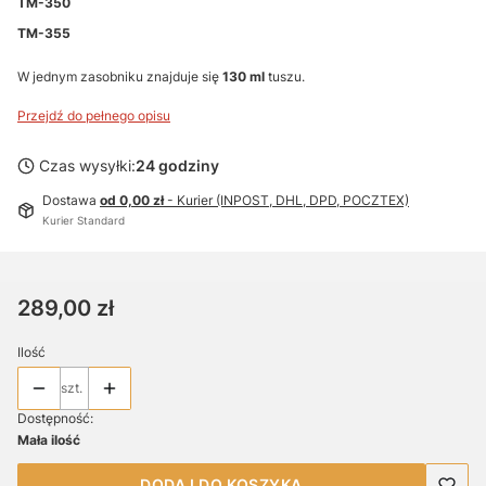
TM-350
TM-355
W jednym zasobniku znajduje się
130 ml
tuszu.
Przejdź do pełnego opisu
Czas wysyłki:
24 godziny
Dostawa
od 0,00 zł
- Kurier (INPOST, DHL, DPD, POCZTEX)
Kurier Standard
Cena
289,00 zł
Ilość
szt.
Dostępność:
Mała ilość
DODAJ DO KOSZYKA