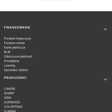
Linki w stopce
FINANSOWANIE
Przelew tradycyjny
Przelew online
Karta płatnicza
BLIK
Odroczona płatność
Przedpłata
Leasing
Sprzedaż ratalna
PRODUCENCI
CANON
SHARP
HSM
SUNWOOD
COLORTRAC
SUMMA