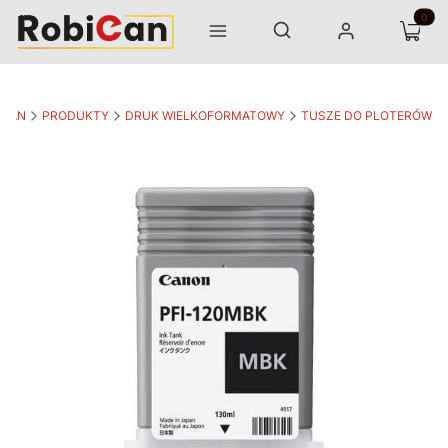
Otwórz wyszukiwarkę
Produk
Szukaj
Menu
Zaloguj się
Koszyk
ICAN
PRODUKTY
DRUK WIELKOFORMATOWY
TUSZE DO PLOTERÓW