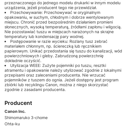
przeznaczonego do jednego modelu drukarki w innym modelu
urządzenia, jeżeli producent tego nie przewidział.
Przechowywanie: Przechowywać w oryginalnym
opakowaniu, w suchym, chłodnym i dobrze wentylowanym
miejscu. Chronić przed bezpośrednim działaniem promieni
słonecznych, wysoką temperaturą, źródłami zapłonu i wilgocią.
Nie pozostawiać tuszu w miejscach narażonych na skrajne
temperatury lub kondensację pary wodnej.
Postępowanie w razie wycieku: Rozlany tusz zebrać
materiałem chłonnym, np. ściereczką lub ręcznikiem
papierowym. Unikać przedostania się tuszu do kanalizacji, wód
powierzchniowych i gleby. Zabrudzoną powierzchnię
dokładnie oczyścić.
Utylizacja WEEE: Zużyte pojemniki po tuszu, resztki
atramentu i opakowanie należy utylizować zgodnie z lokalnymi
przepisami oraz zaleceniami producenta. Nie wrzucać
pojemników z tuszem do ognia. Jeżeli dostępny jest program
zbiórki lub recyklingu Canon, można z niego skorzystać
zgodnie z zasadami producenta.
Producent
Canon Inc.
Shimomaruko 3-chome
Ohta-ku