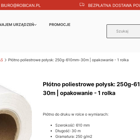
BIURO@ROBICAN.PL
BEZPŁATNA DOSTAWA POW
NAJEM URZĄDZEŃ
PROMOCJE
AS
Płótno poliestrowe połysk: 250g-610mm-30m | opakowanie - 1 rolka
Płótno poliestrowe połysk: 250g-
30m | opakowanie - 1 rolka
Płótno do druku w rolce o wymiarach:
Szerokość: 610 mm
Długość: 30 m
Gramatura: 250 g/m2