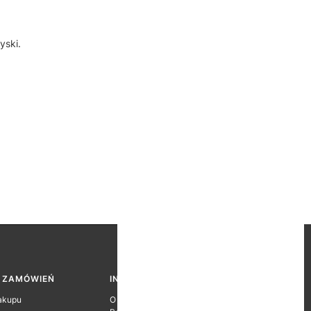
yski.
A ZAMÓWIEŃ
INFORMACJE O FIRMIE
akupu
O firmie