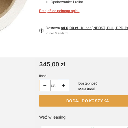
Opakowanie: 1 rolka
Przejdź do pełnego opisu
Dostawa
od 0,00 zł
- Kurier (INPOST, DHL, DPD,
Kurier Standard
Cena
345,00 zł
Ilość
Dostępność:
szt.
Mała ilość
DODAJ DO KOSZYKA
Weź w leasing