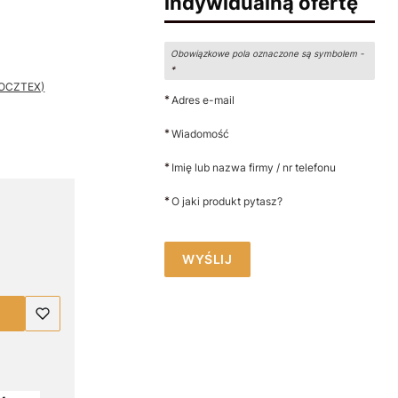
indywidualną ofertę
Obowiązkowe pola oznaczone są symbolem -
*
 POCZTEX)
*
Adres e-mail
*
Wiadomość
*
Imię lub nazwa firmy / nr telefonu
*
O jaki produkt pytasz?
WYŚLIJ