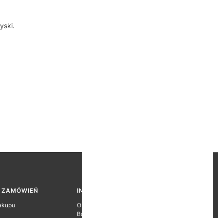
yski.
A ZAMÓWIEŃ
INFORMACJE O FIRMIE
akupu
O firmie
Baza wiedzy