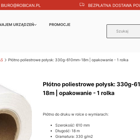
BIURO@ROBICAN.PL
BEZPŁATNA DOSTAWA POW
NAJEM URZĄDZEŃ
PROMOCJE
AS
Płótno poliestrowe połysk: 330g-610mm-18m | opakowanie - 1 rolka
Płótno poliestrowe połysk: 330g-
18m | opakowanie - 1 rolka
Płótno do druku w rolce o wymiarach:
Szerokość: 610 mm
Długość: 18 m
Gramatura: 330 g/m2