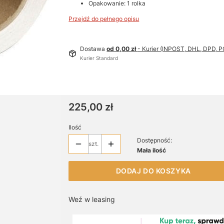
Opakowanie: 1 rolka
Przejdź do pełnego opisu
Dostawa
od 0,00 zł
- Kurier (INPOST, DHL, DPD,
Kurier Standard
Cena
225,00 zł
Ilość
Dostępność:
szt.
Mała ilość
DODAJ DO KOSZYKA
Weź w leasing