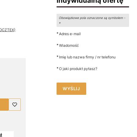
indywidualną ofertę
Obowiązkowe pola oznaczone są symbolem -
*
 POCZTEX)
*
Adres e-mail
*
Wiadomość
*
Imię lub nazwa firmy / nr telefonu
*
O jaki produkt pytasz?
WYŚLIJ