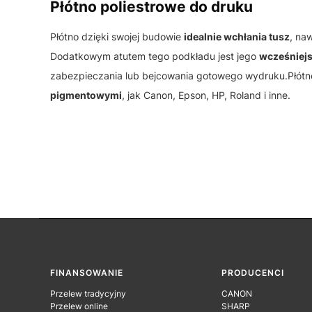
Płótno poliestrowe do druku
Płótno dzięki swojej budowie
idealnie wchłania tusz
, na
Dodatkowym atutem tego podkładu jest jego
wcześniejs
zabezpieczania lub bejcowania gotowego wydruku.Płótno
pigmentowymi
, jak Canon, Epson, HP, Roland i inne.
Linki w stopce
FINANSOWANIE
PRODUCENCI
Przelew tradycyjny
CANON
Przelew online
SHARP