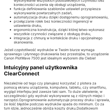
wykonywanie wszystkich podstawowych czynności bez
konieczności uczenia się obsługi urządzenia,
funkcja definiowania szablonów ustawień przyspiesza
wykonywanie powtarzalnych zadań,
automatyzacja druku dzięki dostępnemu oprogramowaniu,
przełączanie rolek bez konieczności ingerencji w
ustawienia druku,
ergonomiczna konstrukcja, dzięki której łatwo wykonasz
wszystkie czynności związane z obsługą druku,
integracja z chmurą w kontekście druku i opcjonalnego
skanowania.
Jeżeli częstotliwość wydruków w Twoim biurze wymaga
sprawnego i płynnego drukowania bez przestojów, to urządzenie
Canon PlotWave 7500 jest idealnym wyborem dla Ciebie!
Intuicyjny panel użytkownika
ClearConnect
Niezależnie od tego czy planujesz korzystać z plotera za
pomocą ekranu urządzenia, komputera, tabletu, czy smartfonu,
wygląd interfejsu jest zawsze taki sam. To duże ułatwienie, w
szczególności gdy wydruki wykonywane są z różnych miejsc i
narzędzi.Oprogramowanie automatyzuje procesy druku i sprawia,
że ilość błędów podczas wydruków spada do minimum. Co za
tym idzie, jednocześnie obniża koszty druku.Dodatkowym