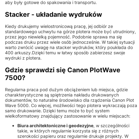
aby były gotowe do spakowania i transportu.
Stacker - układanie wydruków
Kiedy drukujemy wielostronicową pracę, jej odbiór ze
standardowego uchwytu na górze plotera może być utrudniony,
przez jego niewielką pojemność. Podobnie sprawa ma się
podczas druku przez wiele osób jednocześnie. W takiej sytuacji
warto zwrócić uwagę na stacker wydruków, który poukłada do
400 arkuszy.Dzięki temu w łatwy sposób zabierzesz swoje
wydruki z plotera.
Gdzie sprawdzi się Canon PlotWave
7500?
Regularna praca pod dużym obciążeniem lub miejsca, gdzie
charakterystyczne są spiętrzenia nakładu drukowanych
dokumentów, to naturalne środowisko dla rządzenia Canon Plot
Wave 5000. Co więcej, możliwości tego plotera wykraczają poza
samo drukowanie. Dzięki temu może to być system
wielkoformatowy znajdujący zastosowanie w wielu miejscach:
Biura architektoniczne i geodezyjne
, w szczególności
takie, w których regularnie korzysta się z różnych
szerokości papieru oraz regularnie drukuje projekty. W