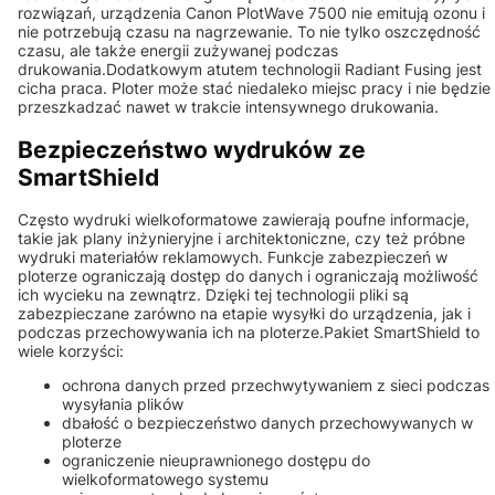
rozwiązań, urządzenia Canon PlotWave 7500 nie emitują ozonu i
nie potrzebują czasu na nagrzewanie. To nie tylko oszczędność
czasu, ale także energii zużywanej podczas
drukowania.Dodatkowym atutem technologii Radiant Fusing jest
cicha praca. Ploter może stać niedaleko miejsc pracy i nie będzie
przeszkadzać nawet w trakcie intensywnego drukowania.
Bezpieczeństwo wydruków ze
SmartShield
Często wydruki wielkoformatowe zawierają poufne informacje,
takie jak plany inżynieryjne i architektoniczne, czy też próbne
wydruki materiałów reklamowych. Funkcje zabezpieczeń w
ploterze ograniczają dostęp do danych i ograniczają możliwość
ich wycieku na zewnątrz. Dzięki tej technologii pliki są
zabezpieczane zarówno na etapie wysyłki do urządzenia, jak i
podczas przechowywania ich na ploterze.Pakiet SmartShield to
wiele korzyści:
ochrona danych przed przechwytywaniem z sieci podczas
wysyłania plików
dbałość o bezpieczeństwo danych przechowywanych w
ploterze
ograniczenie nieuprawnionego dostępu do
wielkoformatowego systemu