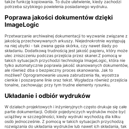
także funkcję kopiowania. To duże ułatwienie, kiedy zachodzi
potrzeba szybkiego powielenia posiadanego wydruku.
Poprawa jakości dokumentów dzięki
ImageLogic
Przetwarzanie archiwalnej dokumentacji to wyzwanie związane z
jakością przechowywanych arkuszy. Niejednokrotnie występują
na niej ubytki - tak zwana gęsia skórka, czy nawet ślady po
składaniu. Dodatkową trudnością jest jakość papieru, który może
ulec zniszczeniu podczas przejścia przez skaner.Z pomocą w
takich sytuacjach przychodzi technologia ImageLogic, która nie
tylko automatycznie poprawia jakość skanowanych dokumentów,
ale również dba o bezpieczny proces skanowania. Jak to
możliwe? Oprogramowanie usuwa zabrudzenia tła, wyostrza
cienkie i poszarpane linie oraz tekst. Wygładza również przejścia
tonalne, zachowując przy tym trudne elementy rysunku.
Układanie i odbiór wydruków
W działach projektowych i inżynieryjnych często drukuje się całe
partie dokumentacji. Odbiór pojedynczych wydruków może być
uciążliwy w szczególności, kiedy wydruki wychodzą dla kilku
osób jednocześnie. Z pomocą w takich sytuacjach przychodzą
rozwiązania do układania wydruków lub nawet ich składania, tak