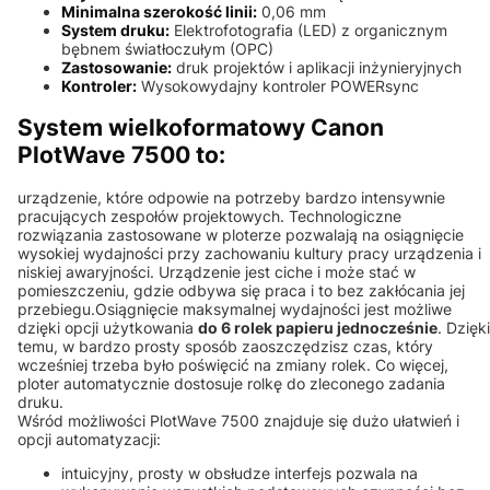
Minimalna szerokość linii:
0,06 mm
System druku:
Elektrofotografia (LED) z organicznym
bębnem światłoczułym (OPC)
Zastosowanie:
druk projektów i aplikacji inżynieryjnych
Kontroler:
Wysokowydajny kontroler POWERsync
System wielkoformatowy Canon
PlotWave 7500 to:
urządzenie, które odpowie na potrzeby bardzo intensywnie
pracujących zespołów projektowych. Technologiczne
rozwiązania zastosowane w ploterze pozwalają na osiągnięcie
wysokiej wydajności przy zachowaniu kultury pracy urządzenia i
niskiej awaryjności. Urządzenie jest ciche i może stać w
pomieszczeniu, gdzie odbywa się praca i to bez zakłócania jej
przebiegu.Osiągnięcie maksymalnej wydajności jest możliwe
dzięki opcji użytkowania
do 6 rolek papieru jednocześnie
. Dzięki
temu, w bardzo prosty sposób zaoszczędzisz czas, który
wcześniej trzeba było poświęcić na zmiany rolek. Co więcej,
ploter automatycznie dostosuje rolkę do zleconego zadania
druku.
Wśród możliwości PlotWave 7500 znajduje się dużo ułatwień i
opcji automatyzacji:
intuicyjny, prosty w obsłudze interfejs pozwala na