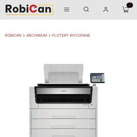
Otwórz wyszukiwarkę
Produk
Szukaj
Menu
Zaloguj się
Koszyk
ROBICAN
ARCHIWUM
PLOTERY WYCOFANE