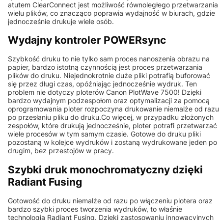
atutem ClearConnect jest możliwość równoległego przetwarzania
wielu plików, co znacząco poprawia wydajność w biurach, gdzie
jednocześnie drukuje wiele osób.
Wydajny kontroler POWERsync
Szybkość druku to nie tylko sam proces nanoszenia obrazu na
papier, bardzo istotną czynnością jest proces przetwarzania
plików do druku. Niejednokrotnie duże pliki potrafią buforować
się przez długi czas, opóźniając jednocześnie wydruk. Ten
problem nie dotyczy ploterów Canon PlotWave 7500! Dzięki
bardzo wydajnym podzespołom oraz optymalizacji za pomocą
oprogramowania ploter rozpoczyna drukowanie niemalże od razu
po przesłaniu pliku do druku.Co więcej, w przypadku złożonych
zespołów, które drukują jednocześnie, ploter potrafi przetwarzać
wiele procesów w tym samym czasie. Gotowe do druku pliki
pozostaną w kolejce wydruków i zostaną wydrukowane jeden po
drugim, bez przestojów w pracy.
Szybki druk monochromatyczny dzięki
Radiant Fusing
Gotowość do druku niemalże od razu po włączeniu plotera oraz
bardzo szybki proces tworzenia wydruków, to właśnie
technologia Radiant Fusing. Dzięki zastosowaniu innowacyjnych