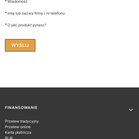
*
Wiadomość
*
Imię lub nazwa firmy / nr telefonu
*
O jaki produkt pytasz?
WYŚLIJ
Linki w stopce
FINANSOWANIE
Przelew tradycyjny
Przelew online
Karta płatnicza
BLIK