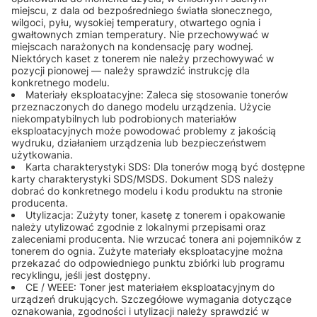
miejscu, z dala od bezpośredniego światła słonecznego,
wilgoci, pyłu, wysokiej temperatury, otwartego ognia i
gwałtownych zmian temperatury. Nie przechowywać w
miejscach narażonych na kondensację pary wodnej.
Niektórych kaset z tonerem nie należy przechowywać w
pozycji pionowej — należy sprawdzić instrukcję dla
konkretnego modelu.
Materiały eksploatacyjne: Zaleca się stosowanie tonerów
przeznaczonych do danego modelu urządzenia. Użycie
niekompatybilnych lub podrobionych materiałów
eksploatacyjnych może powodować problemy z jakością
wydruku, działaniem urządzenia lub bezpieczeństwem
użytkowania.
Karta charakterystyki SDS: Dla tonerów mogą być dostępne
karty charakterystyki SDS/MSDS. Dokument SDS należy
dobrać do konkretnego modelu i kodu produktu na stronie
producenta.
Utylizacja: Zużyty toner, kasetę z tonerem i opakowanie
należy utylizować zgodnie z lokalnymi przepisami oraz
zaleceniami producenta. Nie wrzucać tonera ani pojemników z
tonerem do ognia. Zużyte materiały eksploatacyjne można
przekazać do odpowiedniego punktu zbiórki lub programu
recyklingu, jeśli jest dostępny.
CE / WEEE: Toner jest materiałem eksploatacyjnym do
urządzeń drukujących. Szczegółowe wymagania dotyczące
oznakowania, zgodności i utylizacji należy sprawdzić w