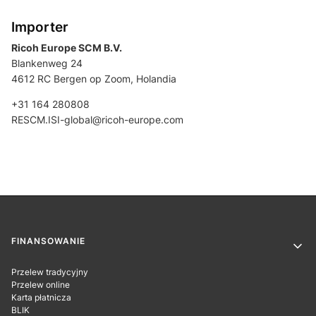
Importer
Ricoh Europe SCM B.V.
Blankenweg 24
4612 RC Bergen op Zoom, Holandia
+31 164 280808
RESCM.ISI-global@ricoh-europe.com
Linki w stopce
FINANSOWANIE
Przelew tradycyjny
Przelew online
Karta płatnicza
BLIK