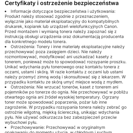
Certyfikaty i ostrzeżenie bezpieczeństwa
Informacje dotyczące bezpieczeństwa i użytkowania:
Produkt należy stosować zgodnie z przeznaczeniem,
wyłącznie jako materiał eksploatacyjny do kompatybilnych
drukarek, kopiarek lub urządzeń wielofunkcyjnych Canon.
Przed montażem i wymianą tonera należy zapoznać się z
instrukcją obsługi urządzenia oraz dokumentacją producenta
dla konkretnego modelu tonera.
Ostrzeżenia: Tonery i inne materiały eksploatacyjne należy
przechowywać poza zasięgiem dzieci. Nie należy
rozmontowywać, modyfikować ani uszkadzać kasety z
tonerem, ponieważ może to spowodować rozsypanie proszku.
Unikać wdychania pyłu tonerowego oraz kontaktu tonera z
oczami, ustami i skórą. W razie kontaktu z oczami lub ustami
należy przemyć zimną wodą i skonsultować się z lekarzem. W
przypadku kontaktu ze skórą umyć miejsce wodą z mydłem.
Ostrzeżenia: Nie wrzucać tonerów, kaset z tonerem ani
pojemników po tonerze do ognia. Nie przechowywać w pobliżu
otwartego ognia ani źródeł wysokiej temperatury. Ogrzany
toner może spowodować poparzenia, pożar lub inne
zagrożenie. W przypadku rozsypania tonera należy zebrać go
ostrożnie wilgotną, miękką ściereczką, unikając wdychania
pyłu. Nie używać odkurzacza bez zabezpieczeń przeciw
wybuchowi pyłu.
Przechowywanie: Przechowywać w oryginalnym
opakowaniu do momentu użycia, w chłodnym i suchym