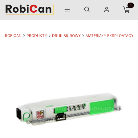
Otwórz wyszukiwarkę
Produk
Szukaj
Menu
Zaloguj się
Koszyk
ROBICAN
PRODUKTY
DRUK BIUROWY
MATERIAŁY EKSPLOATACYJ