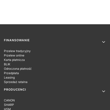
Linki w stopce
FINANSOWANIE
Przelew tradycyjny
Przelew online
Karta płatnicza
BLIK
Odroczona płatność
Przedpłata
Leasing
Sprzedaż ratalna
PRODUCENCI
CANON
SHARP
HSM