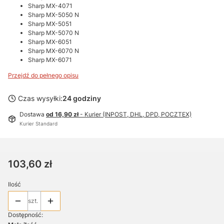
Sharp MX-4071
Sharp MX-5050 N
Sharp MX-5051
Sharp MX-5070 N
Sharp MX-6051
Sharp MX-6070 N
Sharp MX-6071
Przejdź do pełnego opisu
Czas wysyłki:
24 godziny
Dostawa
od 16,90 zł
- Kurier (INPOST, DHL, DPD, POCZTEX)
Kurier Standard
Cena
103,60 zł
Ilość
szt.
Dostępność: