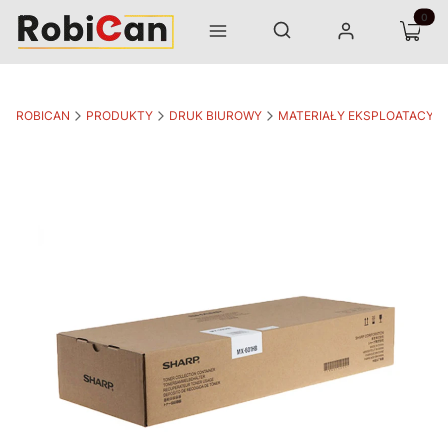
Otwórz wyszukiwarkę
Produk
Szukaj
Menu
Zaloguj się
Koszyk
ROBICAN
PRODUKTY
DRUK BIUROWY
MATERIAŁY EKSPLOATACYJ