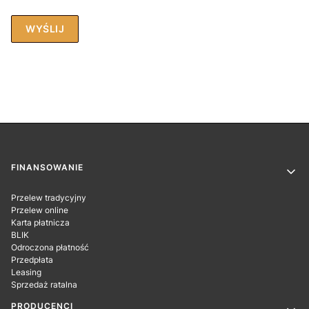
WYŚLIJ
Linki w stopce
FINANSOWANIE
Przelew tradycyjny
Przelew online
Karta płatnicza
BLIK
Odroczona płatność
Przedpłata
Leasing
Sprzedaż ratalna
PRODUCENCI