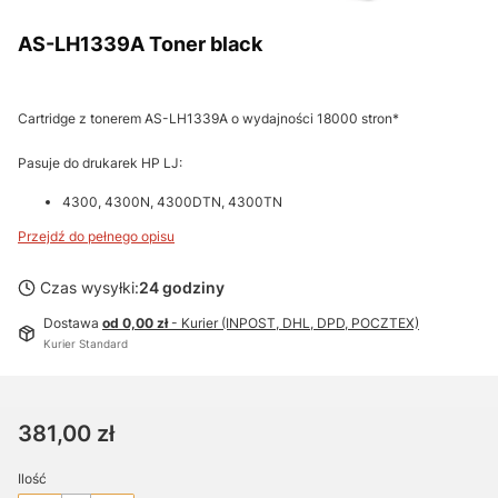
AS-LH1339A Toner black
Cartridge z tonerem AS-LH1339A o wydajności 18000 stron*
Pasuje do drukarek HP LJ:
4300, 4300N, 4300DTN, 4300TN
Przejdź do pełnego opisu
Czas wysyłki:
24 godziny
Dostawa
od 0,00 zł
- Kurier (INPOST, DHL, DPD, POCZTEX)
Kurier Standard
Cena
381,00 zł
Ilość