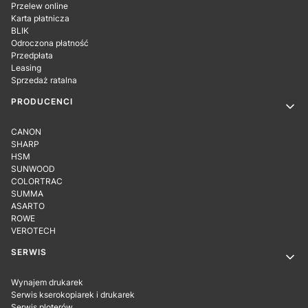
Przelew online
Karta płatnicza
BLIK
Odroczona płatność
Przedpłata
Leasing
Sprzedaż ratalna
PRODUCENCI
CANON
SHARP
HSM
SUNWOOD
COLORTRAC
SUMMA
ASARTO
ROWE
VEROTECH
SERWIS
Wynajem drukarek
Serwis kserokopiarek i drukarek
Serwis ploterów