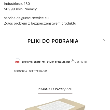
Industriestr. 180
50999 Köln, Niemcy
service.de@umc-service.eu
Zgłoś problem z bezpieczeństwem produktu
PLIKI DO POBRANIA
drukarka-sharp-mx-c428f-broszura.pdf
785.43 kB
BROSZURA I SPECYFIKACJA
PRODUKTY POWIĄZANE