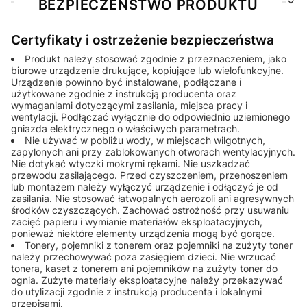
BEZPIECZEŃSTWO PRODUKTU
Certyfikaty i ostrzeżenie bezpieczeństwa
Produkt należy stosować zgodnie z przeznaczeniem, jako
biurowe urządzenie drukujące, kopiujące lub wielofunkcyjne.
Urządzenie powinno być instalowane, podłączane i
użytkowane zgodnie z instrukcją producenta oraz
wymaganiami dotyczącymi zasilania, miejsca pracy i
wentylacji. Podłączać wyłącznie do odpowiednio uziemionego
gniazda elektrycznego o właściwych parametrach.
Nie używać w pobliżu wody, w miejscach wilgotnych,
zapylonych ani przy zablokowanych otworach wentylacyjnych.
Nie dotykać wtyczki mokrymi rękami. Nie uszkadzać
przewodu zasilającego. Przed czyszczeniem, przenoszeniem
lub montażem należy wyłączyć urządzenie i odłączyć je od
zasilania. Nie stosować łatwopalnych aerozoli ani agresywnych
środków czyszczących. Zachować ostrożność przy usuwaniu
zacięć papieru i wymianie materiałów eksploatacyjnych,
ponieważ niektóre elementy urządzenia mogą być gorące.
Tonery, pojemniki z tonerem oraz pojemniki na zużyty toner
należy przechowywać poza zasięgiem dzieci. Nie wrzucać
tonera, kaset z tonerem ani pojemników na zużyty toner do
ognia. Zużyte materiały eksploatacyjne należy przekazywać
do utylizacji zgodnie z instrukcją producenta i lokalnymi
przepisami.