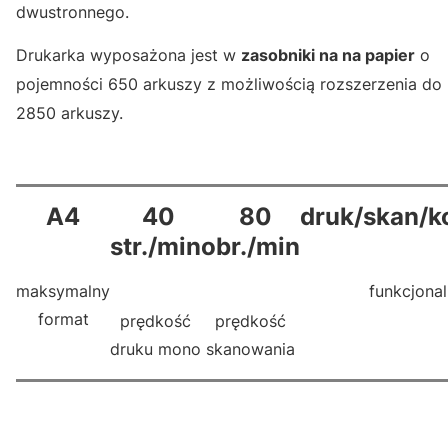
dwustronnego.
Drukarka wyposażona jest w
zasobniki na na papier
o
pojemności 650 arkuszy z możliwością rozszerzenia do
2850 arkuszy.
A4
40
80
druk/skan/k
str./min
obr./min
maksymalny
funkcjona
format
prędkość
prędkość
druku mono
skanowania