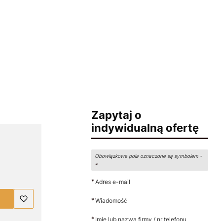
Zapytaj o
indywidualną ofertę
Obowiązkowe pola oznaczone są symbolem -
*
*
Adres e-mail
*
Wiadomość
*
Imię lub nazwa firmy / nr telefonu