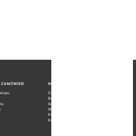
A ZAMÓWIEŃ
INFORMACJE O FIRMIE
akupu
O firmie
Baza wiedzy
pu
Autoryzacje Producentów
u
Wyróżnienia
Polityka prywatności
Kontakt