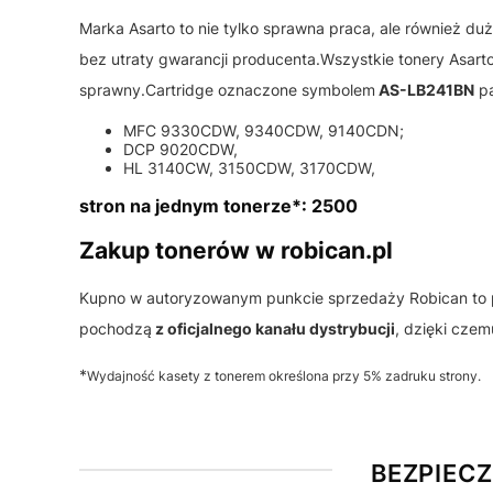
Marka Asarto to nie tylko sprawna praca, ale również du
bez utraty gwarancji producenta.Wszystkie tonery Asart
sprawny.Cartridge oznaczone symbolem
AS-LB241BN
pa
MFC 9330CDW, 9340CDW, 9140CDN;
DCP 9020CDW,
HL 3140CW, 3150CDW, 3170CDW,
stron na jednym tonerze*: 2500
Zakup tonerów w robican.pl
Kupno w autoryzowanym punkcie sprzedaży Robican to 
pochodzą
z oficjalnego kanału dystrybucji
, dzięki cze
*
Wydajność kasety z tonerem określona przy 5% zadruku strony.
BEZPIEC