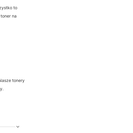
zystko to
 toner na
 Nasze tonery
y.