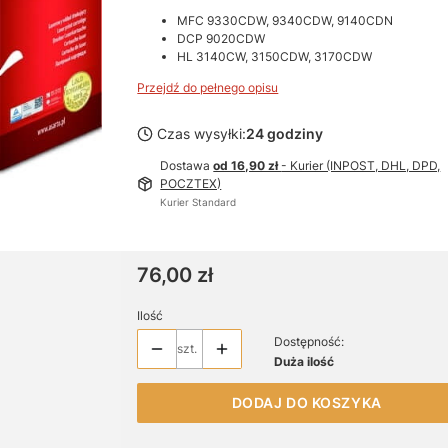
MFC 9330CDW, 9340CDW, 9140CDN
DCP 9020CDW
HL 3140CW, 3150CDW, 3170CDW
Przejdź do pełnego opisu
Czas wysyłki:
24 godziny
Dostawa
od 16,90 zł
- Kurier (INPOST, DHL, DPD,
POCZTEX)
Kurier Standard
Cena
76,00 zł
Ilość
Dostępność:
szt.
Duża ilość
DODAJ DO KOSZYKA