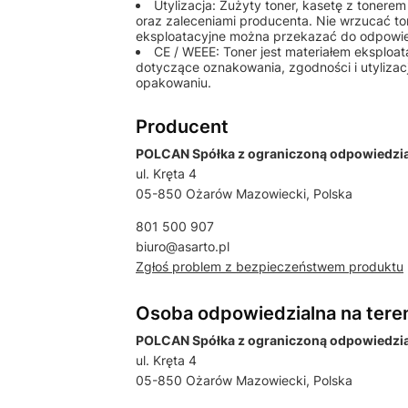
Utylizacja: Zużyty toner, kasetę z tonere
oraz zaleceniami producenta. Nie wrzucać to
eksploatacyjne można przekazać do odpowiedn
CE / WEEE: Toner jest materiałem eksplo
dotyczące oznakowania, zgodności i utylizac
opakowaniu.
Producent
POLCAN Spółka z ograniczoną odpowiedzial
ul. Kręta 4
05-850 Ożarów Mazowiecki, Polska
801 500 907
biuro@asarto.pl
Zgłoś problem z bezpieczeństwem produktu
Osoba odpowiedzialna na tere
POLCAN Spółka z ograniczoną odpowiedzial
ul. Kręta 4
05-850 Ożarów Mazowiecki, Polska