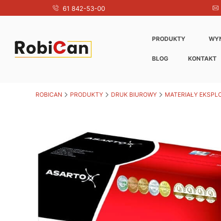
61 842-53-00
PRODUKTY
WY
BLOG
KONTAKT
ROBICAN
PRODUKTY
DRUK BIUROWY
MATERIAŁY EKSPL