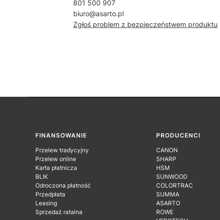
801 500 907
biuro@asarto.pl
Zgłoś problem z bezpieczeństwem produktu
Linki w stopce
FINANSOWANIE
PRODUCENCI
Przelew tradycyjny
CANON
Przelew online
SHARP
Karta płatnicza
HSM
BLIK
SUNWOOD
Odroczona płatność
COLORTRAC
Przedpłata
SUMMA
Leasing
ASARTO
Sprzedaż ratalna
ROWE