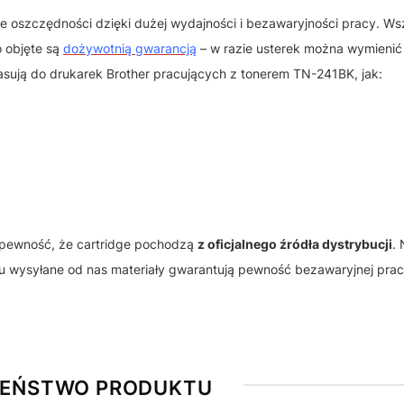
że oszczędności dzięki dużej wydajności i bezawaryjności pracy. Ws
o objęte są
dożywotnią gwarancją
– w razie usterek można wymienić
sują do drukarek Brother pracujących z tonerem TN-241BK, jak:
pewność, że cartridge pochodzą
z oficjalnego źródła dystrybucji
.
mu wysyłane od nas materiały gwarantują pewność bezawaryjnej prac
ZEŃSTWO PRODUKTU