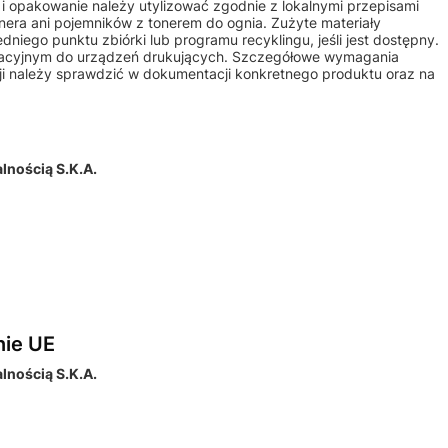
m i opakowanie należy utylizować zgodnie z lokalnymi przepisami
nera ani pojemników z tonerem do ognia. Zużyte materiały
iego punktu zbiórki lub programu recyklingu, jeśli jest dostępny.
atacyjnym do urządzeń drukujących. Szczegółowe wymagania
ji należy sprawdzić w dokumentacji konkretnego produktu oraz na
nością S.K.A.
nie UE
nością S.K.A.