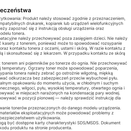
pieczeństwa
żytkowania: Produkt należy stosować zgodnie z przeznaczeniem,
ompatybilnych drukarek, kopiarek lub urządzeń wielofunkcyjnych
ży zapoznać się z instrukcją obsługi urządzenia oraz
odelu tonera.
ploatacyjne należy przechowywać poza zasięgiem dzieci. Nie należy
 kasety z tonerem, ponieważ może to spowodować rozsypanie
raz kontaktu tonera z oczami, ustami i skórą. W razie kontaktu z
ą i skonsultować się z lekarzem. W przypadku kontaktu ze skórą
 z tonerem ani pojemników po tonerze do ognia. Nie przechowywać
iej temperatury. Ogrzany toner może spowodować poparzenia,
ypania tonera należy zebrać go ostrożnie wilgotną, miękką
żywać odkurzacza bez zabezpieczeń przeciw wybuchowi pyłu.
alnym opakowaniu do momentu użycia, w chłodnym i suchym
onecznego, wilgoci, pyłu, wysokiej temperatury, otwartego ognia i
owywać w miejscach narażonych na kondensację pary wodnej.
howywać w pozycji pionowej — należy sprawdzić instrukcję dla
osowanie tonerów przeznaczonych do danego modelu urządzenia.
 materiałów eksploatacyjnych może powodować problemy z
b bezpieczeństwem użytkowania.
mogą być dostępne karty charakterystyki SDS/MSDS. Dokument
kodu produktu na stronie producenta.