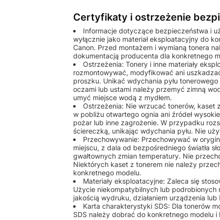
Certyfikaty i ostrzeżenie bez
Informacje dotyczące bezpieczeństwa i u
wyłącznie jako materiał eksploatacyjny do k
Canon. Przed montażem i wymianą tonera nale
dokumentacją producenta dla konkretnego m
Ostrzeżenia: Tonery i inne materiały eks
rozmontowywać, modyfikować ani uszkadzać
proszku. Unikać wdychania pyłu tonerowego o
oczami lub ustami należy przemyć zimną wod
umyć miejsce wodą z mydłem.
Ostrzeżenia: Nie wrzucać tonerów, kaset
w pobliżu otwartego ognia ani źródeł wysok
pożar lub inne zagrożenie. W przypadku rozs
ściereczką, unikając wdychania pyłu. Nie u
Przechowywanie: Przechowywać w orygin
miejscu, z dala od bezpośredniego światła sł
gwałtownych zmian temperatury. Nie przech
Niektórych kaset z tonerem nie należy przec
konkretnego modelu.
Materiały eksploatacyjne: Zaleca się st
Użycie niekompatybilnych lub podrobionych
jakością wydruku, działaniem urządzenia lu
Karta charakterystyki SDS: Dla tonerów 
SDS należy dobrać do konkretnego modelu i 