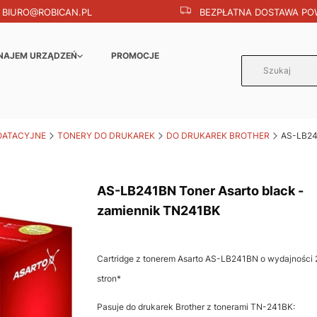
BIURO@ROBICAN.PL
BEZPŁATNA DOSTAWA POW
NAJEM URZĄDZEŃ
PROMOCJE
OATACYJNE
TONERY DO DRUKAREK
DO DRUKAREK BROTHER
AS-LB241
AS-LB241BN Toner Asarto black -
zamiennik TN241BK
Cartridge z tonerem Asarto AS-LB241BN o wydajności
stron*
Pasuje do drukarek Brother z tonerami TN-241BK: