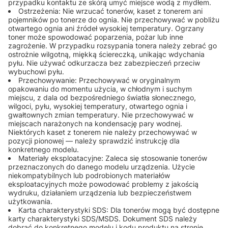
przypadku kontaktu ze skórą umyć miejsce wodą z mydłem.
Ostrzeżenia: Nie wrzucać tonerów, kaset z tonerem ani
pojemników po tonerze do ognia. Nie przechowywać w pobliżu
otwartego ognia ani źródeł wysokiej temperatury. Ogrzany
toner może spowodować poparzenia, pożar lub inne
zagrożenie. W przypadku rozsypania tonera należy zebrać go
ostrożnie wilgotną, miękką ściereczką, unikając wdychania
pyłu. Nie używać odkurzacza bez zabezpieczeń przeciw
wybuchowi pyłu.
Przechowywanie: Przechowywać w oryginalnym
opakowaniu do momentu użycia, w chłodnym i suchym
miejscu, z dala od bezpośredniego światła słonecznego,
wilgoci, pyłu, wysokiej temperatury, otwartego ognia i
gwałtownych zmian temperatury. Nie przechowywać w
miejscach narażonych na kondensację pary wodnej.
Niektórych kaset z tonerem nie należy przechowywać w
pozycji pionowej — należy sprawdzić instrukcję dla
konkretnego modelu.
Materiały eksploatacyjne: Zaleca się stosowanie tonerów
przeznaczonych do danego modelu urządzenia. Użycie
niekompatybilnych lub podrobionych materiałów
eksploatacyjnych może powodować problemy z jakością
wydruku, działaniem urządzenia lub bezpieczeństwem
użytkowania.
Karta charakterystyki SDS: Dla tonerów mogą być dostępne
karty charakterystyki SDS/MSDS. Dokument SDS należy
dobrać do konkretnego modelu i kodu produktu na stronie