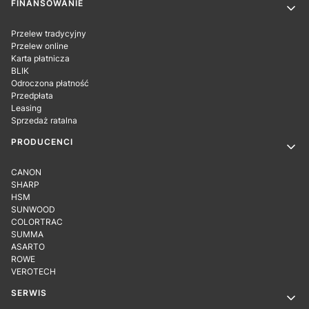
Linki w stopce
FINANSOWANIE
Przelew tradycyjny
Przelew online
Karta płatnicza
BLIK
Odroczona płatność
Przedpłata
Leasing
Sprzedaż ratalna
PRODUCENCI
CANON
SHARP
HSM
SUNWOOD
COLORTRAC
SUMMA
ASARTO
ROWE
VEROTECH
SERWIS