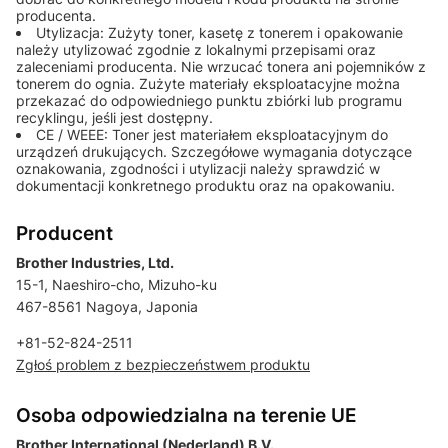
producenta.
Utylizacja: Zużyty toner, kasetę z tonerem i opakowanie
należy utylizować zgodnie z lokalnymi przepisami oraz
zaleceniami producenta. Nie wrzucać tonera ani pojemników z
tonerem do ognia. Zużyte materiały eksploatacyjne można
przekazać do odpowiedniego punktu zbiórki lub programu
recyklingu, jeśli jest dostępny.
CE / WEEE: Toner jest materiałem eksploatacyjnym do
urządzeń drukujących. Szczegółowe wymagania dotyczące
oznakowania, zgodności i utylizacji należy sprawdzić w
dokumentacji konkretnego produktu oraz na opakowaniu.
Producent
Brother Industries, Ltd.
15-1, Naeshiro-cho, Mizuho-ku
467-8561 Nagoya, Japonia
+81-52-824-2511
Zgłoś problem z bezpieczeństwem produktu
Osoba odpowiedzialna na terenie UE
Brother International (Nederland) B.V.