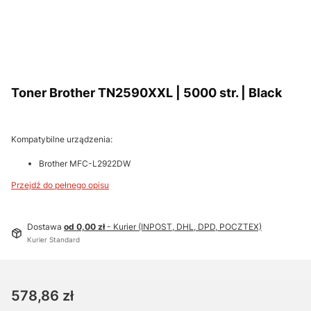
Toner Brother TN2590XXL | 5000 str. | Black
Kompatybilne urządzenia:
Brother MFC-L2922DW
Przejdź do pełnego opisu
Dostawa
od 0,00 zł
- Kurier (INPOST, DHL, DPD, POCZTEX)
Kurier Standard
Cena
578,86 zł