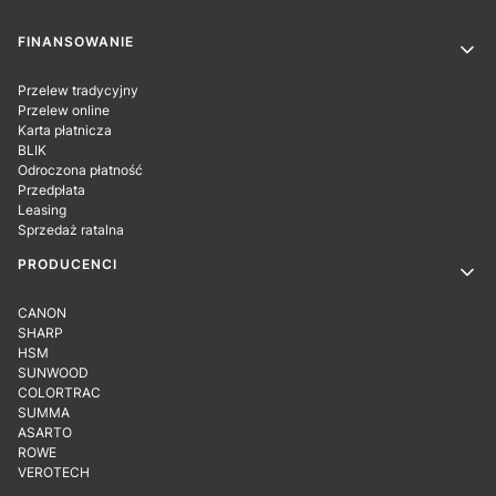
Linki w stopce
FINANSOWANIE
Przelew tradycyjny
Przelew online
Karta płatnicza
BLIK
Odroczona płatność
Przedpłata
Leasing
Sprzedaż ratalna
PRODUCENCI
CANON
SHARP
HSM
SUNWOOD
COLORTRAC
SUMMA
ASARTO
ROWE
VEROTECH