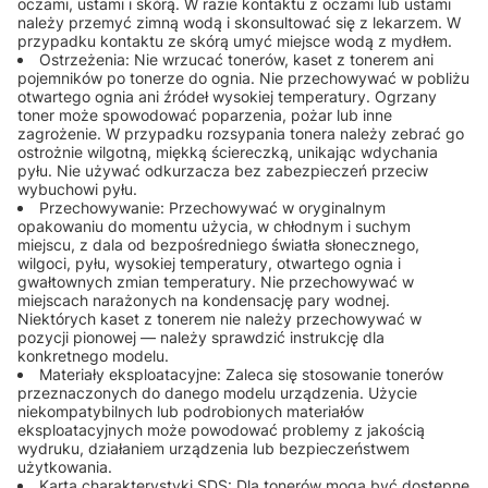
oczami, ustami i skórą. W razie kontaktu z oczami lub ustami
należy przemyć zimną wodą i skonsultować się z lekarzem. W
przypadku kontaktu ze skórą umyć miejsce wodą z mydłem.
Ostrzeżenia: Nie wrzucać tonerów, kaset z tonerem ani
pojemników po tonerze do ognia. Nie przechowywać w pobliżu
otwartego ognia ani źródeł wysokiej temperatury. Ogrzany
toner może spowodować poparzenia, pożar lub inne
zagrożenie. W przypadku rozsypania tonera należy zebrać go
ostrożnie wilgotną, miękką ściereczką, unikając wdychania
pyłu. Nie używać odkurzacza bez zabezpieczeń przeciw
wybuchowi pyłu.
Przechowywanie: Przechowywać w oryginalnym
opakowaniu do momentu użycia, w chłodnym i suchym
miejscu, z dala od bezpośredniego światła słonecznego,
wilgoci, pyłu, wysokiej temperatury, otwartego ognia i
gwałtownych zmian temperatury. Nie przechowywać w
miejscach narażonych na kondensację pary wodnej.
Niektórych kaset z tonerem nie należy przechowywać w
pozycji pionowej — należy sprawdzić instrukcję dla
konkretnego modelu.
Materiały eksploatacyjne: Zaleca się stosowanie tonerów
przeznaczonych do danego modelu urządzenia. Użycie
niekompatybilnych lub podrobionych materiałów
eksploatacyjnych może powodować problemy z jakością
wydruku, działaniem urządzenia lub bezpieczeństwem
użytkowania.
Karta charakterystyki SDS: Dla tonerów mogą być dostępne