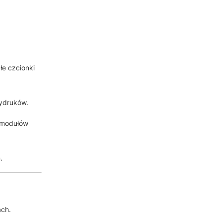
łe czcionki
wydruków.
i modułów
.
ach.