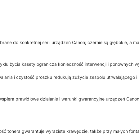
rane do konkretnej serii urządzeń Canon; czernie są głębokie, a ma
yklu życia kasety ogranicza konieczność interwencji i ponownych 
lania i czystość proszku redukują zużycie zespołu utrwalającego 
spiera prawidłowe działanie i warunki gwarancyjne urządzeń Canon
ć tonera gwarantuje wyraziste krawędzie, także przy małych font