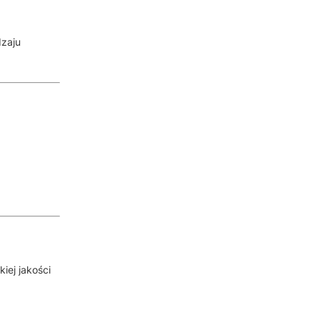
dzaju
iej jakości