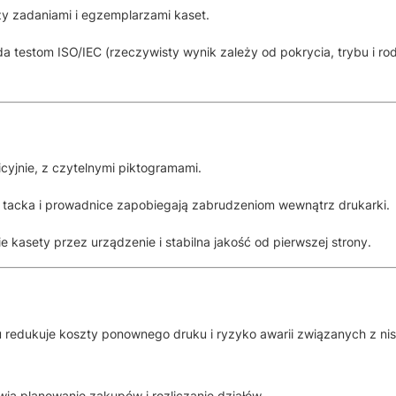
y zadaniami i egzemplarzami kaset.
a testom ISO/IEC (rzeczywisty wynik zależy od pokrycia, trybu i ro
yjnie, z czytelnymi piktogramami.
; tacka i prowadnice zapobiegają zabrudzeniom wewnątrz drukarki.
 kasety przez urządzenie i stabilna jakość od pierwszej strony.
u redukuje koszty ponownego druku i ryzyko awarii związanych z nisk
wia planowanie zakupów i rozliczanie działów.