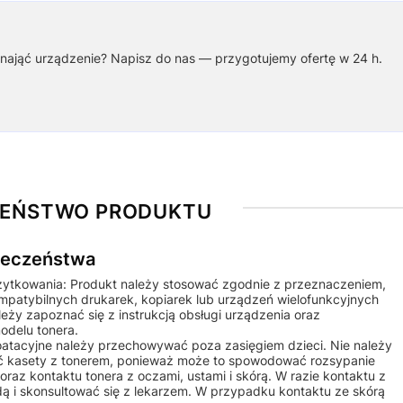
nająć urządzenie? Napisz do nas — przygotujemy ofertę w 24 h.
ZEŃSTWO PRODUKTU
pieczeństwa
żytkowania: Produkt należy stosować zgodnie z przeznaczeniem,
ompatybilnych drukarek, kopiarek lub urządzeń wielofunkcyjnych
ży zapoznać się z instrukcją obsługi urządzenia oraz
odelu tonera.
ploatacyjne należy przechowywać poza zasięgiem dzieci. Nie należy
 kasety z tonerem, ponieważ może to spowodować rozsypanie
raz kontaktu tonera z oczami, ustami i skórą. W razie kontaktu z
ą i skonsultować się z lekarzem. W przypadku kontaktu ze skórą