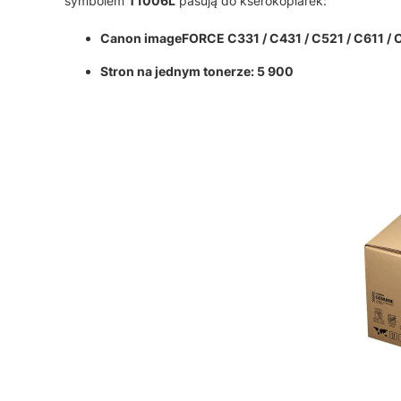
symbolem
T1006L
pasują do kserokopiarek:
Canon imageFORCE C331 / C431 / C521 / C611 / 
Stron na jednym tonerze: 5 900