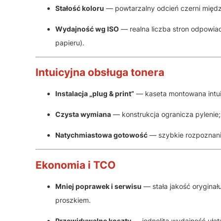
Stałość koloru
— powtarzalny odcień czerni międz
Wydajność wg ISO
— realna liczba stron odpowiad
papieru).
Intuicyjna obsługa tonera
Instalacja „plug & print”
— kaseta montowana intuic
Czysta wymiana
— konstrukcja ogranicza pylenie
Natychmiastowa gotowość
— szybkie rozpoznanie
Ekonomia i TCO
Mniej poprawek i serwisu
— stała jakość oryginał
proszkiem.
Przewidywalne koszty
— jednolita wydajność ułat