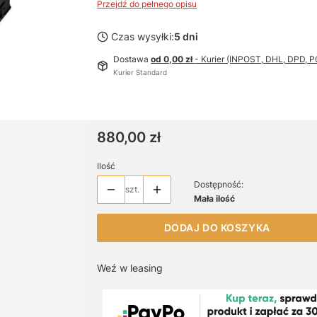
Przejdź do pełnego opisu
Czas wysyłki:
5 dni
Dostawa
od 0,00 zł
- Kurier (INPOST, DHL, DPD,
Kurier Standard
Cena
880,00 zł
Ilość
Dostępność:
szt.
Mała ilość
DODAJ DO KOSZYKA
Weź w leasing