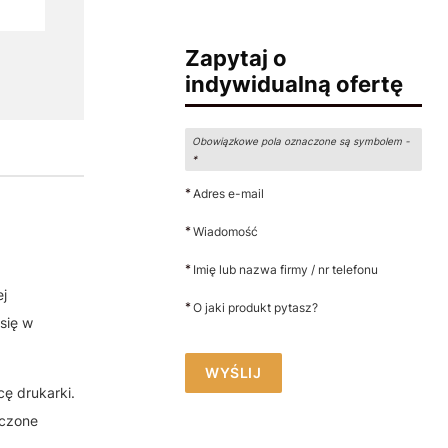
Zapytaj o
indywidualną ofertę
Obowiązkowe pola oznaczone są symbolem -
*
*
Adres e-mail
*
Wiadomość
*
Imię lub nazwa firmy / nr telefonu
ej
*
O jaki produkt pytasz?
się w
WYŚLIJ
ę drukarki.
aczone