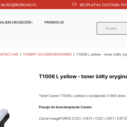
BIURO@ROBICAN.PL
BEZPŁATNA DOSTAWA POW
NAJEM URZĄDZEŃ
PROMOCJE
OATACYJNE
TONERY DO KSEROKOPIAREK
T1006 L yellow - toner żółty or
T1006 L yellow - toner żółty orygin
Toner Canon T1006 L yellow o wydajności 5 900 stron.
Pasuje do kserokopiarek Canon:
Canon imageFORCE C331 / C431 / C521 / C611 / C611