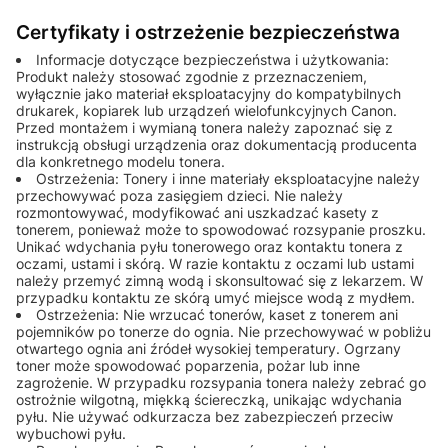
Certyfikaty i ostrzeżenie bezpieczeństwa
Informacje dotyczące bezpieczeństwa i użytkowania:
Produkt należy stosować zgodnie z przeznaczeniem,
wyłącznie jako materiał eksploatacyjny do kompatybilnych
drukarek, kopiarek lub urządzeń wielofunkcyjnych Canon.
Przed montażem i wymianą tonera należy zapoznać się z
instrukcją obsługi urządzenia oraz dokumentacją producenta
dla konkretnego modelu tonera.
Ostrzeżenia: Tonery i inne materiały eksploatacyjne należy
przechowywać poza zasięgiem dzieci. Nie należy
rozmontowywać, modyfikować ani uszkadzać kasety z
tonerem, ponieważ może to spowodować rozsypanie proszku.
Unikać wdychania pyłu tonerowego oraz kontaktu tonera z
oczami, ustami i skórą. W razie kontaktu z oczami lub ustami
należy przemyć zimną wodą i skonsultować się z lekarzem. W
przypadku kontaktu ze skórą umyć miejsce wodą z mydłem.
Ostrzeżenia: Nie wrzucać tonerów, kaset z tonerem ani
pojemników po tonerze do ognia. Nie przechowywać w pobliżu
otwartego ognia ani źródeł wysokiej temperatury. Ogrzany
toner może spowodować poparzenia, pożar lub inne
zagrożenie. W przypadku rozsypania tonera należy zebrać go
ostrożnie wilgotną, miękką ściereczką, unikając wdychania
pyłu. Nie używać odkurzacza bez zabezpieczeń przeciw
wybuchowi pyłu.