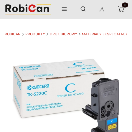
Otwórz wyszukiwarkę
Produk
Szukaj
Menu
Zaloguj się
Koszyk
ROBICAN
PRODUKTY
DRUK BIUROWY
MATERIAŁY EKSPLOATACYJ