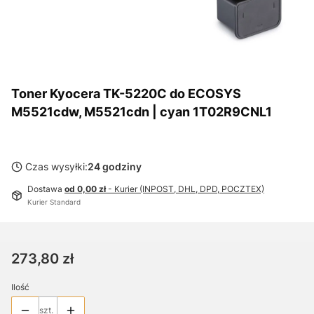
Toner Kyocera TK-5220C do ECOSYS
M5521cdw, M5521cdn | cyan 1T02R9CNL1
Czas wysyłki:
24 godziny
Dostawa
od 0,00 zł
- Kurier (INPOST, DHL, DPD, POCZTEX)
Kurier Standard
Cena
273,80 zł
Ilość
szt.