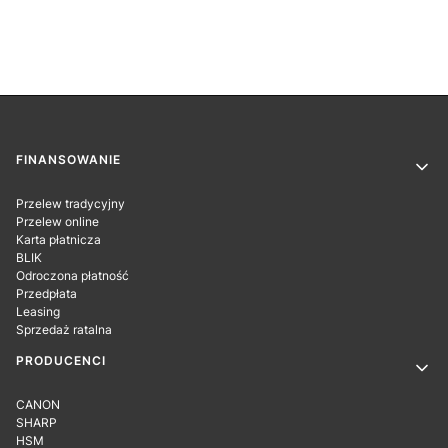
Linki w stopce
FINANSOWANIE
Przelew tradycyjny
Przelew online
Karta płatnicza
BLIK
Odroczona płatność
Przedpłata
Leasing
Sprzedaż ratalna
PRODUCENCI
CANON
SHARP
HSM