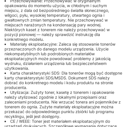
Przechowywanie: Przechowywać w oryginalnym
opakowaniu do momentu użycia, w chłodnym i suchym
miejscu, z dala od bezpośredniego światła słonecznego,
wilgoci, pyłu, wysokiej temperatury, otwartego ognia i
gwałtownych zmian temperatury. Nie przechowywać w
miejscach narażonych na kondensację pary wodnej.
Niektórych kaset z tonerem nie należy przechowywać w
pozycji pionowej — należy sprawdzić instrukcję dla
konkretnego modelu.
Materiały eksploatacyjne: Zaleca się stosowanie tonerów
przeznaczonych do danego modelu urządzenia. Użycie
niekompatybilnych lub podrobionych materiałów
eksploatacyjnych może powodować problemy z jakością
wydruku, działaniem urządzenia lub bezpieczeństwem
użytkowania.
Karta charakterystyki SDS: Dla tonerów mogą być dostępne
karty charakterystyki SDS/MSDS. Dokument SDS należy
dobrać do konkretnego modelu i kodu produktu na stronie
producenta.
Utylizacja: Zużyty toner, kasetę z tonerem i opakowanie
należy utylizować zgodnie z lokalnymi przepisami oraz
zaleceniami producenta. Nie wrzucać tonera ani pojemników z
tonerem do ognia. Zużyte materiały eksploatacyjne można
przekazać do odpowiedniego punktu zbiórki lub programu
recyklingu, jeśli jest dostępny.
CE / WEEE: Toner jest materiałem eksploatacyjnym do
urządzeń drukujących. Szczegółowe wymagania dotyczące