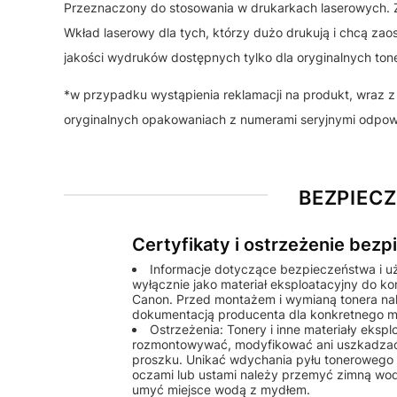
Przeznaczony do stosowania w drukarkach laserowych. Z
Wkład laserowy dla tych, którzy dużo drukują i chcą zao
jakości wydruków dostępnych tylko dla oryginalnych ton
*w przypadku wystąpienia reklamacji na produkt, wraz
oryginalnych opakowaniach z numerami seryjnymi odpo
BEZPIEC
Certyfikaty i ostrzeżenie bez
Informacje dotyczące bezpieczeństwa i u
wyłącznie jako materiał eksploatacyjny do k
Canon. Przed montażem i wymianą tonera nale
dokumentacją producenta dla konkretnego m
Ostrzeżenia: Tonery i inne materiały eks
rozmontowywać, modyfikować ani uszkadzać
proszku. Unikać wdychania pyłu tonerowego o
oczami lub ustami należy przemyć zimną wod
umyć miejsce wodą z mydłem.