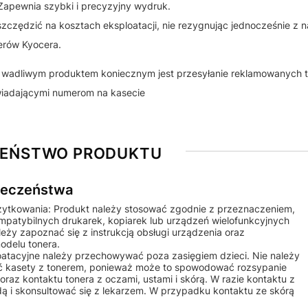
apewnia szybki i precyzyjny wydruk.
szczędzić na kosztach eksploatacji, nie rezygnując jednocześnie z 
erów Kyocera.
 z wadliwym produktem koniecznym jest przesyłanie reklamowanych 
wiadającymi numerom na kasecie
ZEŃSTWO PRODUKTU
pieczeństwa
żytkowania: Produkt należy stosować zgodnie z przeznaczeniem,
ompatybilnych drukarek, kopiarek lub urządzeń wielofunkcyjnych
ży zapoznać się z instrukcją obsługi urządzenia oraz
odelu tonera.
ploatacyjne należy przechowywać poza zasięgiem dzieci. Nie należy
 kasety z tonerem, ponieważ może to spowodować rozsypanie
raz kontaktu tonera z oczami, ustami i skórą. W razie kontaktu z
ą i skonsultować się z lekarzem. W przypadku kontaktu ze skórą