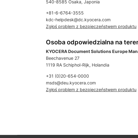
540-8585 Osaka, Japonia
+81-6-6764-3555
kdc-helpdesk@dc.kyocera.com
Zgłoś problem z bezpieczeństwem produktu
Osoba odpowiedzialna na tere
KYOCERA Document Solutions Europe Man
Beechavenue 27
1119 RA Schiphol-Rijk, Holandia
+31 (0)20-654-0000
msds@deu.kyocera.com
Zgłoś problem z bezpieczeństwem produktu