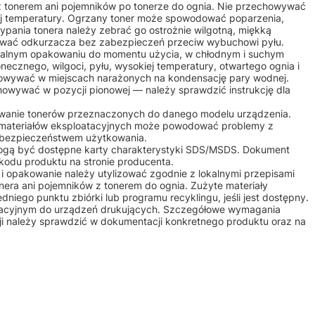
 z tonerem ani pojemników po tonerze do ognia. Nie przechowywać
iej temperatury. Ogrzany toner może spowodować poparzenia,
ypania tonera należy zebrać go ostrożnie wilgotną, miękką
żywać odkurzacza bez zabezpieczeń przeciw wybuchowi pyłu.
alnym opakowaniu do momentu użycia, w chłodnym i suchym
onecznego, wilgoci, pyłu, wysokiej temperatury, otwartego ognia i
owywać w miejscach narażonych na kondensację pary wodnej.
howywać w pozycji pionowej — należy sprawdzić instrukcję dla
osowanie tonerów przeznaczonych do danego modelu urządzenia.
 materiałów eksploatacyjnych może powodować problemy z
b bezpieczeństwem użytkowania.
mogą być dostępne karty charakterystyki SDS/MSDS. Dokument
kodu produktu na stronie producenta.
m i opakowanie należy utylizować zgodnie z lokalnymi przepisami
nera ani pojemników z tonerem do ognia. Zużyte materiały
iego punktu zbiórki lub programu recyklingu, jeśli jest dostępny.
atacyjnym do urządzeń drukujących. Szczegółowe wymagania
ji należy sprawdzić w dokumentacji konkretnego produktu oraz na