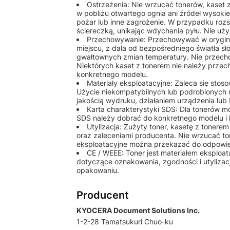
Ostrzeżenia: Nie wrzucać tonerów, kaset
w pobliżu otwartego ognia ani źródeł wysok
pożar lub inne zagrożenie. W przypadku rozs
ściereczką, unikając wdychania pyłu. Nie u
Przechowywanie: Przechowywać w orygin
miejscu, z dala od bezpośredniego światła sł
gwałtownych zmian temperatury. Nie przech
Niektórych kaset z tonerem nie należy przec
konkretnego modelu.
Materiały eksploatacyjne: Zaleca się st
Użycie niekompatybilnych lub podrobionych
jakością wydruku, działaniem urządzenia lu
Karta charakterystyki SDS: Dla tonerów 
SDS należy dobrać do konkretnego modelu i 
Utylizacja: Zużyty toner, kasetę z tonere
oraz zaleceniami producenta. Nie wrzucać to
eksploatacyjne można przekazać do odpowiedn
CE / WEEE: Toner jest materiałem eksplo
dotyczące oznakowania, zgodności i utylizac
opakowaniu.
Producent
KYOCERA Document Solutions Inc.
1-2-28 Tamatsukuri Chuo-ku