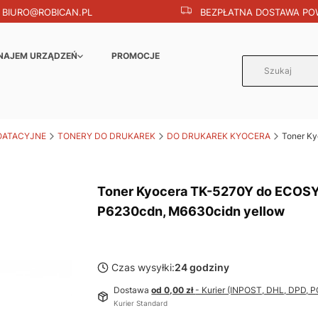
BIURO@ROBICAN.PL
BEZPŁATNA DOSTAWA POW
NAJEM URZĄDZEŃ
PROMOCJE
OATACYJNE
TONERY DO DRUKAREK
DO DRUKAREK KYOCERA
Toner K
Toner Kyocera TK-5270Y do ECOS
P6230cdn, M6630cidn yellow
Czas wysyłki:
24 godziny
Dostawa
od 0,00 zł
- Kurier (INPOST, DHL, DPD,
Kurier Standard