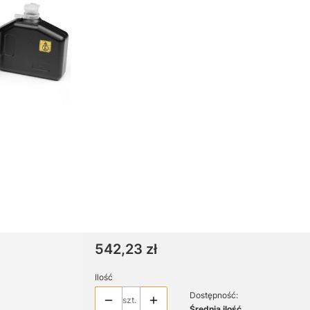
Cena
542,23 zł
Ilość
Dostępność:
szt.
Średnia ilość