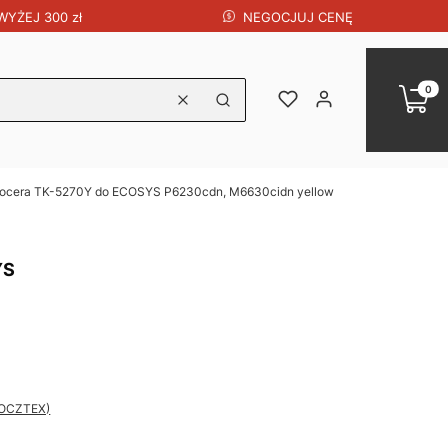
NEGOCJUJ CENĘ
YŻEJ 300 zł
Produk
Koszy
Ulubione
Zaloguj się
Wyczyść
Szukaj
yocera TK-5270Y do ECOSYS P6230cdn, M6630cidn yellow
YS
 POCZTEX)