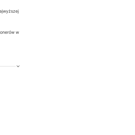
najwyższej
tonerów w