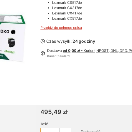
Lexmark CS517de
Lexmark CX317dn
Lexmark CX417de
Lexmark CX517de
Przejdź do pełnego opisu
Czas wysyłki:
24 godziny
Dostawa
od 0,00 zł
- Kurier (INPOST, DHL, DPD,
Kurier Standard
Cena
495,49 zł
Ilość
Dostępność: