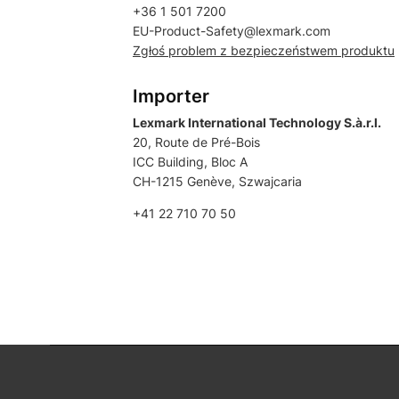
+36 1 501 7200
EU-Product-Safety@lexmark.com
Zgłoś problem z bezpieczeństwem produktu
Importer
Lexmark International Technology S.à.r.l.
20, Route de Pré-Bois
ICC Building, Bloc A
CH-1215 Genève, Szwajcaria
+41 22 710 70 50