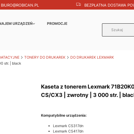
BIURO@ROBICAN.PL
BEZPŁATNA DOSTAWA POW
NAJEM URZĄDZEŃ
PROMOCJE
OATACYJNE
TONERY DO DRUKAREK
DO DRUKAREK LEXMARK
 str. | black
Kaseta z tonerem Lexmark 71B20K0
CS/CX3 | zwrotny | 3 000 str. | blac
Kompatybilne urządzenia:
Lexmark CS317dn
Lexmark CS417dn