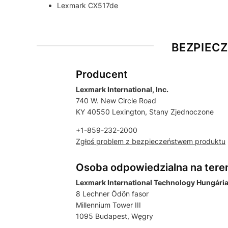
Lexmark CX517de
BEZPIEC
Producent
Lexmark International, Inc.
740 W. New Circle Road
KY 40550 Lexington, Stany Zjednoczone
+1-859-232-2000
Zgłoś problem z bezpieczeństwem produktu
Osoba odpowiedzialna na tere
Lexmark International Technology Hungária 
8 Lechner Ödön fasor
Millennium Tower III
1095 Budapest, Węgry