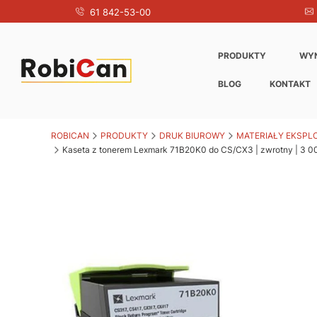
61 842-53-00
PRODUKTY
WY
BLOG
KONTAKT
ROBICAN
PRODUKTY
DRUK BIUROWY
MATERIAŁY EKSPL
Kaseta z tonerem Lexmark 71B20K0 do CS/CX3 | zwrotny | 3 000