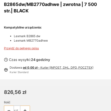
B2865dw/MB2770adhwe | zwrotna | 7 500
str.| BLACK
Kompatybilne urządzenia:
Lexmark B2865 dw
Lexmark MB2770adhwe
Przejdź do pełnego opisu
Czas wysyłki:
24 godziny
Dostawa
od 0,00 zł
- Kurier (INPOST, DHL, DPD, POCZTEX)
Kurier Standard
Cena
826,56 zł
Ilość
szt.