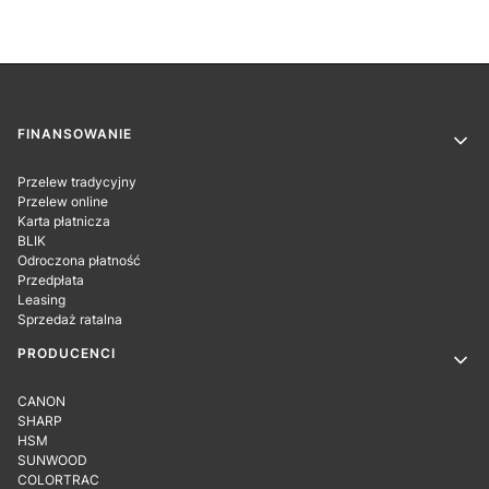
Linki w stopce
FINANSOWANIE
Przelew tradycyjny
Przelew online
Karta płatnicza
BLIK
Odroczona płatność
Przedpłata
Leasing
Sprzedaż ratalna
PRODUCENCI
CANON
SHARP
HSM
SUNWOOD
COLORTRAC