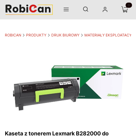
Otwórz wyszukiwarkę
Produk
Szukaj
Menu
Zaloguj się
Koszyk
ROBICAN
PRODUKTY
DRUK BIUROWY
MATERIAŁY EKSPLOATACYJ
Kaseta z tonerem Lexmark B282000 do