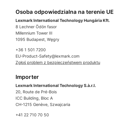
Osoba odpowiedzialna na terenie UE
Lexmark International Technology Hungária Kft.
8 Lechner Ödön fasor
Millennium Tower III
1095 Budapest, Węgry
+36 1 501 7200
EU-Product-Safety@lexmark.com
Zgłoś problem z bezpieczeństwem produktu
Importer
Lexmark International Technology S.à.r.l.
20, Route de Pré-Bois
ICC Building, Bloc A
CH-1215 Genève, Szwajcaria
+41 22 710 70 50