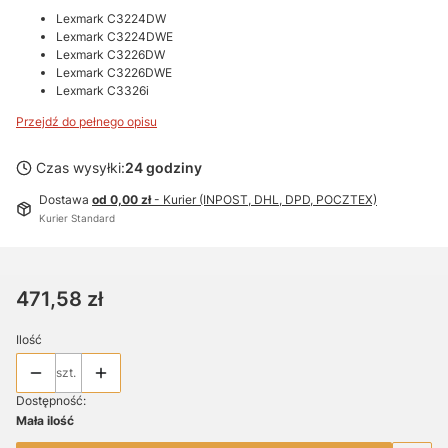
Lexmark C3224DW
Lexmark C3224DWE
Lexmark C3226DW
Lexmark C3226DWE
Lexmark C3326i
Przejdź do pełnego opisu
Czas wysyłki:
24 godziny
Dostawa
od 0,00 zł
- Kurier (INPOST, DHL, DPD, POCZTEX)
Kurier Standard
Cena
471,58 zł
Ilość
szt.
Dostępność:
Mała ilość