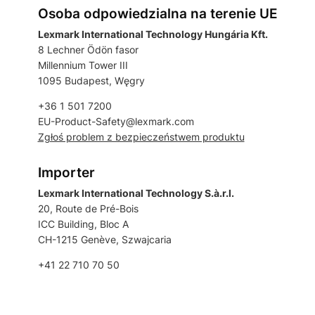
Osoba odpowiedzialna na terenie UE
Lexmark International Technology Hungária Kft.
8 Lechner Ödön fasor
Millennium Tower III
1095 Budapest, Węgry
+36 1 501 7200
EU-Product-Safety@lexmark.com
Zgłoś problem z bezpieczeństwem produktu
Importer
Lexmark International Technology S.à.r.l.
20, Route de Pré-Bois
ICC Building, Bloc A
CH-1215 Genève, Szwajcaria
+41 22 710 70 50