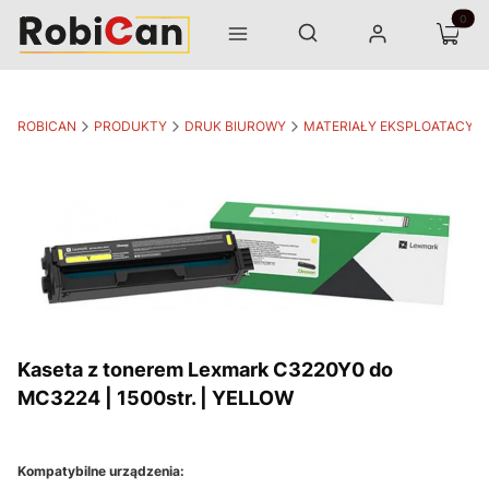
Otwórz wyszukiwarkę
Produk
Szukaj
Menu
Zaloguj się
Koszyk
ROBICAN
PRODUKTY
DRUK BIUROWY
MATERIAŁY EKSPLOATACYJ
Kaseta z tonerem Lexmark C3220Y0 do
MC3224 | 1500str. | YELLOW
Kompatybilne urządzenia: