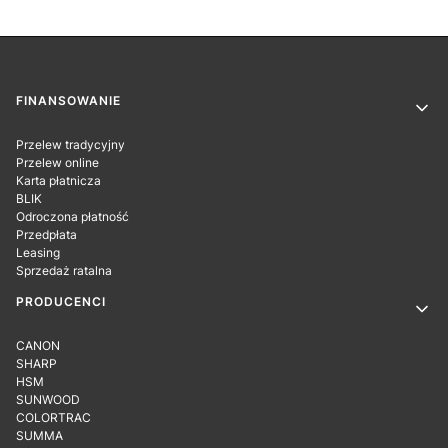
Linki w stopce
FINANSOWANIE
Przelew tradycyjny
Przelew online
Karta płatnicza
BLIK
Odroczona płatność
Przedpłata
Leasing
Sprzedaż ratalna
PRODUCENCI
CANON
SHARP
HSM
SUNWOOD
COLORTRAC
SUMMA