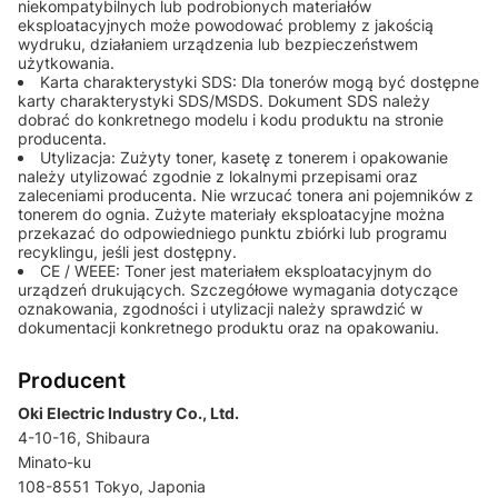
niekompatybilnych lub podrobionych materiałów
eksploatacyjnych może powodować problemy z jakością
wydruku, działaniem urządzenia lub bezpieczeństwem
użytkowania.
Karta charakterystyki SDS: Dla tonerów mogą być dostępne
karty charakterystyki SDS/MSDS. Dokument SDS należy
dobrać do konkretnego modelu i kodu produktu na stronie
producenta.
Utylizacja: Zużyty toner, kasetę z tonerem i opakowanie
należy utylizować zgodnie z lokalnymi przepisami oraz
zaleceniami producenta. Nie wrzucać tonera ani pojemników z
tonerem do ognia. Zużyte materiały eksploatacyjne można
przekazać do odpowiedniego punktu zbiórki lub programu
recyklingu, jeśli jest dostępny.
CE / WEEE: Toner jest materiałem eksploatacyjnym do
urządzeń drukujących. Szczegółowe wymagania dotyczące
oznakowania, zgodności i utylizacji należy sprawdzić w
dokumentacji konkretnego produktu oraz na opakowaniu.
Producent
Oki Electric Industry Co., Ltd.
4-10-16, Shibaura
Minato-ku
108-8551 Tokyo, Japonia