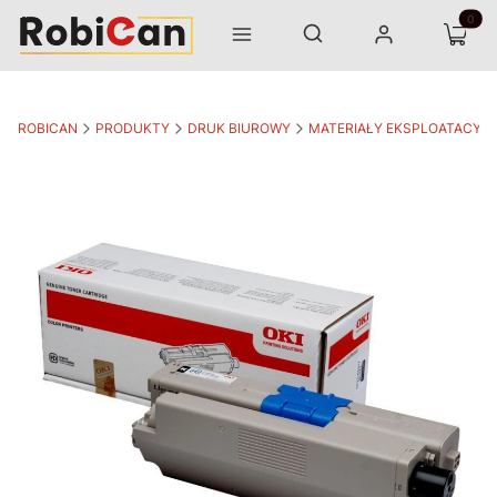
Otwórz wyszukiwarkę
Produk
Szukaj
Menu
Zaloguj się
Koszyk
ROBICAN
PRODUKTY
DRUK BIUROWY
MATERIAŁY EKSPLOATACYJ