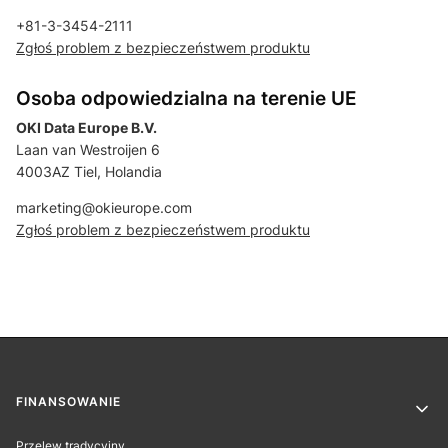
+81-3-3454-2111
Zgłoś problem z bezpieczeństwem produktu
Osoba odpowiedzialna na terenie UE
OKI Data Europe B.V.
Laan van Westroijen 6
4003AZ Tiel, Holandia
marketing@okieurope.com
Zgłoś problem z bezpieczeństwem produktu
Linki w stopce
FINANSOWANIE
Przelew tradycyjny