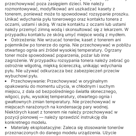
przechowywać poza zasięgiem dzieci. Nie należy
rozmontowywać, modyfikować ani uszkadzać kasety z
tonerem, ponieważ może to spowodować rozsypanie proszku.
Unikać wdychania pyłu tonerowego oraz kontaktu tonera z
oczami, ustami i skórą. W razie kontaktu z oczami lub ustami
należy przemyć zimną wodą i skonsultować się z lekarzem. W
przypadku kontaktu ze skórą umyć miejsce wodą z mydłem.
Ostrzeżenia: Nie wrzucać tonerów, kaset z tonerem ani
pojemników po tonerze do ognia. Nie przechowywać w pobliżu
otwartego ognia ani źródeł wysokiej temperatury. Ogrzany
toner może spowodować poparzenia, pożar lub inne
zagrożenie. W przypadku rozsypania tonera należy zebrać go
ostrożnie wilgotną, miękką ściereczką, unikając wdychania
pyłu. Nie używać odkurzacza bez zabezpieczeń przeciw
wybuchowi pyłu.
Przechowywanie: Przechowywać w oryginalnym
opakowaniu do momentu użycia, w chłodnym i suchym
miejscu, z dala od bezpośredniego światła słonecznego,
wilgoci, pyłu, wysokiej temperatury, otwartego ognia i
gwałtownych zmian temperatury. Nie przechowywać w
miejscach narażonych na kondensację pary wodnej.
Niektórych kaset z tonerem nie należy przechowywać w
pozycji pionowej — należy sprawdzić instrukcję dla
konkretnego modelu.
Materiały eksploatacyjne: Zaleca się stosowanie tonerów
przeznaczonych do danego modelu urządzenia. Użycie