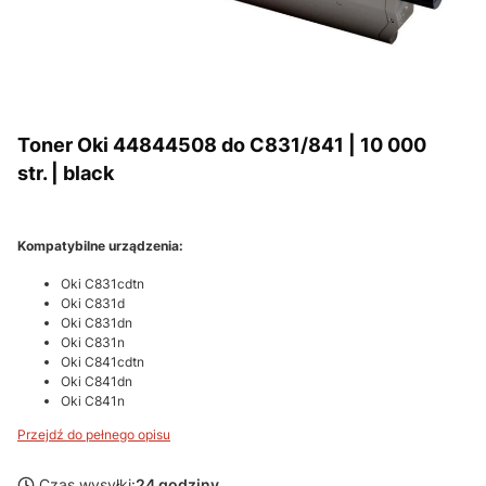
Toner Oki 44844508 do C831/841 | 10 000
str. | black
Kompatybilne urządzenia:
Oki C831cdtn
Oki C831d
Oki C831dn
Oki C831n
Oki C841cdtn
Oki C841dn
Oki C841n
Przejdź do pełnego opisu
Czas wysyłki:
24 godziny