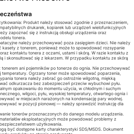
pieczeństwa
żytkowania: Produkt należy stosować zgodnie z przeznaczeniem,
ompatybilnych drukarek, kopiarek lub urządzeń wielofunkcyjnych
ży zapoznać się z instrukcją obsługi urządzenia oraz
odelu tonera.
ploatacyjne należy przechowywać poza zasięgiem dzieci. Nie należy
 kasety z tonerem, ponieważ może to spowodować rozsypanie
raz kontaktu tonera z oczami, ustami i skórą. W razie kontaktu z
ą i skonsultować się z lekarzem. W przypadku kontaktu ze skórą
 z tonerem ani pojemników po tonerze do ognia. Nie przechowywać
iej temperatury. Ogrzany toner może spowodować poparzenia,
ypania tonera należy zebrać go ostrożnie wilgotną, miękką
żywać odkurzacza bez zabezpieczeń przeciw wybuchowi pyłu.
alnym opakowaniu do momentu użycia, w chłodnym i suchym
onecznego, wilgoci, pyłu, wysokiej temperatury, otwartego ognia i
owywać w miejscach narażonych na kondensację pary wodnej.
howywać w pozycji pionowej — należy sprawdzić instrukcję dla
osowanie tonerów przeznaczonych do danego modelu urządzenia.
 materiałów eksploatacyjnych może powodować problemy z
b bezpieczeństwem użytkowania.
mogą być dostępne karty charakterystyki SDS/MSDS. Dokument