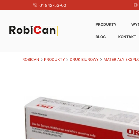
61 842-53-00
PRODUKTY
WY
BLOG
KONTAKT
ROBICAN
PRODUKTY
DRUK BIUROWY
MATERIAŁY EKSPL