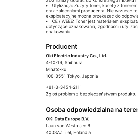
SDS należy dobrać do konkretnego modelu i 
Utylizacja: Zużyty toner, kasetę z tonere
oraz zaleceniami producenta. Nie wrzucać to
eksploatacyjne można przekazać do odpowiedn
CE / WEEE: Toner jest materiałem eksplo
dotyczące oznakowania, zgodności i utylizac
opakowaniu.
Producent
Oki Electric Industry Co., Ltd.
4-10-16, Shibaura
Minato-ku
108-8551 Tokyo, Japonia
+81-3-3454-2111
Zgłoś problem z bezpieczeństwem produktu
Osoba odpowiedzialna na tere
OKI Data Europe B.V.
Laan van Westroijen 6
4003AZ Tiel, Holandia