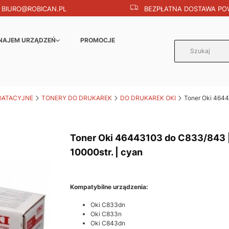
BIURO@ROBICAN.PL
BEZPŁATNA DOSTAWA POW
NAJEM URZĄDZEŃ
PROMOCJE
OATACYJNE
TONERY DO DRUKAREK
DO DRUKAREK OKI
Toner Oki 4644
Toner Oki 46443103 do C833/843 
10000str. | cyan
Kompatybilne urządzenia:
Oki C833dn
Oki C833n
Oki C843dn