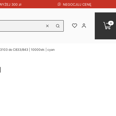
NEGOCJUJ CENĘ
YŻEJ 300 zł
Produk
Koszy
Ulubione
Zaloguj się
Wyczyść
Szukaj
3103 do C833/843 | 10000str. | cyan
|