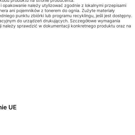
kodu produktu na stronie producenta.
m i opakowanie należy utylizować zgodnie z lokalnymi przepisami
nera ani pojemników z tonerem do ognia. Zużyte materiały
iego punktu zbiórki lub programu recyklingu, jeśli jest dostępny.
atacyjnym do urządzeń drukujących. Szczegółowe wymagania
ji należy sprawdzić w dokumentacji konkretnego produktu oraz na
nie UE