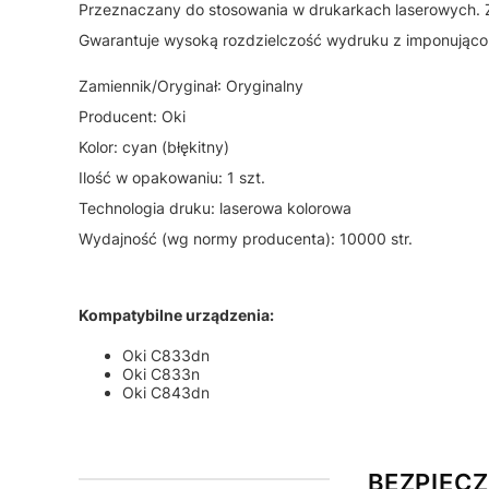
Przeznaczany do stosowania w drukarkach laserowych. Z
Gwarantuje wysoką rozdzielczość wydruku z imponująco 
Zamiennik/Oryginał: Oryginalny
Producent: Oki
Kolor: cyan (błękitny)
Ilość w opakowaniu: 1 szt.
Technologia druku: laserowa kolorowa
Wydajność (wg normy producenta): 10000 str.
Kompatybilne urządzenia:
Oki C833dn
Oki C833n
Oki C843dn
BEZPIEC