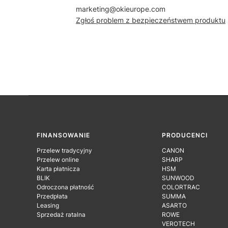
marketing@okieurope.com
Zgłoś problem z bezpieczeństwem produktu
Linki w stopce
FINANSOWANIE
PRODUCENCI
Przelew tradycyjny
CANON
Przelew online
SHARP
Karta płatnicza
HSM
BLIK
SUNWOOD
Odroczona płatność
COLORTRAC
Przedpłata
SUMMA
Leasing
ASARTO
Sprzedaż ratalna
ROWE
VEROTECH