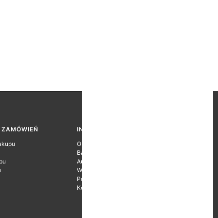
A ZAMÓWIEŃ
INFORMACJE O FIRMIE
akupu
O firmie
Baza wiedzy
pu
Autoryzacje Producentów
u
Wyróżnienia
Polityka prywatności
Kontakt