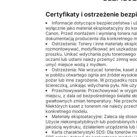
Certyfikaty i ostrzeżenie bez
Informacje dotyczące bezpieczeństwa i u
wyłącznie jako materiał eksploatacyjny do k
Canon. Przed montażem i wymianą tonera nale
dokumentacją producenta dla konkretnego m
Ostrzeżenia: Tonery i inne materiały eks
rozmontowywać, modyfikować ani uszkadzać
proszku. Unikać wdychania pyłu tonerowego o
oczami lub ustami należy przemyć zimną wod
umyć miejsce wodą z mydłem.
Ostrzeżenia: Nie wrzucać tonerów, kaset
w pobliżu otwartego ognia ani źródeł wysok
pożar lub inne zagrożenie. W przypadku rozs
ściereczką, unikając wdychania pyłu. Nie u
Przechowywanie: Przechowywać w orygin
miejscu, z dala od bezpośredniego światła sł
gwałtownych zmian temperatury. Nie przech
Niektórych kaset z tonerem nie należy przec
konkretnego modelu.
Materiały eksploatacyjne: Zaleca się st
Użycie niekompatybilnych lub podrobionych
jakością wydruku, działaniem urządzenia lu
Karta charakterystyki SDS: Dla tonerów 