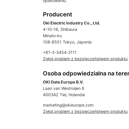
opakowaniu.
Producent
Oki Electric Industry Co., Ltd.
4-10-16, Shibaura
Minato-ku
108-8551 Tokyo, Japonia
+81-3-3454-2111
Zgłoś problem z bezpieczeństwem produktu
Osoba odpowiedzialna na tere
OKI Data Europe B.V.
Laan van Westroijen 6
4003AZ Tiel, Holandia
marketing@okieurope.com
Zgłoś problem z bezpieczeństwem produktu