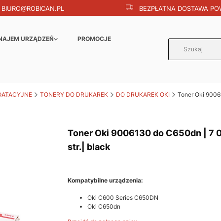
BIURO@ROBICAN.PL
BEZPŁATNA DOSTAWA POW
NAJEM URZĄDZEŃ
PROMOCJE
OATACYJNE
TONERY DO DRUKAREK
DO DRUKAREK OKI
Toner Oki 90061
Toner Oki 9006130 do C650dn | 7 
str.| black
Kompatybilne urządzenia:
Oki C600 Series C650DN
Oki C650dn