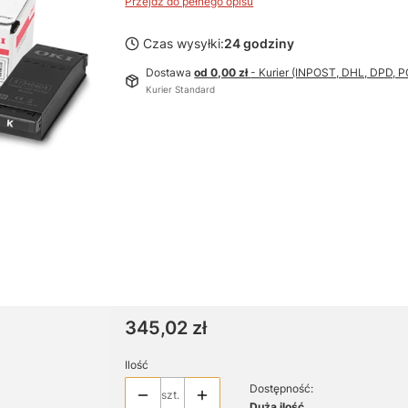
Przejdź do pełnego opisu
Czas wysyłki:
24 godziny
Dostawa
od 0,00 zł
- Kurier (INPOST, DHL, DPD,
Kurier Standard
Cena
345,02 zł
Ilość
Dostępność:
szt.
Duża ilość