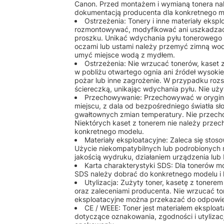
Canon. Przed montażem i wymianą tonera nale
dokumentacją producenta dla konkretnego m
Ostrzeżenia: Tonery i inne materiały eks
rozmontowywać, modyfikować ani uszkadzać
proszku. Unikać wdychania pyłu tonerowego o
oczami lub ustami należy przemyć zimną wod
umyć miejsce wodą z mydłem.
Ostrzeżenia: Nie wrzucać tonerów, kaset
w pobliżu otwartego ognia ani źródeł wysok
pożar lub inne zagrożenie. W przypadku rozs
ściereczką, unikając wdychania pyłu. Nie u
Przechowywanie: Przechowywać w orygin
miejscu, z dala od bezpośredniego światła sł
gwałtownych zmian temperatury. Nie przech
Niektórych kaset z tonerem nie należy przec
konkretnego modelu.
Materiały eksploatacyjne: Zaleca się st
Użycie niekompatybilnych lub podrobionych
jakością wydruku, działaniem urządzenia lu
Karta charakterystyki SDS: Dla tonerów 
SDS należy dobrać do konkretnego modelu i 
Utylizacja: Zużyty toner, kasetę z tonere
oraz zaleceniami producenta. Nie wrzucać to
eksploatacyjne można przekazać do odpowiedn
CE / WEEE: Toner jest materiałem eksplo
dotyczące oznakowania, zgodności i utylizac