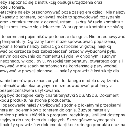
ży zapoznać się z instrukcją obsługi urządzenia oraz
odelu tonera.
ploatacyjne należy przechowywać poza zasięgiem dzieci. Nie należy
 kasety z tonerem, ponieważ może to spowodować rozsypanie
raz kontaktu tonera z oczami, ustami i skórą. W razie kontaktu z
ą i skonsultować się z lekarzem. W przypadku kontaktu ze skórą
 z tonerem ani pojemników po tonerze do ognia. Nie przechowywać
iej temperatury. Ogrzany toner może spowodować poparzenia,
ypania tonera należy zebrać go ostrożnie wilgotną, miękką
żywać odkurzacza bez zabezpieczeń przeciw wybuchowi pyłu.
alnym opakowaniu do momentu użycia, w chłodnym i suchym
onecznego, wilgoci, pyłu, wysokiej temperatury, otwartego ognia i
owywać w miejscach narażonych na kondensację pary wodnej.
howywać w pozycji pionowej — należy sprawdzić instrukcję dla
osowanie tonerów przeznaczonych do danego modelu urządzenia.
 materiałów eksploatacyjnych może powodować problemy z
b bezpieczeństwem użytkowania.
mogą być dostępne karty charakterystyki SDS/MSDS. Dokument
kodu produktu na stronie producenta.
m i opakowanie należy utylizować zgodnie z lokalnymi przepisami
nera ani pojemników z tonerem do ognia. Zużyte materiały
iego punktu zbiórki lub programu recyklingu, jeśli jest dostępny.
atacyjnym do urządzeń drukujących. Szczegółowe wymagania
ji należy sprawdzić w dokumentacji konkretnego produktu oraz na