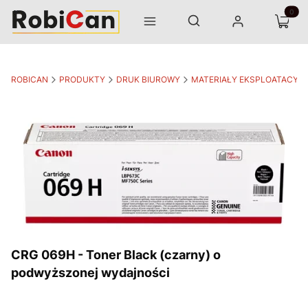
Otwórz wyszukiwarkę
Produk
Szukaj
Menu
Zaloguj się
Koszyk
ROBICAN
PRODUKTY
DRUK BIUROWY
MATERIAŁY EKSPLOATACYJ
CRG 069H - Toner Black (czarny) o
podwyższonej wydajności