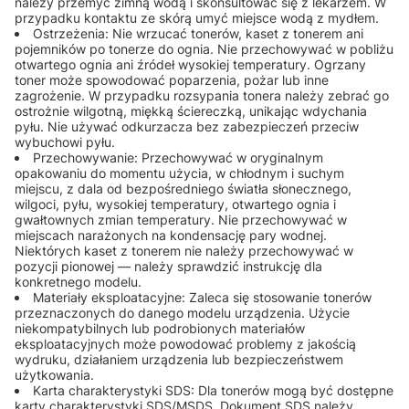
należy przemyć zimną wodą i skonsultować się z lekarzem. W
przypadku kontaktu ze skórą umyć miejsce wodą z mydłem.
Ostrzeżenia: Nie wrzucać tonerów, kaset z tonerem ani
pojemników po tonerze do ognia. Nie przechowywać w pobliżu
otwartego ognia ani źródeł wysokiej temperatury. Ogrzany
toner może spowodować poparzenia, pożar lub inne
zagrożenie. W przypadku rozsypania tonera należy zebrać go
ostrożnie wilgotną, miękką ściereczką, unikając wdychania
pyłu. Nie używać odkurzacza bez zabezpieczeń przeciw
wybuchowi pyłu.
Przechowywanie: Przechowywać w oryginalnym
opakowaniu do momentu użycia, w chłodnym i suchym
miejscu, z dala od bezpośredniego światła słonecznego,
wilgoci, pyłu, wysokiej temperatury, otwartego ognia i
gwałtownych zmian temperatury. Nie przechowywać w
miejscach narażonych na kondensację pary wodnej.
Niektórych kaset z tonerem nie należy przechowywać w
pozycji pionowej — należy sprawdzić instrukcję dla
konkretnego modelu.
Materiały eksploatacyjne: Zaleca się stosowanie tonerów
przeznaczonych do danego modelu urządzenia. Użycie
niekompatybilnych lub podrobionych materiałów
eksploatacyjnych może powodować problemy z jakością
wydruku, działaniem urządzenia lub bezpieczeństwem
użytkowania.
Karta charakterystyki SDS: Dla tonerów mogą być dostępne
karty charakterystyki SDS/MSDS. Dokument SDS należy