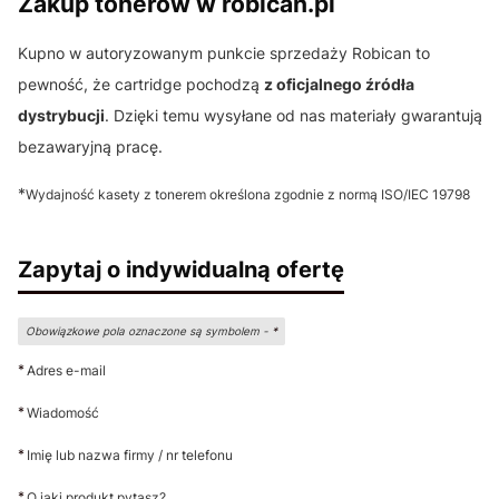
Zakup tonerów w robican.pl
Kupno w autoryzowanym punkcie sprzedaży Robican to
pewność, że cartridge pochodzą
z oficjalnego źródła
dystrybucji
. Dzięki temu wysyłane od nas materiały gwarantują
bezawaryjną pracę.
*
Wydajność kasety z tonerem określona zgodnie z normą ISO/IEC 19798
Zapytaj o indywidualną ofertę
Obowiązkowe pola oznaczone są symbolem -
*
*
Adres e-mail
*
Wiadomość
*
Imię lub nazwa firmy / nr telefonu
*
O jaki produkt pytasz?