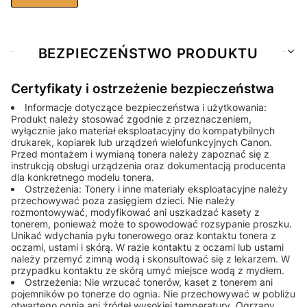
BEZPIECZEŃSTWO PRODUKTU
Certyfikaty i ostrzeżenie bezpieczeństwa
Informacje dotyczące bezpieczeństwa i użytkowania:
Produkt należy stosować zgodnie z przeznaczeniem,
wyłącznie jako materiał eksploatacyjny do kompatybilnych
drukarek, kopiarek lub urządzeń wielofunkcyjnych Canon.
Przed montażem i wymianą tonera należy zapoznać się z
instrukcją obsługi urządzenia oraz dokumentacją producenta
dla konkretnego modelu tonera.
Ostrzeżenia: Tonery i inne materiały eksploatacyjne należy
przechowywać poza zasięgiem dzieci. Nie należy
rozmontowywać, modyfikować ani uszkadzać kasety z
tonerem, ponieważ może to spowodować rozsypanie proszku.
Unikać wdychania pyłu tonerowego oraz kontaktu tonera z
oczami, ustami i skórą. W razie kontaktu z oczami lub ustami
należy przemyć zimną wodą i skonsultować się z lekarzem. W
przypadku kontaktu ze skórą umyć miejsce wodą z mydłem.
Ostrzeżenia: Nie wrzucać tonerów, kaset z tonerem ani
pojemników po tonerze do ognia. Nie przechowywać w pobliżu
otwartego ognia ani źródeł wysokiej temperatury. Ogrzany