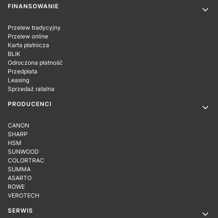
Linki w stopce
FINANSOWANIE
Przelew tradycyjny
Przelew online
Karta płatnicza
BLIK
Odroczona płatność
Przedpłata
Leasing
Sprzedaż ratalna
PRODUCENCI
CANON
SHARP
HSM
SUNWOOD
COLORTRAC
SUMMA
ASARTO
ROWE
VEROTECH
SERWIS