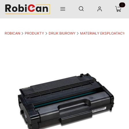
Otwórz wyszukiwarkę
Produk
Szukaj
Menu
Zaloguj się
Koszyk
ROBICAN
PRODUKTY
DRUK BIUROWY
MATERIAŁY EKSPLOATACYJ