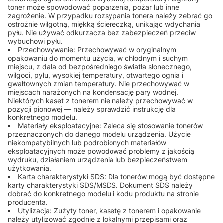
toner może spowodować poparzenia, pożar lub inne
zagrożenie. W przypadku rozsypania tonera należy zebrać go
ostrożnie wilgotną, miękką ściereczką, unikając wdychania
pyłu. Nie używać odkurzacza bez zabezpieczeń przeciw
wybuchowi pyłu.
Przechowywanie: Przechowywać w oryginalnym
opakowaniu do momentu użycia, w chłodnym i suchym
miejscu, z dala od bezpośredniego światła słonecznego,
wilgoci, pyłu, wysokiej temperatury, otwartego ognia i
gwałtownych zmian temperatury. Nie przechowywać w
miejscach narażonych na kondensację pary wodnej.
Niektórych kaset z tonerem nie należy przechowywać w
pozycji pionowej — należy sprawdzić instrukcję dla
konkretnego modelu.
Materiały eksploatacyjne: Zaleca się stosowanie tonerów
przeznaczonych do danego modelu urządzenia. Użycie
niekompatybilnych lub podrobionych materiałów
eksploatacyjnych może powodować problemy z jakością
wydruku, działaniem urządzenia lub bezpieczeństwem
użytkowania.
Karta charakterystyki SDS: Dla tonerów mogą być dostępne
karty charakterystyki SDS/MSDS. Dokument SDS należy
dobrać do konkretnego modelu i kodu produktu na stronie
producenta.
Utylizacja: Zużyty toner, kasetę z tonerem i opakowanie
należy utylizować zgodnie z lokalnymi przepisami oraz