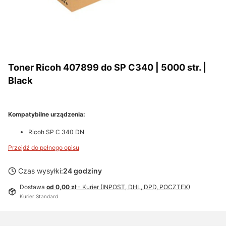
Toner Ricoh 407899 do SP C340 | 5000 str. |
Black
Kompatybilne urządzenia:
Ricoh SP C 340 DN
Przejdź do pełnego opisu
Czas wysyłki:
24 godziny
Dostawa
od 0,00 zł
- Kurier (INPOST, DHL, DPD, POCZTEX)
Kurier Standard