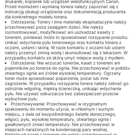
drukarek, kopiarek lub urządzeń wielofunkcyjnych Canon.
Przed montażem i wymianą tonera należy zapoznać się z
instrukcją obsługi urządzenia oraz dokumentacją producenta
dla konkretnego modelu tonera.
Ostrzeżenia: Tonery i inne materiały eksploatacyjne należy
przechowywać poza zasięgiem dzieci. Nie należy
rozmontowywać, modyfikować ani uszkadzać kasety z
tonerem, ponieważ może to spowodować rozsypanie proszku.
Unikać wdychania pyłu tonerowego oraz kontaktu tonera z
oczami, ustami i skórą. W razie kontaktu z oczami lub ustami
należy przemyć zimną wodą i skonsultować się z lekarzem. W
przypadku kontaktu ze skórą umyć miejsce wodą z mydłem.
Ostrzeżenia: Nie wrzucać tonerów, kaset z tonerem ani
pojemników po tonerze do ognia. Nie przechowywać w pobliżu
otwartego ognia ani źródeł wysokiej temperatury. Ogrzany
toner może spowodować poparzenia, pożar lub inne
zagrożenie. W przypadku rozsypania tonera należy zebrać go
ostrożnie wilgotną, miękką ściereczką, unikając wdychania
pyłu. Nie używać odkurzacza bez zabezpieczeń przeciw
wybuchowi pyłu.
Przechowywanie: Przechowywać w oryginalnym
opakowaniu do momentu użycia, w chłodnym i suchym
miejscu, z dala od bezpośredniego światła słonecznego,
wilgoci, pyłu, wysokiej temperatury, otwartego ognia i
gwałtownych zmian temperatury. Nie przechowywać w
miejscach narażonych na kondensację pary wodnej.
Niektórych kaset z tonerem nie należy przechowywać w