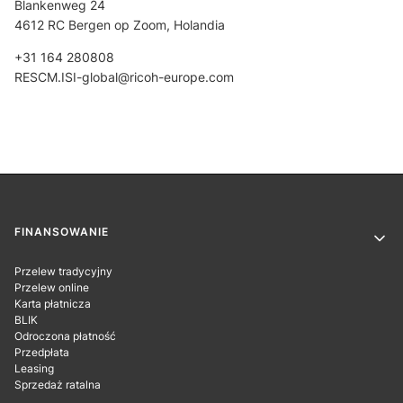
Blankenweg 24
4612 RC Bergen op Zoom, Holandia
+31 164 280808
RESCM.ISI-global@ricoh-europe.com
Linki w stopce
FINANSOWANIE
Przelew tradycyjny
Przelew online
Karta płatnicza
BLIK
Odroczona płatność
Przedpłata
Leasing
Sprzedaż ratalna