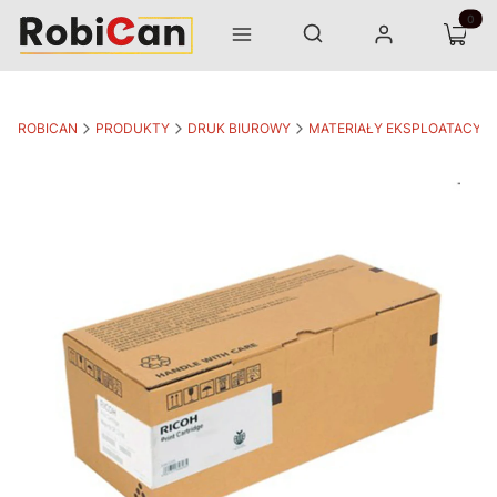
Otwórz wyszukiwarkę
Produk
Szukaj
Menu
Zaloguj się
Koszyk
ROBICAN
PRODUKTY
DRUK BIUROWY
MATERIAŁY EKSPLOATACYJ