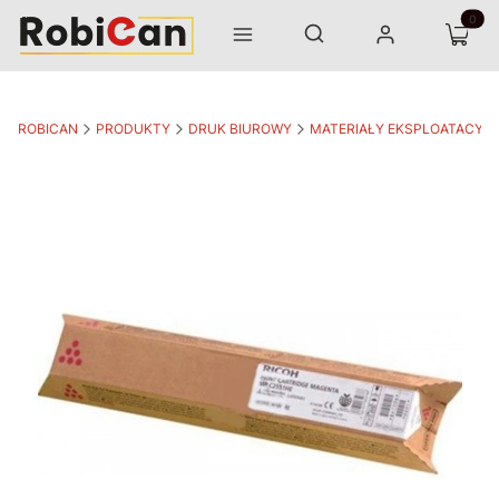
Otwórz wyszukiwarkę
Produk
Szukaj
Menu
Zaloguj się
Koszyk
ROBICAN
PRODUKTY
DRUK BIUROWY
MATERIAŁY EKSPLOATACYJ