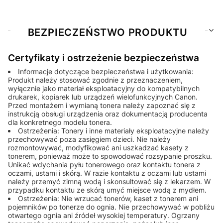
BEZPIECZEŃSTWO PRODUKTU
Certyfikaty i ostrzeżenie bezpieczeństwa
Informacje dotyczące bezpieczeństwa i użytkowania:
Produkt należy stosować zgodnie z przeznaczeniem,
wyłącznie jako materiał eksploatacyjny do kompatybilnych
drukarek, kopiarek lub urządzeń wielofunkcyjnych Canon.
Przed montażem i wymianą tonera należy zapoznać się z
instrukcją obsługi urządzenia oraz dokumentacją producenta
dla konkretnego modelu tonera.
Ostrzeżenia: Tonery i inne materiały eksploatacyjne należy
przechowywać poza zasięgiem dzieci. Nie należy
rozmontowywać, modyfikować ani uszkadzać kasety z
tonerem, ponieważ może to spowodować rozsypanie proszku.
Unikać wdychania pyłu tonerowego oraz kontaktu tonera z
oczami, ustami i skórą. W razie kontaktu z oczami lub ustami
należy przemyć zimną wodą i skonsultować się z lekarzem. W
przypadku kontaktu ze skórą umyć miejsce wodą z mydłem.
Ostrzeżenia: Nie wrzucać tonerów, kaset z tonerem ani
pojemników po tonerze do ognia. Nie przechowywać w pobliżu
otwartego ognia ani źródeł wysokiej temperatury. Ogrzany