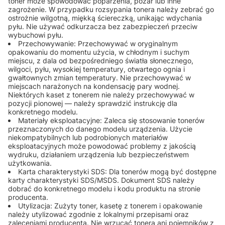
toner może spowodować poparzenia, pożar lub inne
zagrożenie. W przypadku rozsypania tonera należy zebrać go
ostrożnie wilgotną, miękką ściereczką, unikając wdychania
pyłu. Nie używać odkurzacza bez zabezpieczeń przeciw
wybuchowi pyłu.
Przechowywanie: Przechowywać w oryginalnym
opakowaniu do momentu użycia, w chłodnym i suchym
miejscu, z dala od bezpośredniego światła słonecznego,
wilgoci, pyłu, wysokiej temperatury, otwartego ognia i
gwałtownych zmian temperatury. Nie przechowywać w
miejscach narażonych na kondensację pary wodnej.
Niektórych kaset z tonerem nie należy przechowywać w
pozycji pionowej — należy sprawdzić instrukcję dla
konkretnego modelu.
Materiały eksploatacyjne: Zaleca się stosowanie tonerów
przeznaczonych do danego modelu urządzenia. Użycie
niekompatybilnych lub podrobionych materiałów
eksploatacyjnych może powodować problemy z jakością
wydruku, działaniem urządzenia lub bezpieczeństwem
użytkowania.
Karta charakterystyki SDS: Dla tonerów mogą być dostępne
karty charakterystyki SDS/MSDS. Dokument SDS należy
dobrać do konkretnego modelu i kodu produktu na stronie
producenta.
Utylizacja: Zużyty toner, kasetę z tonerem i opakowanie
należy utylizować zgodnie z lokalnymi przepisami oraz
zaleceniami producenta. Nie wrzucać tonera ani pojemników z