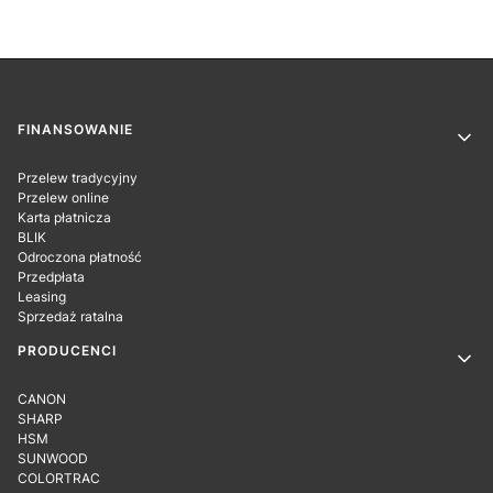
Linki w stopce
FINANSOWANIE
Przelew tradycyjny
Przelew online
Karta płatnicza
BLIK
Odroczona płatność
Przedpłata
Leasing
Sprzedaż ratalna
PRODUCENCI
CANON
SHARP
HSM
SUNWOOD
COLORTRAC