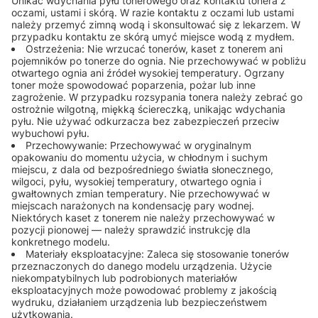
Unikać wdychania pyłu tonerowego oraz kontaktu tonera z
oczami, ustami i skórą. W razie kontaktu z oczami lub ustami
należy przemyć zimną wodą i skonsultować się z lekarzem. W
przypadku kontaktu ze skórą umyć miejsce wodą z mydłem.
Ostrzeżenia: Nie wrzucać tonerów, kaset z tonerem ani
pojemników po tonerze do ognia. Nie przechowywać w pobliżu
otwartego ognia ani źródeł wysokiej temperatury. Ogrzany
toner może spowodować poparzenia, pożar lub inne
zagrożenie. W przypadku rozsypania tonera należy zebrać go
ostrożnie wilgotną, miękką ściereczką, unikając wdychania
pyłu. Nie używać odkurzacza bez zabezpieczeń przeciw
wybuchowi pyłu.
Przechowywanie: Przechowywać w oryginalnym
opakowaniu do momentu użycia, w chłodnym i suchym
miejscu, z dala od bezpośredniego światła słonecznego,
wilgoci, pyłu, wysokiej temperatury, otwartego ognia i
gwałtownych zmian temperatury. Nie przechowywać w
miejscach narażonych na kondensację pary wodnej.
Niektórych kaset z tonerem nie należy przechowywać w
pozycji pionowej — należy sprawdzić instrukcję dla
konkretnego modelu.
Materiały eksploatacyjne: Zaleca się stosowanie tonerów
przeznaczonych do danego modelu urządzenia. Użycie
niekompatybilnych lub podrobionych materiałów
eksploatacyjnych może powodować problemy z jakością
wydruku, działaniem urządzenia lub bezpieczeństwem
użytkowania.