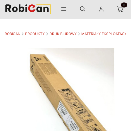
Otwórz wyszukiwarkę
Produk
Szukaj
Menu
Zaloguj się
Koszyk
ROBICAN
PRODUKTY
DRUK BIUROWY
MATERIAŁY EKSPLOATACYJ