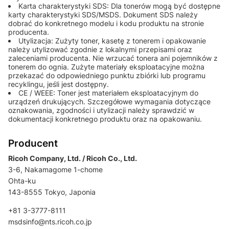
Karta charakterystyki SDS: Dla tonerów mogą być dostępne
karty charakterystyki SDS/MSDS. Dokument SDS należy
dobrać do konkretnego modelu i kodu produktu na stronie
producenta.
Utylizacja: Zużyty toner, kasetę z tonerem i opakowanie
należy utylizować zgodnie z lokalnymi przepisami oraz
zaleceniami producenta. Nie wrzucać tonera ani pojemników z
tonerem do ognia. Zużyte materiały eksploatacyjne można
przekazać do odpowiedniego punktu zbiórki lub programu
recyklingu, jeśli jest dostępny.
CE / WEEE: Toner jest materiałem eksploatacyjnym do
urządzeń drukujących. Szczegółowe wymagania dotyczące
oznakowania, zgodności i utylizacji należy sprawdzić w
dokumentacji konkretnego produktu oraz na opakowaniu.
Producent
Ricoh Company, Ltd. / Ricoh Co., Ltd.
3-6, Nakamagome 1-chome
Ohta-ku
143-8555 Tokyo, Japonia
+81 3-3777-8111
msdsinfo@nts.ricoh.co.jp