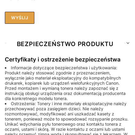
WYŚLIJ
BEZPIECZEŃSTWO PRODUKTU
Certyfikaty i ostrzeżenie bezpieczeństwa
Informacje dotyczące bezpieczeństwa i użytkowania:
Produkt należy stosować zgodnie z przeznaczeniem,
wyłącznie jako materiał eksploatacyjny do kompatybilnych
drukarek, kopiarek lub urządzeń wielofunkcyjnych Canon.
Przed montażem i wymianą tonera należy zapoznać się z
instrukcją obsługi urządzenia oraz dokumentacją producenta
dla konkretnego modelu tonera.
Ostrzeżenia: Tonery i inne materiały eksploatacyjne należy
przechowywać poza zasięgiem dzieci. Nie należy
rozmontowywać, modyfikować ani uszkadzać kasety z
tonerem, ponieważ może to spowodować rozsypanie proszku.
Unikać wdychania pyłu tonerowego oraz kontaktu tonera z
oczami, ustami i skórą. W razie kontaktu z oczami lub ustami
należy przemyć zimną wodą i skonsultować się z lekarzem. W