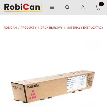
Otwórz wyszukiwarkę
Produk
Szukaj
Menu
Zaloguj się
Koszyk
ROBICAN
PRODUKTY
DRUK BIUROWY
MATERIAŁY EKSPLOATACYJ