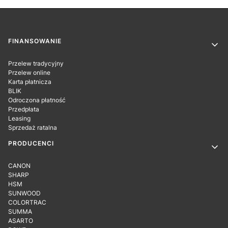
Linki w stopce
FINANSOWANIE
Przelew tradycyjny
Przelew online
Karta płatnicza
BLIK
Odroczona płatność
Przedpłata
Leasing
Sprzedaż ratalna
PRODUCENCI
CANON
SHARP
HSM
SUNWOOD
COLORTRAC
SUMMA
ASARTO