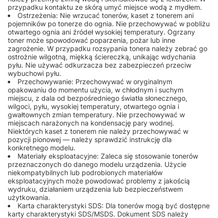
przypadku kontaktu ze skórą umyć miejsce wodą z mydłem.
Ostrzeżenia: Nie wrzucać tonerów, kaset z tonerem ani
pojemników po tonerze do ognia. Nie przechowywać w pobliżu
otwartego ognia ani źródeł wysokiej temperatury. Ogrzany
toner może spowodować poparzenia, pożar lub inne
zagrożenie. W przypadku rozsypania tonera należy zebrać go
ostrożnie wilgotną, miękką ściereczką, unikając wdychania
pyłu. Nie używać odkurzacza bez zabezpieczeń przeciw
wybuchowi pyłu.
Przechowywanie: Przechowywać w oryginalnym
opakowaniu do momentu użycia, w chłodnym i suchym
miejscu, z dala od bezpośredniego światła słonecznego,
wilgoci, pyłu, wysokiej temperatury, otwartego ognia i
gwałtownych zmian temperatury. Nie przechowywać w
miejscach narażonych na kondensację pary wodnej.
Niektórych kaset z tonerem nie należy przechowywać w
pozycji pionowej — należy sprawdzić instrukcję dla
konkretnego modelu.
Materiały eksploatacyjne: Zaleca się stosowanie tonerów
przeznaczonych do danego modelu urządzenia. Użycie
niekompatybilnych lub podrobionych materiałów
eksploatacyjnych może powodować problemy z jakością
wydruku, działaniem urządzenia lub bezpieczeństwem
użytkowania.
Karta charakterystyki SDS: Dla tonerów mogą być dostępne
karty charakterystyki SDS/MSDS. Dokument SDS należy