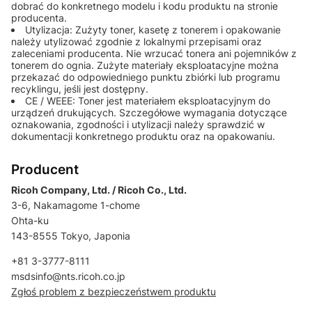
dobrać do konkretnego modelu i kodu produktu na stronie
producenta.
Utylizacja: Zużyty toner, kasetę z tonerem i opakowanie
należy utylizować zgodnie z lokalnymi przepisami oraz
zaleceniami producenta. Nie wrzucać tonera ani pojemników z
tonerem do ognia. Zużyte materiały eksploatacyjne można
przekazać do odpowiedniego punktu zbiórki lub programu
recyklingu, jeśli jest dostępny.
CE / WEEE: Toner jest materiałem eksploatacyjnym do
urządzeń drukujących. Szczegółowe wymagania dotyczące
oznakowania, zgodności i utylizacji należy sprawdzić w
dokumentacji konkretnego produktu oraz na opakowaniu.
Producent
Ricoh Company, Ltd. / Ricoh Co., Ltd.
3-6, Nakamagome 1-chome
Ohta-ku
143-8555 Tokyo, Japonia
+81 3-3777-8111
msdsinfo@nts.ricoh.co.jp
Zgłoś problem z bezpieczeństwem produktu