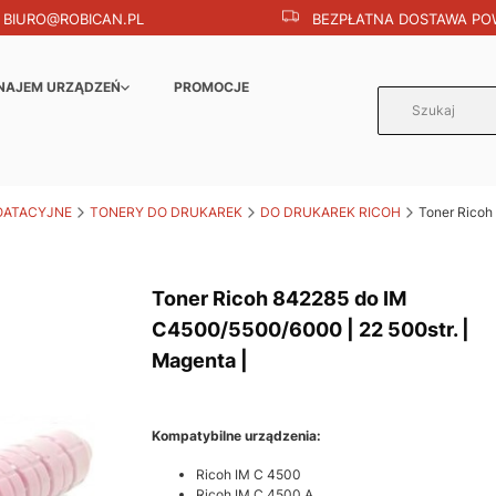
BIURO@ROBICAN.PL
BEZPŁATNA DOSTAWA POW
NAJEM URZĄDZEŃ
PROMOCJE
OATACYJNE
TONERY DO DRUKAREK
DO DRUKAREK RICOH
Toner Ricoh
Toner Ricoh 842285 do IM
C4500/5500/6000 | 22 500str. |
Magenta |
Kompatybilne urządzenia:
Ricoh IM C 4500
Ricoh IM C 4500 A