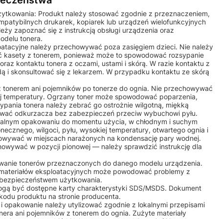
pieczeństwa
żytkowania: Produkt należy stosować zgodnie z przeznaczeniem,
ompatybilnych drukarek, kopiarek lub urządzeń wielofunkcyjnych
ży zapoznać się z instrukcją obsługi urządzenia oraz
odelu tonera.
ploatacyjne należy przechowywać poza zasięgiem dzieci. Nie należy
 kasety z tonerem, ponieważ może to spowodować rozsypanie
raz kontaktu tonera z oczami, ustami i skórą. W razie kontaktu z
ą i skonsultować się z lekarzem. W przypadku kontaktu ze skórą
 z tonerem ani pojemników po tonerze do ognia. Nie przechowywać
iej temperatury. Ogrzany toner może spowodować poparzenia,
ypania tonera należy zebrać go ostrożnie wilgotną, miękką
żywać odkurzacza bez zabezpieczeń przeciw wybuchowi pyłu.
alnym opakowaniu do momentu użycia, w chłodnym i suchym
onecznego, wilgoci, pyłu, wysokiej temperatury, otwartego ognia i
owywać w miejscach narażonych na kondensację pary wodnej.
howywać w pozycji pionowej — należy sprawdzić instrukcję dla
osowanie tonerów przeznaczonych do danego modelu urządzenia.
 materiałów eksploatacyjnych może powodować problemy z
b bezpieczeństwem użytkowania.
mogą być dostępne karty charakterystyki SDS/MSDS. Dokument
kodu produktu na stronie producenta.
m i opakowanie należy utylizować zgodnie z lokalnymi przepisami
nera ani pojemników z tonerem do ognia. Zużyte materiały