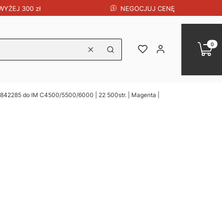
NEGOCJUJ CENĘ
YŻEJ 300 zł
Produk
Koszy
Ulubione
Zaloguj się
Wyczyść
Szukaj
 842285 do IM C4500/5500/6000 | 22 500str. | Magenta |