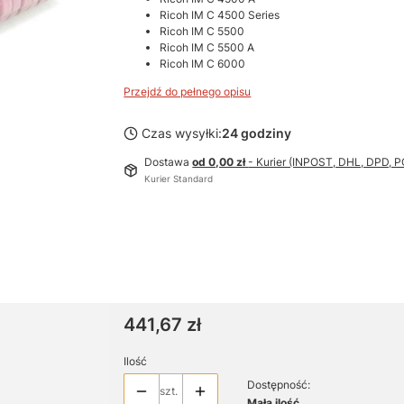
Ricoh IM C 4500 Series
Ricoh IM C 5500
Ricoh IM C 5500 A
Ricoh IM C 6000
Przejdź do pełnego opisu
Czas wysyłki:
24 godziny
Dostawa
od 0,00 zł
- Kurier (INPOST, DHL, DPD,
Kurier Standard
Cena
441,67 zł
Ilość
Dostępność:
szt.
Mała ilość