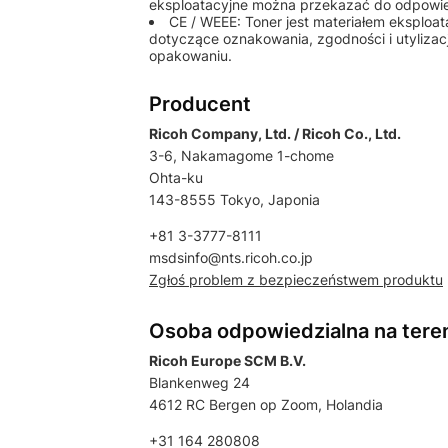
eksploatacyjne można przekazać do odpowiedn
CE / WEEE: Toner jest materiałem eksplo
dotyczące oznakowania, zgodności i utylizac
opakowaniu.
Producent
Ricoh Company, Ltd. / Ricoh Co., Ltd.
3-6, Nakamagome 1-chome
Ohta-ku
143-8555 Tokyo, Japonia
+81 3-3777-8111
msdsinfo@nts.ricoh.co.jp
Zgłoś problem z bezpieczeństwem produktu
Osoba odpowiedzialna na tere
Ricoh Europe SCM B.V.
Blankenweg 24
4612 RC Bergen op Zoom, Holandia
+31 164 280808