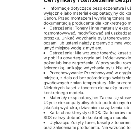
Certyfikaty i ostrzeżenie bez
Informacje dotyczące bezpieczeństwa i u
wyłącznie jako materiał eksploatacyjny do k
Canon. Przed montażem i wymianą tonera nale
dokumentacją producenta dla konkretnego m
Ostrzeżenia: Tonery i inne materiały eks
rozmontowywać, modyfikować ani uszkadzać
proszku. Unikać wdychania pyłu tonerowego o
oczami lub ustami należy przemyć zimną wod
umyć miejsce wodą z mydłem.
Ostrzeżenia: Nie wrzucać tonerów, kaset
w pobliżu otwartego ognia ani źródeł wysok
pożar lub inne zagrożenie. W przypadku rozs
ściereczką, unikając wdychania pyłu. Nie u
Przechowywanie: Przechowywać w orygin
miejscu, z dala od bezpośredniego światła sł
gwałtownych zmian temperatury. Nie przech
Niektórych kaset z tonerem nie należy przec
konkretnego modelu.
Materiały eksploatacyjne: Zaleca się st
Użycie niekompatybilnych lub podrobionych
jakością wydruku, działaniem urządzenia lu
Karta charakterystyki SDS: Dla tonerów 
SDS należy dobrać do konkretnego modelu i 
Utylizacja: Zużyty toner, kasetę z tonere
oraz zaleceniami producenta. Nie wrzucać to