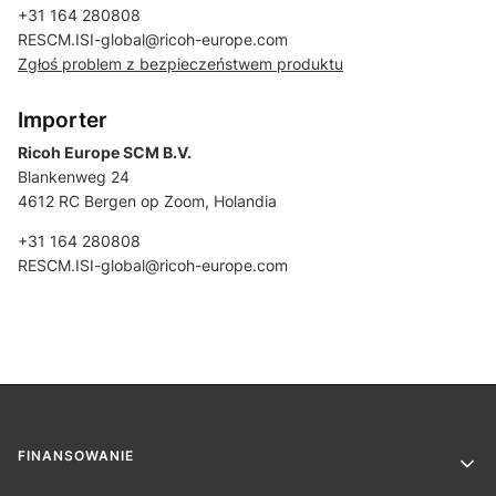
+31 164 280808
RESCM.ISI-global@ricoh-europe.com
Zgłoś problem z bezpieczeństwem produktu
Importer
Ricoh Europe SCM B.V.
Blankenweg 24
4612 RC Bergen op Zoom, Holandia
+31 164 280808
RESCM.ISI-global@ricoh-europe.com
Linki w stopce
FINANSOWANIE