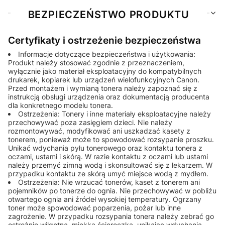
BEZPIECZEŃSTWO PRODUKTU
Certyfikaty i ostrzeżenie bezpieczeństwa
Informacje dotyczące bezpieczeństwa i użytkowania:
Produkt należy stosować zgodnie z przeznaczeniem,
wyłącznie jako materiał eksploatacyjny do kompatybilnych
drukarek, kopiarek lub urządzeń wielofunkcyjnych Canon.
Przed montażem i wymianą tonera należy zapoznać się z
instrukcją obsługi urządzenia oraz dokumentacją producenta
dla konkretnego modelu tonera.
Ostrzeżenia: Tonery i inne materiały eksploatacyjne należy
przechowywać poza zasięgiem dzieci. Nie należy
rozmontowywać, modyfikować ani uszkadzać kasety z
tonerem, ponieważ może to spowodować rozsypanie proszku.
Unikać wdychania pyłu tonerowego oraz kontaktu tonera z
oczami, ustami i skórą. W razie kontaktu z oczami lub ustami
należy przemyć zimną wodą i skonsultować się z lekarzem. W
przypadku kontaktu ze skórą umyć miejsce wodą z mydłem.
Ostrzeżenia: Nie wrzucać tonerów, kaset z tonerem ani
pojemników po tonerze do ognia. Nie przechowywać w pobliżu
otwartego ognia ani źródeł wysokiej temperatury. Ogrzany
toner może spowodować poparzenia, pożar lub inne
zagrożenie. W przypadku rozsypania tonera należy zebrać go
ostrożnie wilgotną, miękką ściereczką, unikając wdychania