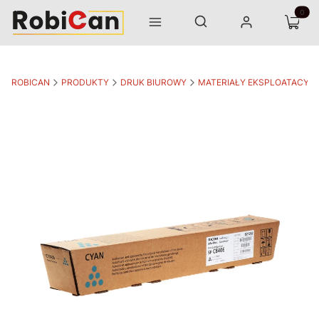
Otwórz wyszukiwarkę
Produk
Szukaj
Menu
Zaloguj się
Koszyk
ROBICAN
PRODUKTY
DRUK BIUROWY
MATERIAŁY EKSPLOATACYJ