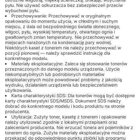
pyłu. Nie używać odkurzacza bez zabezpieczeń przeciw
wybuchowi pyłu.
Przechowywanie: Przechowywać w oryginalnym
opakowaniu do momentu użycia, w chłodnym i suchym
miejscu, z dala od bezpośredniego światła słonecznego,
wilgoci, pyłu, wysokiej temperatury, otwartego ognia i
gwałtownych zmian temperatury. Nie przechowywać w
miejscach narażonych na kondensację pary wodnej.
Niektórych kaset z tonerem nie należy przechowywać w
pozycji pionowej — należy sprawdzić instrukcję dla
konkretnego modelu.
Materiały eksploatacyjne: Zaleca się stosowanie tonerów
przeznaczonych do danego modelu urządzenia. Użycie
niekompatybilnych lub podrobionych materiałów
eksploatacyjnych może powodować problemy z jakością
wydruku, działaniem urządzenia lub bezpieczeństwem
użytkowania.
Karta charakterystyki SDS: Dla tonerów mogą być dostępne
karty charakterystyki SDS/MSDS. Dokument SDS należy
dobrać do konkretnego modelu i kodu produktu na stronie
producenta.
Utylizacja: Zużyty toner, kasetę z tonerem i opakowanie
należy utylizować zgodnie z lokalnymi przepisami oraz
zaleceniami producenta. Nie wrzucać tonera ani pojemników z
tonerem do ognia. Zużyte materiały eksploatacyjne można
przekazać do odpowiedniego punktu zbiórki lub programu