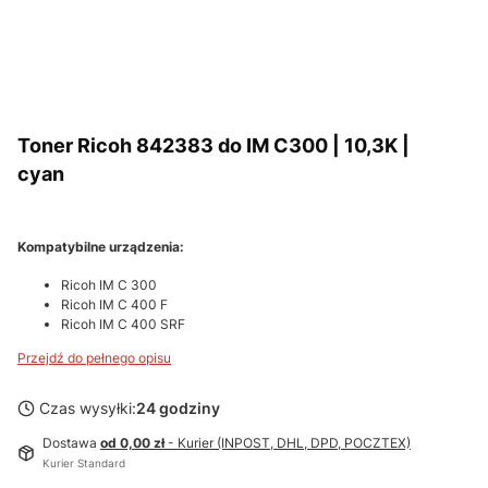
Toner Ricoh 842383 do IM C300 | 10,3K |
cyan
Kompatybilne urządzenia:
Ricoh IM C 300
Ricoh IM C 400 F
Ricoh IM C 400 SRF
Przejdź do pełnego opisu
Czas wysyłki:
24 godziny
Dostawa
od 0,00 zł
- Kurier (INPOST, DHL, DPD, POCZTEX)
Kurier Standard