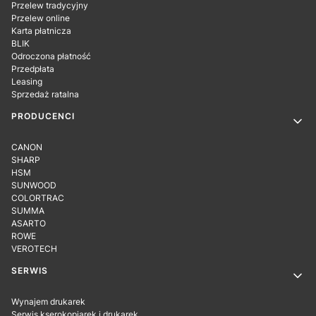
Przelew tradycyjny
Przelew online
Karta płatnicza
BLIK
Odroczona płatność
Przedpłata
Leasing
Sprzedaż ratalna
PRODUCENCI
CANON
SHARP
HSM
SUNWOOD
COLORTRAC
SUMMA
ASARTO
ROWE
VEROTECH
SERWIS
Wynajem drukarek
Serwis kserokopiarek i drukarek