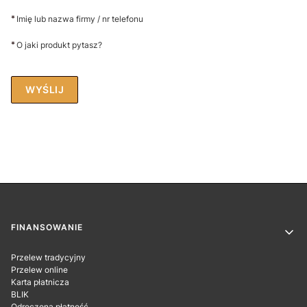
*
Imię lub nazwa firmy / nr telefonu
*
O jaki produkt pytasz?
WYŚLIJ
Linki w stopce
FINANSOWANIE
Przelew tradycyjny
Przelew online
Karta płatnicza
BLIK
Odroczona płatność