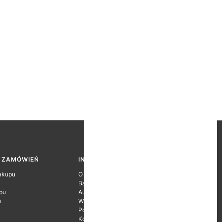
A ZAMÓWIEŃ
INFORMACJE O FIRMIE
akupu
O firmie
Baza wiedzy
pu
Autoryzacje Producentów
u
Wyróżnienia
Polityka prywatności
Kontakt