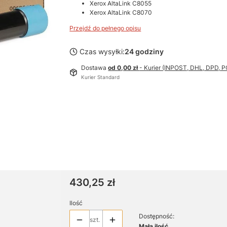
Xerox AltaLink C8055
Xerox AltaLink C8070
Przejdź do pełnego opisu
Czas wysyłki:
24 godziny
Dostawa
od 0,00 zł
- Kurier (INPOST, DHL, DPD,
Kurier Standard
Cena
430,25 zł
Ilość
Dostępność:
szt.
Mała ilość