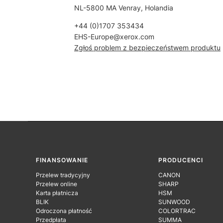
NL-5800 MA Venray, Holandia
+44 (0)1707 353434
EHS-Europe@xerox.com
Zgłoś problem z bezpieczeństwem produktu
Linki w stopce
FINANSOWANIE
PRODUCENCI
Przelew tradycyjny
CANON
Przelew online
SHARP
Karta płatnicza
HSM
BLIK
SUNWOOD
Odroczona płatność
COLORTRAC
Przedpłata
SUMMA