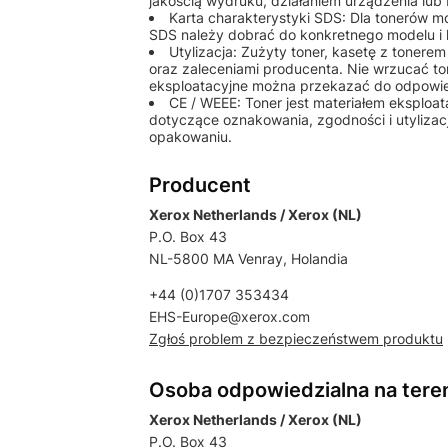
jakością wydruku, działaniem urządzenia lu
Karta charakterystyki SDS: Dla tonerów 
SDS należy dobrać do konkretnego modelu i 
Utylizacja: Zużyty toner, kasetę z tonere
oraz zaleceniami producenta. Nie wrzucać to
eksploatacyjne można przekazać do odpowiedn
CE / WEEE: Toner jest materiałem eksplo
dotyczące oznakowania, zgodności i utylizac
opakowaniu.
Producent
Xerox Netherlands / Xerox (NL)
P.O. Box 43
NL-5800 MA Venray, Holandia
+44 (0)1707 353434
EHS-Europe@xerox.com
Zgłoś problem z bezpieczeństwem produktu
Osoba odpowiedzialna na tere
Xerox Netherlands / Xerox (NL)
P.O. Box 43