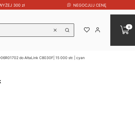
NEGOCJUJ CENĘ
YŻEJ 300 zł
Produk
Koszy
Ulubione
Zaloguj się
Wyczyść
Szukaj
006R01702 do AltaLink C8030F| 15 000 str. | cyan
k