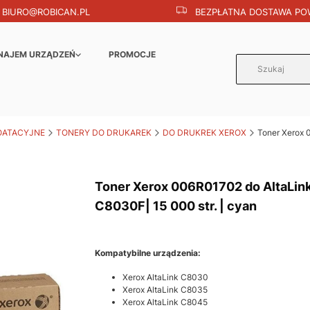
BIURO@ROBICAN.PL
BEZPŁATNA DOSTAWA POW
NAJEM URZĄDZEŃ
PROMOCJE
OATACYJNE
TONERY DO DRUKAREK
DO DRUKREK XEROX
Toner Xerox 
Toner Xerox 006R01702 do AltaLin
C8030F| 15 000 str. | cyan
Kompatybilne urządzenia:
Xerox AltaLink C8030
Xerox AltaLink C8035
Xerox AltaLink C8045