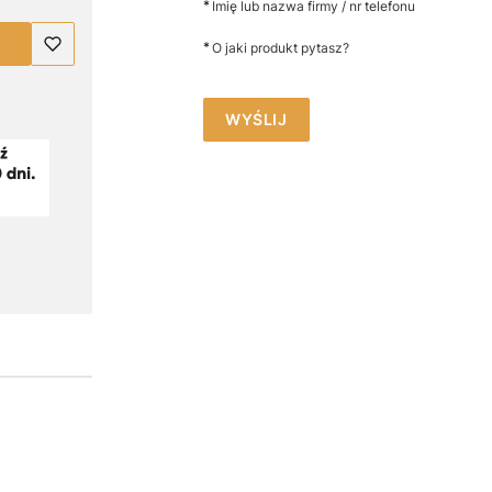
*
Imię lub nazwa firmy / nr telefonu
*
O jaki produkt pytasz?
WYŚLIJ