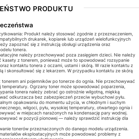
ZEŃSTWO PRODUKTU
pieczeństwa
żytkowania: Produkt należy stosować zgodnie z przeznaczeniem,
ompatybilnych drukarek, kopiarek lub urządzeń wielofunkcyjnych
ży zapoznać się z instrukcją obsługi urządzenia oraz
odelu tonera.
ploatacyjne należy przechowywać poza zasięgiem dzieci. Nie należy
 kasety z tonerem, ponieważ może to spowodować rozsypanie
raz kontaktu tonera z oczami, ustami i skórą. W razie kontaktu z
ą i skonsultować się z lekarzem. W przypadku kontaktu ze skórą
 z tonerem ani pojemników po tonerze do ognia. Nie przechowywać
iej temperatury. Ogrzany toner może spowodować poparzenia,
ypania tonera należy zebrać go ostrożnie wilgotną, miękką
żywać odkurzacza bez zabezpieczeń przeciw wybuchowi pyłu.
alnym opakowaniu do momentu użycia, w chłodnym i suchym
onecznego, wilgoci, pyłu, wysokiej temperatury, otwartego ognia i
owywać w miejscach narażonych na kondensację pary wodnej.
howywać w pozycji pionowej — należy sprawdzić instrukcję dla
osowanie tonerów przeznaczonych do danego modelu urządzenia.
 materiałów eksploatacyjnych może powodować problemy z