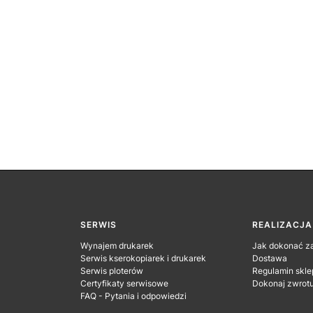
SERWIS
REALIZACJ
Wynajem drukarek
Jak dokonać z
Serwis kserokopiarek i drukarek
Dostawa
Serwis ploterów
Regulamin skle
Certyfikaty serwisowe
Dokonaj zwrot
FAQ - Pytania i odpowiedzi