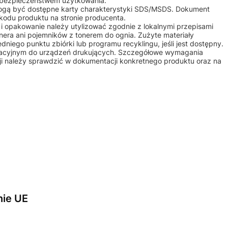
b bezpieczeństwem użytkowania.
mogą być dostępne karty charakterystyki SDS/MSDS. Dokument
kodu produktu na stronie producenta.
m i opakowanie należy utylizować zgodnie z lokalnymi przepisami
nera ani pojemników z tonerem do ognia. Zużyte materiały
iego punktu zbiórki lub programu recyklingu, jeśli jest dostępny.
atacyjnym do urządzeń drukujących. Szczegółowe wymagania
ji należy sprawdzić w dokumentacji konkretnego produktu oraz na
nie UE