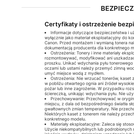
BEZPIEC
Certyfikaty i ostrzeżenie bez
Informacje dotyczące bezpieczeństwa i u
wyłącznie jako materiał eksploatacyjny do k
Canon. Przed montażem i wymianą tonera nale
dokumentacją producenta dla konkretnego m
Ostrzeżenia: Tonery i inne materiały eks
rozmontowywać, modyfikować ani uszkadzać
proszku. Unikać wdychania pyłu tonerowego o
oczami lub ustami należy przemyć zimną wod
umyć miejsce wodą z mydłem.
Ostrzeżenia: Nie wrzucać tonerów, kaset
w pobliżu otwartego ognia ani źródeł wysok
pożar lub inne zagrożenie. W przypadku rozs
ściereczką, unikając wdychania pyłu. Nie u
Przechowywanie: Przechowywać w orygin
miejscu, z dala od bezpośredniego światła sł
gwałtownych zmian temperatury. Nie przech
Niektórych kaset z tonerem nie należy przec
konkretnego modelu.
Materiały eksploatacyjne: Zaleca się st
Użycie niekompatybilnych lub podrobionych