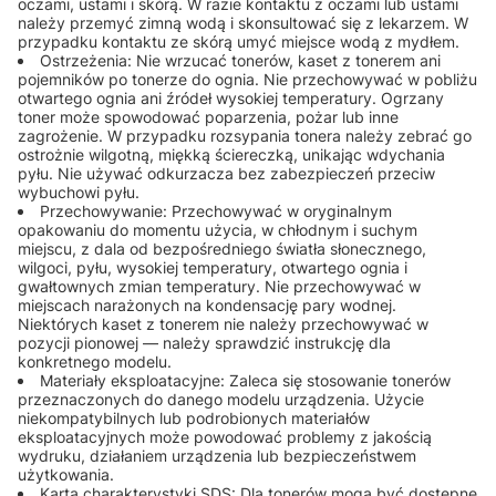
oczami, ustami i skórą. W razie kontaktu z oczami lub ustami
należy przemyć zimną wodą i skonsultować się z lekarzem. W
przypadku kontaktu ze skórą umyć miejsce wodą z mydłem.
Ostrzeżenia: Nie wrzucać tonerów, kaset z tonerem ani
pojemników po tonerze do ognia. Nie przechowywać w pobliżu
otwartego ognia ani źródeł wysokiej temperatury. Ogrzany
toner może spowodować poparzenia, pożar lub inne
zagrożenie. W przypadku rozsypania tonera należy zebrać go
ostrożnie wilgotną, miękką ściereczką, unikając wdychania
pyłu. Nie używać odkurzacza bez zabezpieczeń przeciw
wybuchowi pyłu.
Przechowywanie: Przechowywać w oryginalnym
opakowaniu do momentu użycia, w chłodnym i suchym
miejscu, z dala od bezpośredniego światła słonecznego,
wilgoci, pyłu, wysokiej temperatury, otwartego ognia i
gwałtownych zmian temperatury. Nie przechowywać w
miejscach narażonych na kondensację pary wodnej.
Niektórych kaset z tonerem nie należy przechowywać w
pozycji pionowej — należy sprawdzić instrukcję dla
konkretnego modelu.
Materiały eksploatacyjne: Zaleca się stosowanie tonerów
przeznaczonych do danego modelu urządzenia. Użycie
niekompatybilnych lub podrobionych materiałów
eksploatacyjnych może powodować problemy z jakością
wydruku, działaniem urządzenia lub bezpieczeństwem
użytkowania.
Karta charakterystyki SDS: Dla tonerów mogą być dostępne