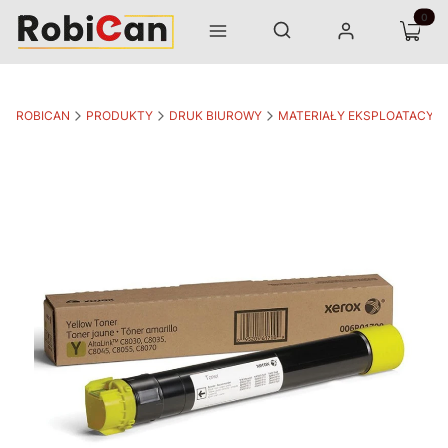
Otwórz wyszukiwarkę
Produk
Szukaj
Menu
Zaloguj się
Koszyk
ROBICAN
PRODUKTY
DRUK BIUROWY
MATERIAŁY EKSPLOATACYJ