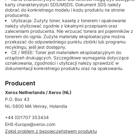
karty charakterystyki SDS/MSDS. Dokument SDS należy
dobrać do konkretnego modelu i kodu produktu na stronie
producenta.
Utylizacja: Zużyty toner, kasetę z tonerem i opakowanie
należy utylizować zgodnie z lokalnymi przepisami oraz
zaleceniami producenta. Nie wrzucać tonera ani pojemników z
tonerem do ognia. Zużyte materiały eksploatacyjne można
przekazać do odpowiedniego punktu zbiórki lub programu
recyklingu, jeśli jest dostępny.
CE / WEEE: Toner jest materiałem eksploatacyjnym do
urządzeń drukujących. Szczegółowe wymagania dotyczące
oznakowania, zgodności i utylizacji należy sprawdzić w
dokumentacji konkretnego produktu oraz na opakowaniu.
Producent
Xerox Netherlands / Xerox (NL)
P.O. Box 43
NL-5800 MA Venray, Holandia
+44 (0)1707 353434
EHS-Europe@xerox.com
Zgłoś problem z bezpieczeństwem produktu