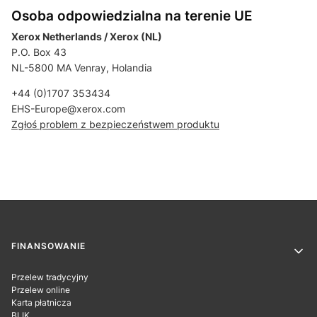
Osoba odpowiedzialna na terenie UE
Xerox Netherlands / Xerox (NL)
P.O. Box 43
NL-5800 MA Venray, Holandia
+44 (0)1707 353434
EHS-Europe@xerox.com
Zgłoś problem z bezpieczeństwem produktu
Linki w stopce
FINANSOWANIE
Przelew tradycyjny
Przelew online
Karta płatnicza
BLIK