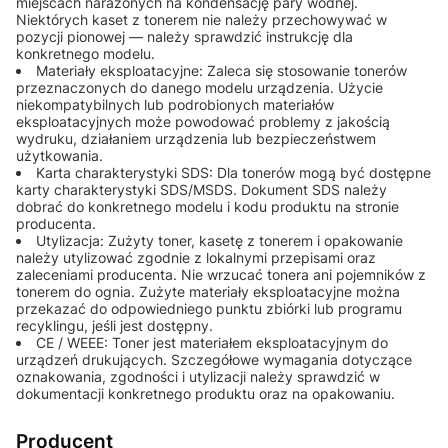
miejscach narażonych na kondensację pary wodnej.
Niektórych kaset z tonerem nie należy przechowywać w
pozycji pionowej — należy sprawdzić instrukcję dla
konkretnego modelu.
Materiały eksploatacyjne: Zaleca się stosowanie tonerów
przeznaczonych do danego modelu urządzenia. Użycie
niekompatybilnych lub podrobionych materiałów
eksploatacyjnych może powodować problemy z jakością
wydruku, działaniem urządzenia lub bezpieczeństwem
użytkowania.
Karta charakterystyki SDS: Dla tonerów mogą być dostępne
karty charakterystyki SDS/MSDS. Dokument SDS należy
dobrać do konkretnego modelu i kodu produktu na stronie
producenta.
Utylizacja: Zużyty toner, kasetę z tonerem i opakowanie
należy utylizować zgodnie z lokalnymi przepisami oraz
zaleceniami producenta. Nie wrzucać tonera ani pojemników z
tonerem do ognia. Zużyte materiały eksploatacyjne można
przekazać do odpowiedniego punktu zbiórki lub programu
recyklingu, jeśli jest dostępny.
CE / WEEE: Toner jest materiałem eksploatacyjnym do
urządzeń drukujących. Szczegółowe wymagania dotyczące
oznakowania, zgodności i utylizacji należy sprawdzić w
dokumentacji konkretnego produktu oraz na opakowaniu.
Producent