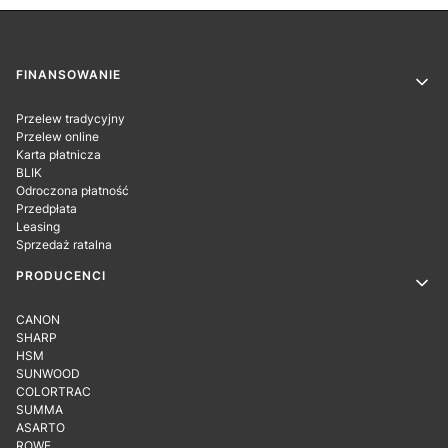
Linki w stopce
FINANSOWANIE
Przelew tradycyjny
Przelew online
Karta płatnicza
BLIK
Odroczona płatność
Przedpłata
Leasing
Sprzedaż ratalna
PRODUCENCI
CANON
SHARP
HSM
SUNWOOD
COLORTRAC
SUMMA
ASARTO
ROWE