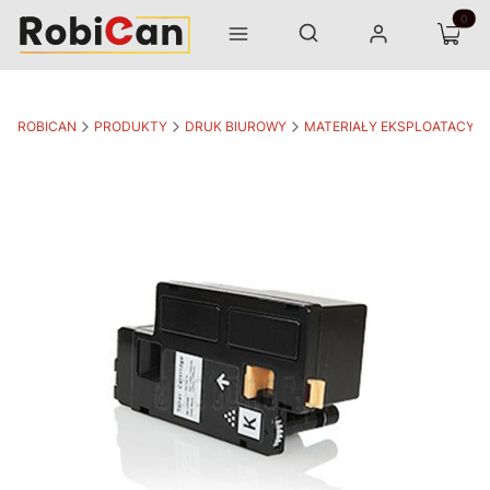
Otwórz wyszukiwarkę
Produk
Szukaj
Menu
Zaloguj się
Koszyk
ROBICAN
PRODUKTY
DRUK BIUROWY
MATERIAŁY EKSPLOATACYJ