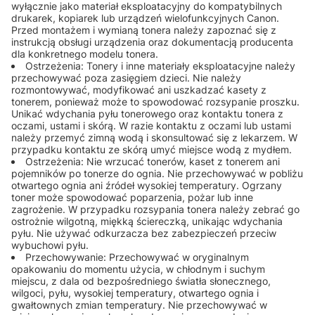
wyłącznie jako materiał eksploatacyjny do kompatybilnych
drukarek, kopiarek lub urządzeń wielofunkcyjnych Canon.
Przed montażem i wymianą tonera należy zapoznać się z
instrukcją obsługi urządzenia oraz dokumentacją producenta
dla konkretnego modelu tonera.
Ostrzeżenia: Tonery i inne materiały eksploatacyjne należy
przechowywać poza zasięgiem dzieci. Nie należy
rozmontowywać, modyfikować ani uszkadzać kasety z
tonerem, ponieważ może to spowodować rozsypanie proszku.
Unikać wdychania pyłu tonerowego oraz kontaktu tonera z
oczami, ustami i skórą. W razie kontaktu z oczami lub ustami
należy przemyć zimną wodą i skonsultować się z lekarzem. W
przypadku kontaktu ze skórą umyć miejsce wodą z mydłem.
Ostrzeżenia: Nie wrzucać tonerów, kaset z tonerem ani
pojemników po tonerze do ognia. Nie przechowywać w pobliżu
otwartego ognia ani źródeł wysokiej temperatury. Ogrzany
toner może spowodować poparzenia, pożar lub inne
zagrożenie. W przypadku rozsypania tonera należy zebrać go
ostrożnie wilgotną, miękką ściereczką, unikając wdychania
pyłu. Nie używać odkurzacza bez zabezpieczeń przeciw
wybuchowi pyłu.
Przechowywanie: Przechowywać w oryginalnym
opakowaniu do momentu użycia, w chłodnym i suchym
miejscu, z dala od bezpośredniego światła słonecznego,
wilgoci, pyłu, wysokiej temperatury, otwartego ognia i
gwałtownych zmian temperatury. Nie przechowywać w