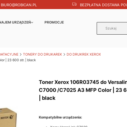
BIURO@ROBICAN.PL
BEZPŁATNA DOSTAWA POW
NAJEM URZĄDZEŃ
PROMOCJE
OATACYJNE
TONERY DO DRUKAREK
DO DRUKREK XEROX
 | 23 600 str. | black
Toner Xerox 106R03745 do Versali
C7000 /C7025 A3 MFP Color | 23 60
| black
Kompatybilne urządzenia: