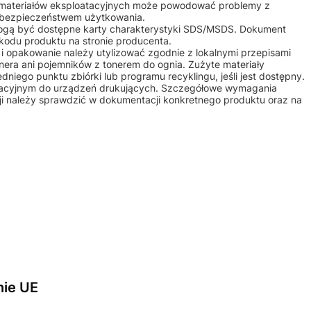
 materiałów eksploatacyjnych może powodować problemy z
b bezpieczeństwem użytkowania.
mogą być dostępne karty charakterystyki SDS/MSDS. Dokument
kodu produktu na stronie producenta.
m i opakowanie należy utylizować zgodnie z lokalnymi przepisami
nera ani pojemników z tonerem do ognia. Zużyte materiały
iego punktu zbiórki lub programu recyklingu, jeśli jest dostępny.
atacyjnym do urządzeń drukujących. Szczegółowe wymagania
ji należy sprawdzić w dokumentacji konkretnego produktu oraz na
nie UE