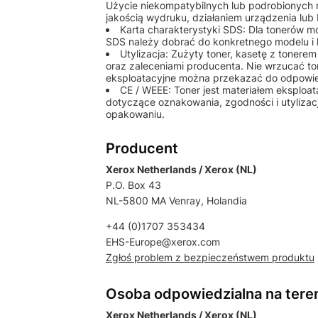
Użycie niekompatybilnych lub podrobionych
jakością wydruku, działaniem urządzenia lu
Karta charakterystyki SDS: Dla tonerów 
SDS należy dobrać do konkretnego modelu i 
Utylizacja: Zużyty toner, kasetę z tonere
oraz zaleceniami producenta. Nie wrzucać to
eksploatacyjne można przekazać do odpowiedn
CE / WEEE: Toner jest materiałem eksplo
dotyczące oznakowania, zgodności i utylizac
opakowaniu.
Producent
Xerox Netherlands / Xerox (NL)
P.O. Box 43
NL-5800 MA Venray, Holandia
+44 (0)1707 353434
EHS-Europe@xerox.com
Zgłoś problem z bezpieczeństwem produktu
Osoba odpowiedzialna na tere
Xerox Netherlands / Xerox (NL)