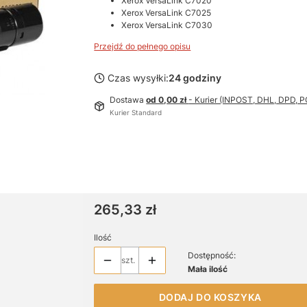
Xerox VersaLink C7020
Xerox VersaLink C7025
Xerox VersaLink C7030
Przejdź do pełnego opisu
Czas wysyłki:
24 godziny
Dostawa
od 0,00 zł
- Kurier (INPOST, DHL, DPD,
Kurier Standard
Cena
265,33 zł
Ilość
Dostępność:
szt.
Mała ilość
DODAJ DO KOSZYKA