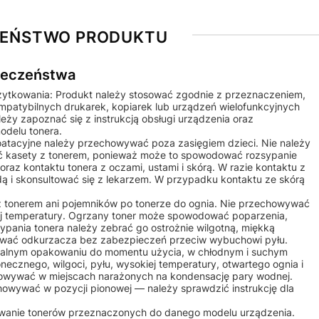
ZEŃSTWO PRODUKTU
pieczeństwa
żytkowania: Produkt należy stosować zgodnie z przeznaczeniem,
ompatybilnych drukarek, kopiarek lub urządzeń wielofunkcyjnych
ży zapoznać się z instrukcją obsługi urządzenia oraz
odelu tonera.
ploatacyjne należy przechowywać poza zasięgiem dzieci. Nie należy
 kasety z tonerem, ponieważ może to spowodować rozsypanie
raz kontaktu tonera z oczami, ustami i skórą. W razie kontaktu z
ą i skonsultować się z lekarzem. W przypadku kontaktu ze skórą
 z tonerem ani pojemników po tonerze do ognia. Nie przechowywać
iej temperatury. Ogrzany toner może spowodować poparzenia,
ypania tonera należy zebrać go ostrożnie wilgotną, miękką
żywać odkurzacza bez zabezpieczeń przeciw wybuchowi pyłu.
alnym opakowaniu do momentu użycia, w chłodnym i suchym
onecznego, wilgoci, pyłu, wysokiej temperatury, otwartego ognia i
owywać w miejscach narażonych na kondensację pary wodnej.
howywać w pozycji pionowej — należy sprawdzić instrukcję dla
osowanie tonerów przeznaczonych do danego modelu urządzenia.