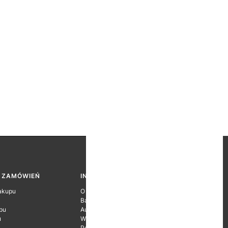
A ZAMÓWIEŃ
INFORMACJE O FIRMIE
akupu
O firmie
Baza wiedzy
pu
Autoryzacje Producentów
u
Wyróżnienia
Polityka prywatności