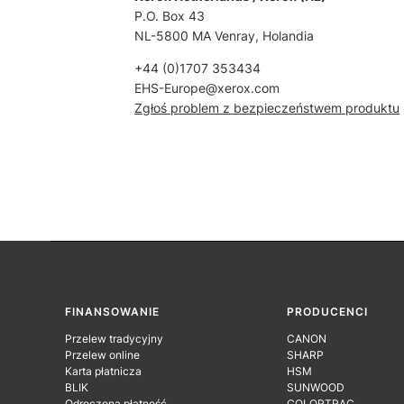
P.O. Box 43
NL-5800 MA Venray, Holandia
+44 (0)1707 353434
EHS-Europe@xerox.com
Zgłoś problem z bezpieczeństwem produktu
Linki w stopce
FINANSOWANIE
PRODUCENCI
Przelew tradycyjny
CANON
Przelew online
SHARP
Karta płatnicza
HSM
BLIK
SUNWOOD
Odroczona płatność
COLORTRAC