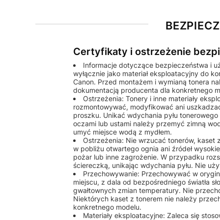
BEZPIEC
Certyfikaty i ostrzeżenie bez
Informacje dotyczące bezpieczeństwa i u
wyłącznie jako materiał eksploatacyjny do k
Canon. Przed montażem i wymianą tonera nale
dokumentacją producenta dla konkretnego m
Ostrzeżenia: Tonery i inne materiały eks
rozmontowywać, modyfikować ani uszkadzać
proszku. Unikać wdychania pyłu tonerowego o
oczami lub ustami należy przemyć zimną wod
umyć miejsce wodą z mydłem.
Ostrzeżenia: Nie wrzucać tonerów, kaset
w pobliżu otwartego ognia ani źródeł wysok
pożar lub inne zagrożenie. W przypadku rozs
ściereczką, unikając wdychania pyłu. Nie u
Przechowywanie: Przechowywać w orygin
miejscu, z dala od bezpośredniego światła sł
gwałtownych zmian temperatury. Nie przech
Niektórych kaset z tonerem nie należy przec
konkretnego modelu.
Materiały eksploatacyjne: Zaleca się st