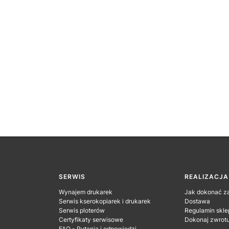
SERWIS
REALIZACJ
Wynajem drukarek
Jak dokonać z
Serwis kserokopiarek i drukarek
Dostawa
Serwis ploterów
Regulamin skle
Certyfikaty serwisowe
Dokonaj zwrot
FAQ - Pytania i odpowiedzi