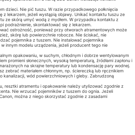
m dzieci. Nie pić tuszu. W razie przypadkowego połknięcia
 z lekarzem, jeżeli wystąpią objawy. Unikać kontaktu tuszu ze
aktu ze skórą umyć wodą z mydłem. W przypadku kontaktu z
ąpi podrażnienie, skontaktować się z lekarzem.
ować ostrożność, ponieważ przy otworach atramentowych może
ież, skórę lub powierzchnie robocze. Nie ściskać, nie
dzać pojemnika z tuszem. Nie instalować pojemnika
w innym modelu urządzenia, jeżeli producent tego nie
alnym opakowaniu, w suchym, chłodnym i dobrze wentylowanym
iem promieni słonecznych, wysoką temperaturą, źródłami zapłonu i
 narażonych na skrajne temperatury lub kondensację pary wodnej.
sz zebrać materiałem chłonnym, np. ściereczką lub ręcznikiem
o kanalizacji, wód powierzchniowych i gleby. Zabrudzoną
u, resztki atramentu i opakowanie należy utylizować zgodnie z
centa. Nie wrzucać pojemników z tuszem do ognia. Jeżeli
u Canon, można z niego skorzystać zgodnie z zasadami