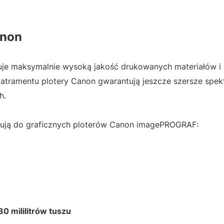
anon
je maksymalnie wysoką jakość drukowanych materiałów i
e atramentu plotery Canon gwarantują jeszcze szersze spe
h.
ują do graficznych ploterów Canon imagePROGRAF:
0 mililitrów tuszu