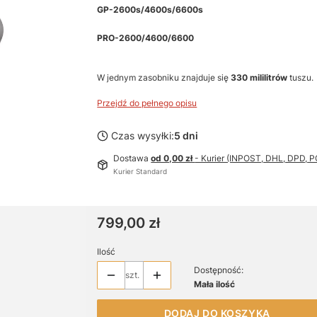
GP-2600s/4600s/6600s
PRO-2600/4600/6600
W jednym zasobniku znajduje się
330 mililitrów
tuszu.
Przejdź do pełnego opisu
Czas wysyłki:
5 dni
Dostawa
od 0,00 zł
- Kurier (INPOST, DHL, DPD,
Kurier Standard
Cena
799,00 zł
Ilość
Dostępność:
szt.
Mała ilość
DODAJ DO KOSZYKA