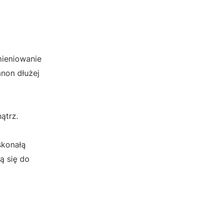
mieniowanie
non dłużej
ątrz.
skonałą
ą się do