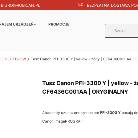
BIURO@ROBICAN.PL
BEZPŁATNA DOSTAWA POW
NAJEM URZĄDZEŃ
PROMOCJE
DO PLOTERÓW
Tusz Canon PFI-3300 Y | yellow - żółty | CF6436C001AA |
Tusz Canon PFI-3300 Y | yellow - żó
CF6436C001AA | ORYGINALNY
Atramenty oznaczone symbolem
PFI-3300 Y
pasują d
Canon imagePROGRAF: