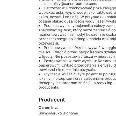
sustainability@canon-europe.com.
Ostrzeżenia: Przechowywać poza zasięgie
wypłukać usta, wypić wodę i skontaktować się
skórą, oczami i odzieżą. W przypadku kont
oczami płukać dużą ilością wody; jeżeli wyst
Podczas wymiany pojemnika należy zach
znajdować się tusz, który może zabrudzić odz
rozmontowywać, nie modyfikować i nie uszka
przeznaczonego do jednego modelu drukarki 
przewidział.
Przechowywanie: Przechowywać w orygin
miejscu. Chronić przed bezpośrednim działan
wilgocią. Nie pozostawiać tuszu w miejscach
Postępowanie w razie wycieku: Rozlany tu
papierowym. Unikać przedostania się tuszu d
powierzchnię dokładnie oczyścić.
Utylizacja WEEE: Zużyte pojemniki po tusz
lokalnymi przepisami oraz zaleceniami produ
dostępny jest program zbiórki lub recykling
producenta.
Producent
Canon Inc.
Shimomaruko 3-chome