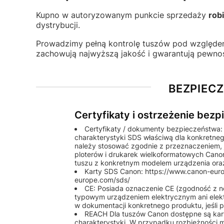
Kupno w autoryzowanym punkcie sprzedaży
rob
dystrybucji.
Prowadzimy pełną kontrolę tuszów pod względem 
zachowują najwyższą jakość i gwarantują pewnoś
BEZPIEC
Certyfikaty i ostrzeżenie bez
Certyfikaty / dokumenty bezpieczeństwa:
charakterystyki SDS właściwą dla konkretneg
należy stosować zgodnie z przeznaczeniem, 
ploterów i drukarek wielkoformatowych Ca
tuszu z konkretnym modelem urządzenia oraz
Karty SDS Canon: https://www.canon-europ
europe.com/sds/
CE: Posiada oznaczenie CE (zgodność z nor
typowym urządzeniem elektrycznym ani elek
w dokumentacji konkretnego produktu, jeśli p
REACH Dla tuszów Canon dostępne są kar
charakterystyki. W przypadku rozbieżności