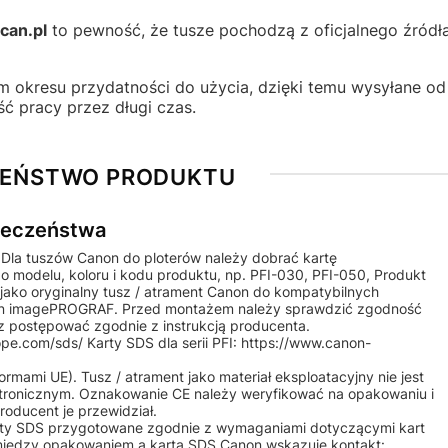
ican.pl
to pewność, że tusze pochodzą z oficjalnego źródł
okresu przydatności do użycia, dzięki temu wysyłane od
ć pracy przez długi czas.
ZEŃSTWO PRODUKTU
pieczeństwa
 Dla tuszów Canon do ploterów należy dobrać kartę
o modelu, koloru i kodu produktu, np. PFI-030, PFI-050, Produkt
jako oryginalny tusz / atrament Canon do kompatybilnych
non imagePROGRAF. Przed montażem należy sprawdzić zgodność
 postępować zgodnie z instrukcją producenta.
e.com/sds/ Karty SDS dla serii PFI: https://www.canon-
mami UE). Tusz / atrament jako materiał eksploatacyjny nie jest
tronicznym. Oznakowanie CE należy weryfikować na opakowaniu i
roducent je przewidział.
ty SDS przygotowane zgodnie z wymaganiami dotyczącymi kart
 między opakowaniem a kartą SDS Canon wskazuje kontakt: