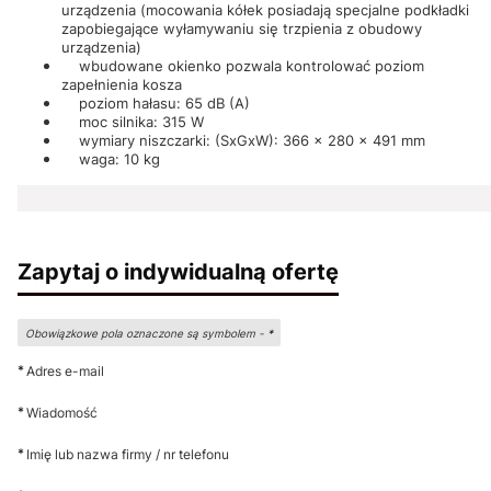
urządzenia (mocowania kółek posiadają specjalne podkładki
zapobiegające wyłamywaniu się trzpienia z obudowy
urządzenia)
wbudowane okienko pozwala kontrolować poziom
zapełnienia kosza
poziom hałasu: 65 dB (A)
moc silnika: 315 W
wymiary niszczarki: (SxGxW): 366 x 280 x 491 mm
waga: 10 kg
Zapytaj o indywidualną ofertę
Obowiązkowe pola oznaczone są symbolem -
*
*
Adres e-mail
*
Wiadomość
*
Imię lub nazwa firmy / nr telefonu