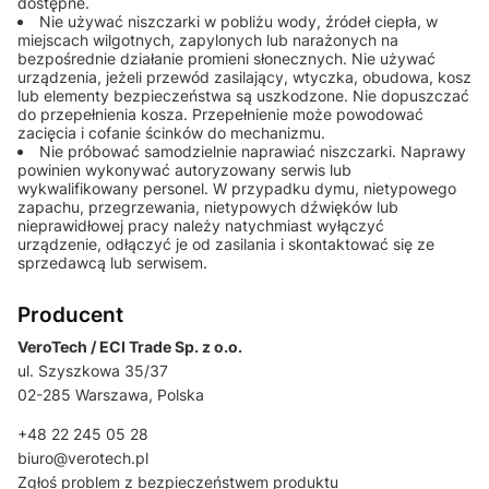
dostępne.
Nie używać niszczarki w pobliżu wody, źródeł ciepła, w
miejscach wilgotnych, zapylonych lub narażonych na
bezpośrednie działanie promieni słonecznych. Nie używać
urządzenia, jeżeli przewód zasilający, wtyczka, obudowa, kosz
lub elementy bezpieczeństwa są uszkodzone. Nie dopuszczać
do przepełnienia kosza. Przepełnienie może powodować
zacięcia i cofanie ścinków do mechanizmu.
Nie próbować samodzielnie naprawiać niszczarki. Naprawy
powinien wykonywać autoryzowany serwis lub
wykwalifikowany personel. W przypadku dymu, nietypowego
zapachu, przegrzewania, nietypowych dźwięków lub
nieprawidłowej pracy należy natychmiast wyłączyć
urządzenie, odłączyć je od zasilania i skontaktować się ze
sprzedawcą lub serwisem.
Producent
VeroTech / ECI Trade Sp. z o.o.
ul. Szyszkowa 35/37
02-285 Warszawa, Polska
+48 22 245 05 28
biuro@verotech.pl
Zgłoś problem z bezpieczeństwem produktu