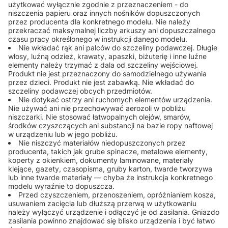
użytkować wyłącznie zgodnie z przeznaczeniem - do
niszczenia papieru oraz innych nośników dopuszczonych
przez producenta dla konkretnego modelu. Nie należy
przekraczać maksymalnej liczby arkuszy ani dopuszczalnego
czasu pracy określonego w instrukcji danego modelu.
Nie wkładać rąk ani palców do szczeliny podawczej. Długie
włosy, luźną odzież, krawaty, apaszki, biżuterię i inne luźne
elementy należy trzymać z dala od szczeliny wejściowej.
Produkt nie jest przeznaczony do samodzielnego używania
przez dzieci. Produkt nie jest zabawką. Nie wkładać do
szczeliny podawczej obcych przedmiotów.
Nie dotykać ostrzy ani ruchomych elementów urządzenia.
Nie używać ani nie przechowywać aerozoli w pobliżu
niszczarki. Nie stosować łatwopalnych olejów, smarów,
środków czyszczących ani substancji na bazie ropy naftowej
w urządzeniu lub w jego pobliżu.
Nie niszczyć materiałów niedopuszczonych przez
producenta, takich jak grube spinacze, metalowe elementy,
koperty z okienkiem, dokumenty laminowane, materiały
klejące, gazety, czasopisma, gruby karton, twarde tworzywa
lub inne twarde materiały — chyba że instrukcja konkretnego
modelu wyraźnie to dopuszcza.
Przed czyszczeniem, przenoszeniem, opróżnianiem kosza,
usuwaniem zacięcia lub dłuższą przerwą w użytkowaniu
należy wyłączyć urządzenie i odłączyć je od zasilania. Gniazdo
zasilania powinno znajdować się blisko urządzenia i być łatwo