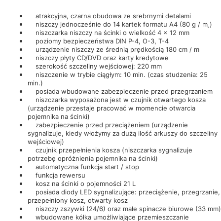
atrakcyjna, czarna obudowa ze srebrnymi detalami
niszczy jednocześnie do 14 kartek formatu A4 (80 g / m˛)
niszczarka niszczy na ścinki o wielkość 4 x 12 mm
poziomy bezpieczeństwa DIN P-4, O-3, T-4
urządzenie niszczy ze średnią prędkością 180 cm / m
niszczy płyty CD/DVD oraz karty kredytowe
szerokość szczeliny wejściowej: 220 mm
niszczenie w trybie ciągłym: 10 min. (czas studzenia: 25
min.)
posiada wbudowane zabezpieczenie przed przegrzaniem
niszczarka wyposażona jest w czujnik otwartego kosza
(urządzenie przestaje pracować w momencie otwarcia
pojemnika na ścinki)
zabezpieczenie przed przeciążeniem (urządzenie
sygnalizuje, kiedy włożymy za dużą ilość arkuszy do szczeliny
wejściowej)
czujnik przepełnienia kosza (niszczarka sygnalizuje
potrzebę opróżnienia pojemnika na ścinki)
automatyczna funkcja start / stop
funkcja rewersu
kosz na ścinki o pojemności 21 L
posiada diody LED sygnalizujące: przeciążenie, przegrzanie,
przepełniony kosz, otwarty kosz
niszczy zszywki (24/6) oraz małe spinacze biurowe (33 mm)
wbudowane kółka umożliwiające przemieszczanie