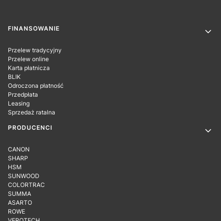
Linki w stopce
FINANSOWANIE
Przelew tradycyjny
Przelew online
Karta płatnicza
BLIK
Odroczona płatność
Przedpłata
Leasing
Sprzedaż ratalna
PRODUCENCI
CANON
SHARP
HSM
SUNWOOD
COLORTRAC
SUMMA
ASARTO
ROWE
VEROTECH