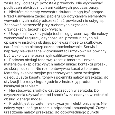
zasilający i odłączyć pozostałe przewody. Nie wykonywać
podłączeń elektrycznych ani kablowych podczas burzy.
Niektóre elementy wewnątrz drukarki mogą być gorące.
Przed usuwaniem zacięć papieru lub dotykaniem elementów
wewnętrznych należy odczekać, aż powierzchnie ostygną.
Zachować ostrożność przy ruchomych częściach,
drzwiczkach, tacach i pokrywach.
Urządzenie wykorzystuje technologię laserową. Nie należy
wykonywać regulacji, czynności ani procedur innych niż
opisane w instrukcji obsługi, ponieważ może to skutkować
narażeniem na niebezpieczne promieniowanie. Serwis i
naprawy niewskazane w dokumentacji użytkownika powinny
być wykonywane przez wykwalifikowany serwis.
Podczas obsługi tonerów, kaset z tonerem i innych
materiałów eksploatacyjnych należy unikać kontaktu proszku
ze skórą i oczami. Nie rozmontowywać kaset z tonerem.
Materiały eksploatacyjne przechowywać poza zasięgiem
dzieci. Zużyte kasety, tonery i pojemniki należy przekazać do
utylizacji lub recyklingu zgodnie z instrukcją producenta i
lokalnymi przepisami.
Nie stosować środków czyszczących w aerozolu. Do
czyszczenia używać metod i środków zalecanych w instrukcji
obsługi danego modelu.
Produkt jest sprzętem elektrycznym i elektronicznym. Nie
należy wyrzucać go razem z odpadami komunalnymi. Zużyte
urządzenie należy przekazać do odpowiedniego punktu