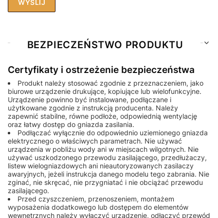
WYŚLIJ
BEZPIECZEŃSTWO PRODUKTU
Certyfikaty i ostrzeżenie bezpieczeństwa
Produkt należy stosować zgodnie z przeznaczeniem, jako
biurowe urządzenie drukujące, kopiujące lub wielofunkcyjne.
Urządzenie powinno być instalowane, podłączane i
użytkowane zgodnie z instrukcją producenta. Należy
zapewnić stabilne, równe podłoże, odpowiednią wentylację
oraz łatwy dostęp do gniazda zasilania.
Podłączać wyłącznie do odpowiednio uziemionego gniazda
elektrycznego o właściwych parametrach. Nie używać
urządzenia w pobliżu wody ani w miejscach wilgotnych. Nie
używać uszkodzonego przewodu zasilającego, przedłużaczy,
listew wielogniazdowych ani nieautoryzowanych zasilaczy
awaryjnych, jeżeli instrukcja danego modelu tego zabrania. Nie
zginać, nie skręcać, nie przygniatać i nie obciążać przewodu
zasilającego.
Przed czyszczeniem, przenoszeniem, montażem
wyposażenia dodatkowego lub dostępem do elementów
wewnętrznych należy wyłączyć urządzenie, odłączyć przewód