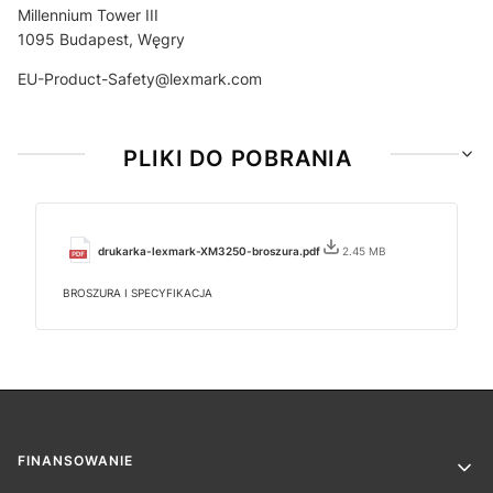
Millennium Tower III
1095 Budapest, Węgry
EU-Product-Safety@lexmark.com
PLIKI DO POBRANIA
drukarka-lexmark-XM3250-broszura.pdf
2.45 MB
BROSZURA I SPECYFIKACJA
Linki w stopce
FINANSOWANIE