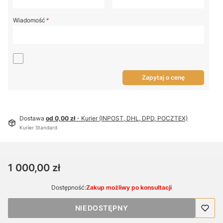
Wiadomość
*
Zapytaj o cenę
Dostawa
od 0,00 zł
- Kurier (INPOST, DHL, DPD, POCZTEX)
Kurier Standard
Cena
1 000,00 zł
Dostępność:
Zakup możliwy po konsultacji
NIEDOSTĘPNY