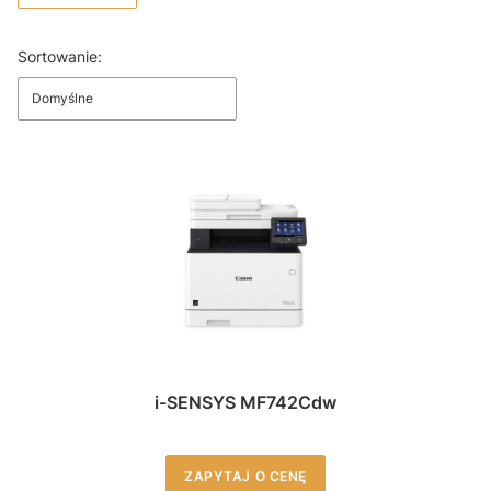
Koniec filtrów
Lista produktów
Sortowanie:
Domyślne
i-SENSYS MF742Cdw
ZAPYTAJ O CENĘ