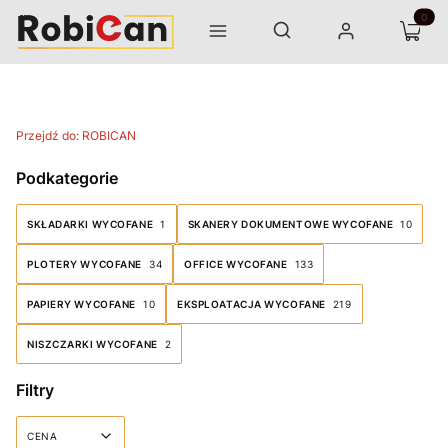
Otwórz wyszukiwarkę
Produk
Szukaj
Menu
Zaloguj się
Koszyk
Przejdź do:
ROBICAN
Podkategorie
SKŁADARKI WYCOFANE
1
SKANERY DOKUMENTOWE WYCOFANE
10
PLOTERY WYCOFANE
34
OFFICE WYCOFANE
133
PAPIERY WYCOFANE
10
EKSPLOATACJA WYCOFANE
219
NISZCZARKI WYCOFANE
2
Filtry
CENA