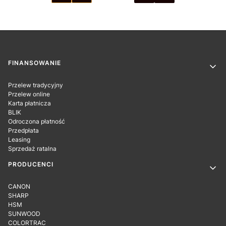
Linki w stopce
FINANSOWANIE
Przelew tradycyjny
Przelew online
Karta płatnicza
BLIK
Odroczona płatność
Przedpłata
Leasing
Sprzedaż ratalna
PRODUCENCI
CANON
SHARP
HSM
SUNWOOD
COLORTRAC